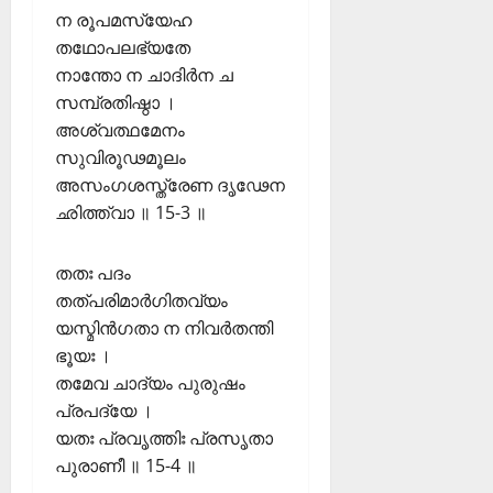
ശി
ജ്ഞാ
3
ന രൂപമസ്യേഹ
ന
തഥോപലഭ്യതേ
MIND / മനസ
വും
05/08/202
മ
നാന്തോ ന ചാദിർന ച
0
ന
സമ്പ്രതിഷ്ഠാ ।
06/08/202
സ്സി
അശ്വത്ഥമേനം
ന്
0
4
സുവിരൂഢമൂലം
കീ
അസംഗശസ്ത്രേണ ദൃഢേന
ഴ
QUALITIES
ഛിത്ത്വാ ॥ 15-3 ॥
പ
ട
രി
ങ്ങ
ശു
രു
തതഃ പദം
ദ്ധ
ത്
5
തത്പരിമാർഗിതവ്യം
ഭ
;
യസ്മിൻഗതാ ന നിവർതന്തി
ക്ത
മ
ഭൂയഃ ।
ൻ
ന
മാ
തമേവ ചാദ്യം പുരുഷം
സ്സി
രു
നെ
പ്രപദ്യേ ।
ടെ
കീ
യതഃ പ്രവൃത്തിഃ പ്രസൃതാ
ല
ഴ
പുരാണീ ॥ 15-4 ॥
ക്ഷ
ട