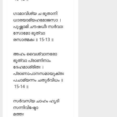
ഗാമാവിശ്യ ച ഭൂതാനി
ധാരയാമ്യഹമോജസാ ।
പുഷ്ണാമി ചൗഷധീഃ സർവാഃ
സോമോ ഭൂത്വാ
രസാത്മകഃ ॥ 15-13 ॥
അഹം വൈശ്വാനരോ
ഭൂത്വാ പ്രാണിനാം
ദേഹമാശ്രിതഃ ।
പ്രാണാപാനസമായുക്തഃ
പചാമ്യന്നം ചതുർവിധം ॥
15-14 ॥
സർവസ്യ ചാഹം ഹൃദി
സന്നിവിഷ്ടോ
മത്തഃ