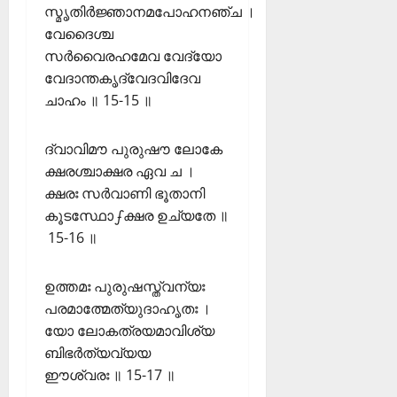
സ്മൃതിർജ്ഞാനമപോഹനഞ്ച ।
വേദൈശ്ച
സർവൈരഹമേവ വേദ്യോ
വേദാന്തകൃദ്വേദവിദേവ
ചാഹം ॥ 15-15 ॥
ദ്വാവിമൗ പുരുഷൗ ലോകേ
ക്ഷരശ്ചാക്ഷര ഏവ ച ।
ക്ഷരഃ സർവാണി ഭൂതാനി
കൂടസ്ഥോഽക്ഷര ഉച്യതേ ॥
15-16 ॥
ഉത്തമഃ പുരുഷസ്ത്വന്യഃ
പരമാത്മേത്യുദാഹൃതഃ ।
യോ ലോകത്രയമാവിശ്യ
ബിഭർത്യവ്യയ
ഈശ്വരഃ ॥ 15-17 ॥