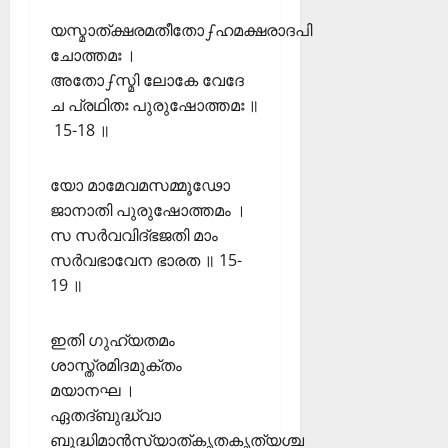
യസ്മാത്ക്ഷരമതീതോഽഹമക്ഷരാദപി
ചോത്തമഃ ।
അതോഽസ്മി ലോകേ വേദേ
ച പ്രഥിതഃ പുരുഷോത്തമഃ ॥
15-18 ॥
യോ മാമേവമസമ്മൂഢോ
ജാനാതി പുരുഷോത്തമം ।
സ സർവവിദ്ഭജതി മാം
സർവഭാവേന ഭാരത ॥ 15-
19 ॥
ഇതി ഗുഹ്യതമം
ശാസ്ത്രമിദമുക്തം
മയാനഘ ।
ഏതദ്ബുദ്ധ്വാ
ബുദ്ധിമാൻസ്യാത്കൃതകൃത്യശ്ച