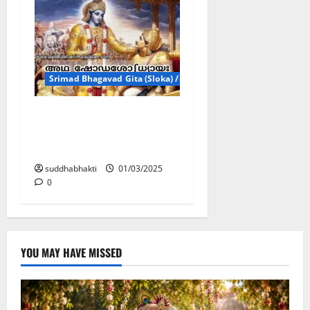
Srimad Bhagavad Gita (Sloka) / ശ്രീമദ്ഭഗവദ്ഗീതാ ശ്ളോകങ്ങൾ
അഥ
ഷോഡശോഽധ്യായഃ
ദേവാസുര ഭാവങ്ങൾ
suddhabhakti
01/03/2025
0
YOU MAY HAVE MISSED