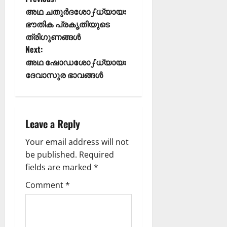
അഥ ചതുർദശോഽധ്യായഃ
ഭൗതിക പ്രകൃതിയുടെ
ത്രിഗുണങ്ങൾ
Next:
അഥ ഷോഡശോഽധ്യായഃ
ദേവാസുര ഭാവങ്ങൾ
Leave a Reply
Your email address will not
be published.
Required
fields are marked
*
Comment
*