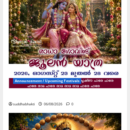
Announcement / Upcoming Festivals
ജൂലൻ യാത്ര
suddhabhakti
06/08/2026
0