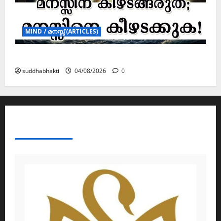
MIND / മനസ്സ് (ARTICLES)
മനസ്സിന് കീഴടങ്ങരുത്; മനസ്സിനെ കീഴടക്കുക!
suddhabhakti
04/08/2026
0
ABOUT AF THEMES