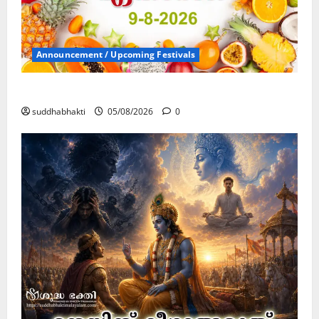
Announcement / Upcoming Festivals
ഏകാദശി
suddhabhakti
05/08/2026
0