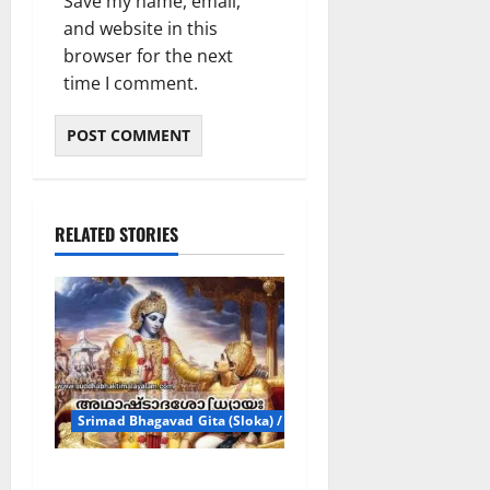
Save my name, email,
and website in this
browser for the next
time I comment.
RELATED STORIES
Srimad Bhagavad Gita (Sloka) / ശ്രീമദ്ഭഗവദ്ഗീതാ ശ്ളോകങ്ങൾ
അഥാഷ്ടാദശോഽധ്യായഃ