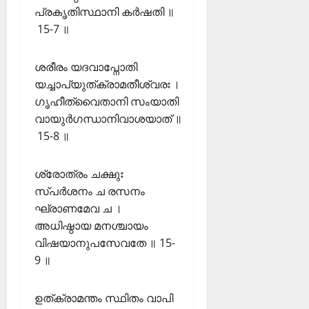
പ്രകൃതിസ്ഥാനി കർഷതി ॥
15-7 ॥
ശരീരം യദവാപ്നോതി
യച്ചാപ്യുത്ക്രാമതീശ്വരഃ ।
ഗൃഹീത്വൈതാനി സംയാതി
വായുർഗന്ധാനിവാശയാത് ॥
15-8 ॥
ശ്രോത്രം ചക്ഷുഃ
സ്പർശനം ച രസനം
ഘ്രാണമേവ ച ।
അധിഷ്ഠായ മനശ്ചായം
വിഷയാനുപസേവതേ ॥ 15-
9 ॥
ഉത്ക്രാമന്തം സ്ഥിതം വാപി