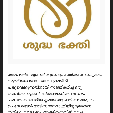
ശുദ്ധ ഭക്തി എന്നത് ശുദ്ധവും സത്യസന്ധവുമായ
ആത്മീയജ്ഞാനം മലയാളത്തിൽ
പങ്കുവെക്കുന്നതിനായി സജ്ജീകരിച്ച ഒരു
വെബ്സൈറ്റാണ്. ബ്രഹ്മ-മാധ്വ-ഗൗഡിയ
പരമ്പരയിലെ ശ്രേഷ്ഠരായ ആചാര്യൻമാരുടെ
ഉപദേശങ്ങൾ അടിസ്ഥാനമാക്കിയിട്ടുള്ളതാണ്
ഇതിലെ ഉള്ളടക്കം. ആത്മീയതയിൽ ഉറച്ച