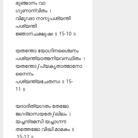
ഭുഞ്ജാനം വാ
ഗുണാന്വിതം ।
വിമൂഢാ നാനുപശ്യന്തി
പശ്യന്തി
ജ്ഞാനചക്ഷുഷഃ ॥ 15-10 ॥
യതന്തോ യോഗിനശ്ചൈനം
പശ്യന്ത്യാത്മന്യവസ്ഥിതം ।
യതന്തോഽപ്യകൃതാത്മാനോ
നൈനം
പശ്യന്ത്യചേതസഃ ॥ 15-
11 ॥
യദാദിത്യഗതം തേജോ
ജഗദ്ഭാസയതേഽഖിലം ।
യച്ചന്ദ്രമസി യച്ചാഗ്നൗ
തത്തേജോ വിദ്ധി മാമകം ॥
15-12 ॥