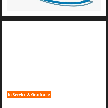
1) ആത്മീയ മാർഗ്ഗനിർദ്ദേശവും മേൽനോട്ടവും:
H.G. ജഗത് സാക്ഷി ദാസ്
Temple President
;- ഇസ്‌കോൺ,
തിരുവനന്തപുരം
2
) ഉള്ളടക്ക സമാഹരണവും ഗ്രാഫിക് ഡിസൈനും:
H.G.ഗുണവാൻ നിതായ് ദാസ്
3) വിവർത്തനവും പ്രൂഫ് റീഡിംഗും :
H.G.നവ കിഷോരി ദേവി ദാസി
In Service & Gratitude
1) Spiritual Guidance & Oversight