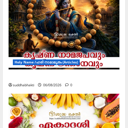
Holy Name /ഹരി നാമാമൃതം (Articles)
കൃഷ്ണ നാമജപവും കൃഷ്ണ ജ്ഞാനവും
suddhabhakti
06/08/2026
0