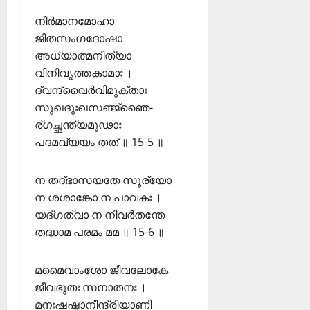
ണ
ക്കു
നിർമാനമോഹാ
ങ്ങ
ക
ൾ
ജിതസംഗദോഷാ
!
അധ്യാത്മനിത്യാ
03/08/202
04/08/202
വിനിവൃത്തകാമാഃ ।
ദ്വന്ദ്വൈർവിമുക്താഃ
0
0
സുഖദുഃഖസഞ്ജ്ഞൈ-
ര്ഗച്ഛന്ത്യമൂഢാഃ
പദമവ്യയം തത് ॥ 15-5 ॥
ന തദ്ഭാസയതേ സൂര്യോ
ന ശശാങ്കോ ന പാവകഃ ।
യദ്ഗത്വാ ന നിവർതന്തേ
തദ്ധാമ പരമം മമ ॥ 15-6 ॥
മമൈവാംശോ ജീവലോകേ
ജീവഭൂതഃ സനാതനഃ ।
മനഃഷഷ്ഠാനീന്ദ്രിയാണി