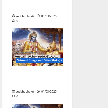
സംന്യാസത്തിന്റെ
പരിപൂർണത
suddhabhakti
01/03/2025
0
Srimad Bhagavad Gita (Sloka) / ശ്രീമദ്ഭഗവദ്ഗീതാ ശ്ളോകങ്ങൾ
അഥ
സപ്തദശോഽധ്യായഃ
ശ്രദ്ധാവിഭാഗങ്ങൾ
suddhabhakti
01/03/2025
0