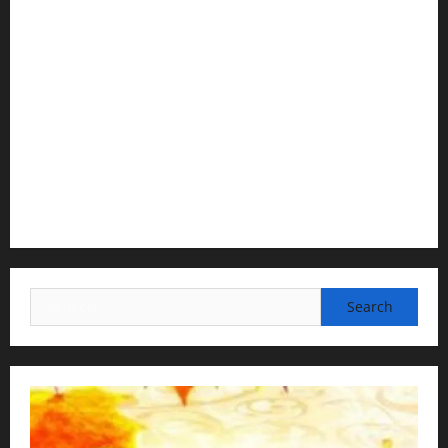
H G Jagat Sakshi Das
Temple President · ISKCON, Trivandrum
2) Content Compilation & Graphic Design:
H.G.Gunavannitai Dās
3) Translation & Proofreading:
H.G.Nava Kisori Devi Dasi