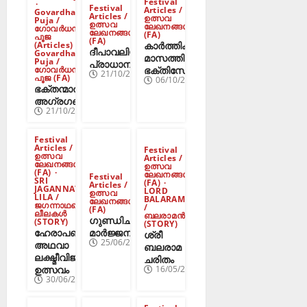
Festival
Festival
Articles /
Govardhan
Articles /
ഉത്സവ
Puja /
ഉത്സവ
ലേഖനങ്ങൾ
ഗോവർധന
ലേഖനങ്ങൾ
(FA)
പൂജ
(FA)
കാർത്തിക
(Articles)
ദീപാവലിയുടെ
Govardhan
മാസത്തിലെ
Puja /
പ്രാധാന്യം
ഭക്തിസേവനം
ഗോവർധന
21/10/2025
പൂജ (FA)
06/10/2025
ഭക്തന്മാരിൽ
അഗ്രഗണ്യൻ
21/10/2025
Festival
Articles /
Festival
ഉത്സവ
Articles /
ലേഖനങ്ങൾ
ഉത്സവ
(FA)
ലേഖനങ്ങൾ
Festival
SRI
(FA)
Articles /
JAGANNATH
LORD
ഉത്സവ
LILA /
BALARAM
ലേഖനങ്ങൾ
ജഗന്നാഥന്റെ
/
(FA)
ലീലകൾ
ബലരാമൻ
ഗുണ്ഡിചാ
(STORY)
(STORY)
ഹേരാപഞ്ചമി
മാർജ്ജനം
ശ്രീ
25/06/2025
അഥവാ
ബലരാമ
ലക്ഷ്മീവിജയ
ചരിതം
ഉത്സവം
16/05/2025
30/06/2025