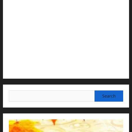
1) Spiritual Guidance & Oversight
H G Jagat Sakshi Das
Temple President · ISKCON, Trivandrum
2) Content Compilation & Graphic Design:
H.G.Gunavannitai Dās
3) Translation & Proofreading:
H.G.Nava Kisori Devi Dasi