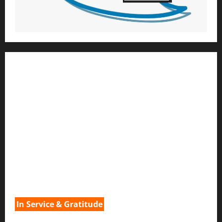
1) ആത്മീയ മാർഗ്ഗനിർദ്ദേശവും മേൽനോട്ടവും:
H.G. ജഗത് സാക്ഷി ദാസ്
Temple President
;- ഇസ്‌കോൺ,
തിരുവനന്തപുരം
2
) ഉള്ളടക്ക സമാഹരണവും ഗ്രാഫിക് ഡിസൈനും:
H.G.ഗുണവാൻ നിതായ് ദാസ്
3) വിവർത്തനവും പ്രൂഫ് റീഡിംഗും :
H.G.നവ കിഷോരി ദേവി ദാസി
In Service & Gratitude