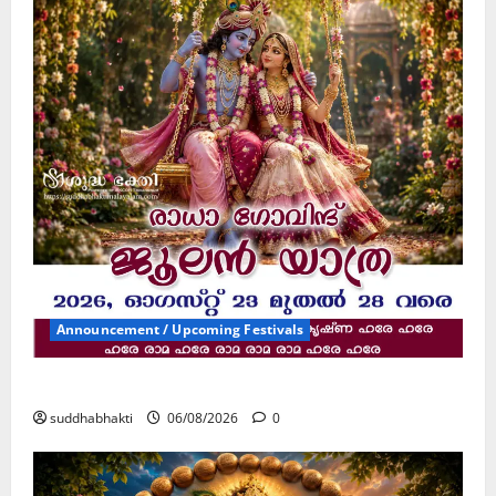
Announcement / Upcoming Festivals
ജൂലൻ യാത്ര
suddhabhakti
06/08/2026
0