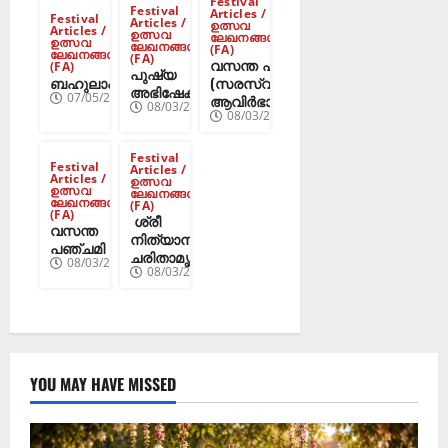
Festival
Festival
Articles /
Festival
Articles /
ഉത്സവ
Articles /
ഉത്സവ
ലേഖനങ്ങൾ
ഉത്സവ
ലേഖനങ്ങൾ
(FA)
ലേഖനങ്ങൾ
(FA)
വസന്ത പഞ്ചമി –
(FA)
പുഷ്യ
(സരസ്വതീദേവിയുടെ
ബഹുലാഷ്ടമി
അഭിഷേകം
07/05/2025
ആവിർഭാവ ദിനം)
08/03/2025
08/03/2025
Festival
Festival
Articles /
Articles /
ഉത്സവ
ഉത്സവ
ലേഖനങ്ങൾ
ലേഖനങ്ങൾ
(FA)
(FA)
ശ്രീ
വസന്ത
നിത്യാനന്ദ
പഞ്ചമി
ചരിതാമൃതം
08/03/2025
08/03/2025
YOU MAY HAVE MISSED