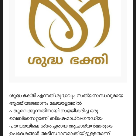
ശുദ്ധ ഭക്തി എന്നത് ശുദ്ധവും സത്യസന്ധവുമായ
ആത്മീയജ്ഞാനം മലയാളത്തിൽ
പങ്കുവെക്കുന്നതിനായി സജ്ജീകരിച്ച ഒരു
വെബ്സൈറ്റാണ്. ബ്രഹ്മ-മാധ്വ-ഗൗഡിയ
പരമ്പരയിലെ ശ്രേഷ്ഠരായ ആചാര്യൻമാരുടെ
ഉപദേശങ്ങൾ അടിസ്ഥാനമാക്കിയിട്ടുള്ളതാണ്