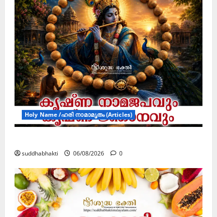
Holy Name /ഹരി നാമാമൃതം (Articles)
കൃഷ്ണ നാമജപവും കൃഷ്ണ ജ്ഞാനവും
suddhabhakti
06/08/2026
0