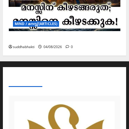
MIND / മനസ്സ് (ARTICLES)
മനസ്സിന് കീഴടങ്ങരുത്; മനസ്സിനെ കീഴടക്കുക!
suddhabhakti
04/08/2026
0
ABOUT AF THEMES