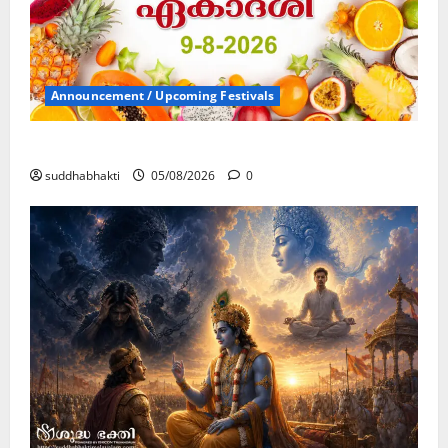
Announcement / Upcoming Festivals
ഏകാദശി
suddhabhakti
05/08/2026
0