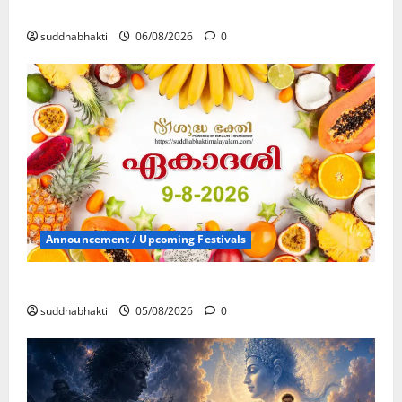
കൃഷ്ണ നാമജപവും കൃഷ്ണ ജ്ഞാനവും
suddhabhakti
06/08/2026
0
Announcement / Upcoming Festivals
ഏകാദശി
suddhabhakti
05/08/2026
0