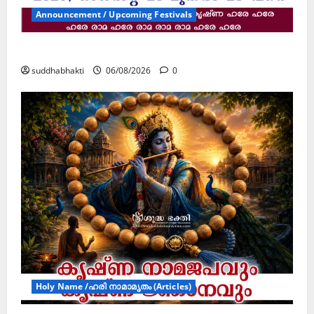
Announcement / Upcoming Festivals
ജൂലൻ യാത്ര
suddhabhakti
06/08/2026
0
Holy Name /ഹരി നാമാമൃതം (Articles)