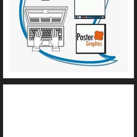
1) ആത്മീയ മാർഗ്ഗനിർദ്ദേശവും മേൽനോട്ടവും:
H.G. ജഗത് സാക്ഷി ദാസ്
Temple President
;- ഇസ്‌കോൺ,
തിരുവനന്തപുരം
2
) ഉള്ളടക്ക സമാഹരണവും ഗ്രാഫിക് ഡിസൈനും: