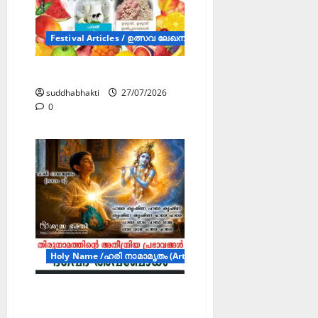
Festival Articles / ഉത്സവ ലേഖനങ്ങൾ (FA)
ചാതുർമാസ്യ വ്രതം
suddhabhakti
27/07/2026
0
Holy Name /ഹരി നാമാമൃതം (Articles)
ഭഗവദ്‌ അവബോധം – ഹരി
നാമാമൃതം (ഭാഗം 5)