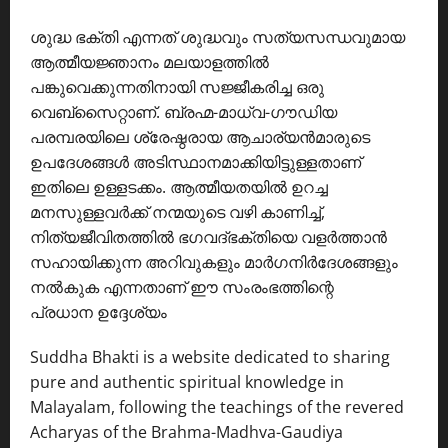
ശുദ്ധ ഭക്തി എന്നത് ശുദ്ധവും സത്യസന്ധവുമായ
ആത്മീയജ്ഞാനം മലയാളത്തിൽ
പങ്കുവെക്കുന്നതിനായി സജ്ജീകരിച്ച ഒരു
വെബ്സൈറ്റാണ്. ബ്രഹ്മ-മാധ്വ-ഗൗഡിയ
പരമ്പരയിലെ ശ്രേഷ്ഠരായ ആചാര്യൻമാരുടെ
ഉപദേശങ്ങൾ അടിസ്ഥാനമാക്കിയിട്ടുള്ളതാണ്
ഇതിലെ ഉള്ളടക്കം. ആത്മീയതയിൽ ഉറച്ച
മനസുള്ളവർക്ക് നന്മയുടെ വഴി കാണിച്ച്,
നിത്യജീവിതത്തിൽ ഭഗവദ്ഭക്തിയെ വളർത്താൻ
സഹായിക്കുന്ന അറിവുകളും മാർഗനിർദേശങ്ങളും
നൽകുക എന്നതാണ് ഈ സംരംഭത്തിന്റെ
പ്രധാന ഉദ്ദേശ്യം
Suddha Bhakti is a website dedicated to sharing
pure and authentic spiritual knowledge in
Malayalam, following the teachings of the revered
Acharyas of the Brahma-Madhva-Gaudiya