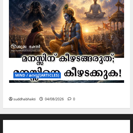
MIND / മനസ്സ് (ARTICLES)
മനസ്സിന് കീഴടങ്ങരുത്; മനസ്സിനെ കീഴടക്കുക!
suddhabhakti
04/08/2026
0