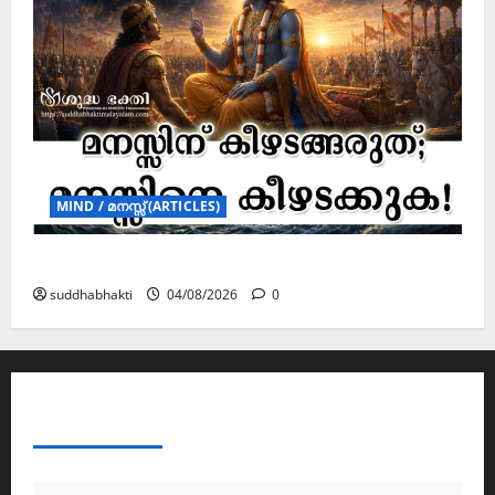
MIND / മനസ്സ് (ARTICLES)
മനസ്സിന് കീഴടങ്ങരുത്; മനസ്സിനെ കീഴടക്കുക!
suddhabhakti
04/08/2026
0
ABOUT AF THEMES