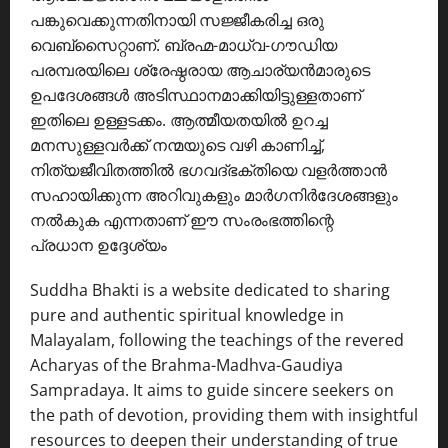
പങ്കുവെക്കുന്നതിനായി സജ്ജീകരിച്ച ഒരു
വെബ്സൈറ്റാണ്. ബ്രഹ്മ-മാധ്വ-ഗൗഡിയ
പരമ്പരയിലെ ശ്രേഷ്ഠരായ ആചാര്യൻമാരുടെ
ഉപദേശങ്ങൾ അടിസ്ഥാനമാക്കിയിട്ടുള്ളതാണ്
ഇതിലെ ഉള്ളടക്കം. ആത്മീയതയിൽ ഉറച്ച
മനസുള്ളവർക്ക് നന്മയുടെ വഴി കാണിച്ച്,
നിത്യജീവിതത്തിൽ ഭഗവദ്ഭക്തിയെ വളർത്താൻ
സഹായിക്കുന്ന അറിവുകളും മാർഗനിർദേശങ്ങളും
നൽകുക എന്നതാണ് ഈ സംരംഭത്തിന്റെ
പ്രധാന ഉദ്ദേശ്യം
Suddha Bhakti is a website dedicated to sharing
pure and authentic spiritual knowledge in
Malayalam, following the teachings of the revered
Acharyas of the Brahma-Madhva-Gaudiya
Sampradaya. It aims to guide sincere seekers on
the path of devotion, providing them with insightful
resources to deepen their understanding of true