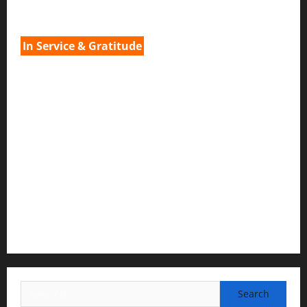
H.G.നവ കിഷോരി ദേവി ദാസി
In Service & Gratitude
1) Spiritual Guidance & Oversight
H G Jagat Sakshi Das
Temple President · ISKCON, Trivandrum
2) Content Compilation & Graphic Design:
H.G.Gunavannitai Dās
3) Translation & Proofreading:
H.G.Nava Kisori Devi Dasi