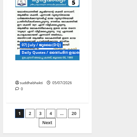
07) July / ജൂലൈ (DQ)
Daily Quotes / ദൈനംദിന ഉദ്ധരണികൾ
ഗുരുവാക്യം – ദൈനംദിന
ഉദ്ധരണികൾ – ജൂലൈ 5
suddhabhakti
05/07/2026
0
1
2
3
4
…
20
Next