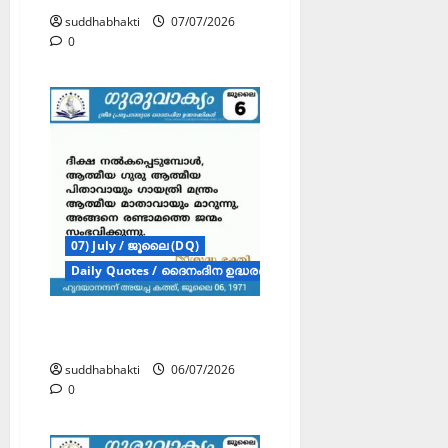
suddhabhakti
07/07/2026
0
07) July / ജൂലൈ (DQ)
Daily Quotes / ദൈനംദിന ഉദ്ധരണികൾ
ഗുരുവാക്യം – ദൈനംദിന
ഉദ്ധരണികൾ – ജൂലൈ 6
suddhabhakti
06/07/2026
0