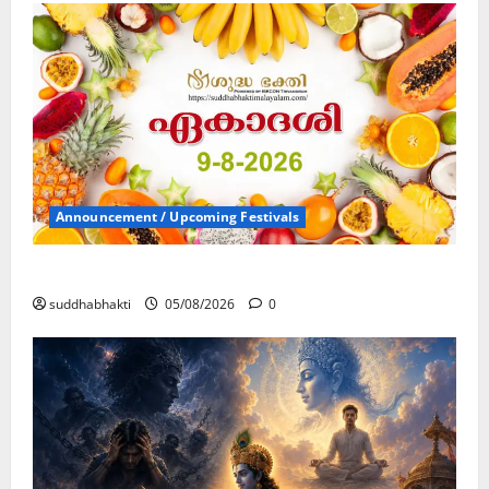
Announcement / Upcoming Festivals
ഏകാദശി
suddhabhakti
05/08/2026
0