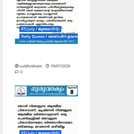
07) July / ജൂലൈ (DQ)
Daily Quotes / ദൈനംദിന ഉദ്ധരണികൾ
ഗുരുവാക്യം – ദൈനംദിന
ഉദ്ധരണികൾ – ജൂലൈ 9
suddhabhakti
09/07/2026
0
07) July / ജൂലൈ (DQ)