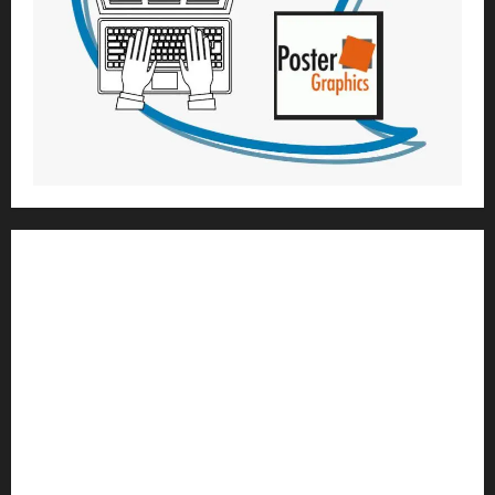
1) ആത്മീയ മാർഗ്ഗനിർദ്ദേശവും മേൽനോട്ടവും:
H.G. ജഗത് സാക്ഷി ദാസ്
Temple President
;- ഇസ്‌കോൺ,
തിരുവനന്തപുരം
2
) ഉള്ളടക്ക സമാഹരണവും ഗ്രാഫിക് ഡിസൈനും:
H.G.ഗുണവാൻ നിതായ് ദാസ്
3) വിവർത്തനവും പ്രൂഫ് റീഡിംഗും :