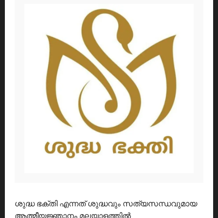
ശുദ്ധ ഭക്തി എന്നത് ശുദ്ധവും സത്യസന്ധവുമായ
ആത്മീയജ്ഞാനം മലയാളത്തിൽ