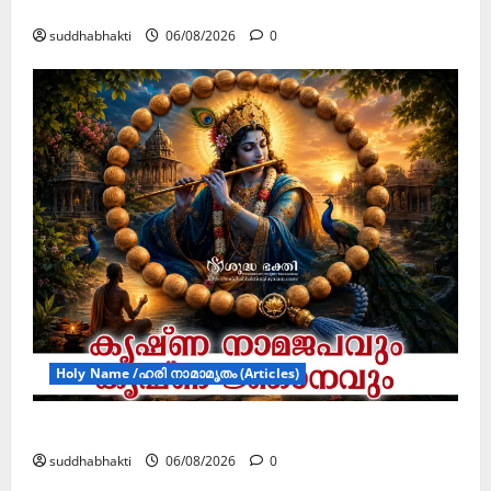
ജൂലൻ യാത്ര
suddhabhakti
06/08/2026
0
Holy Name /ഹരി നാമാമൃതം (Articles)
കൃഷ്ണ നാമജപവും കൃഷ്ണ ജ്ഞാനവും
suddhabhakti
06/08/2026
0