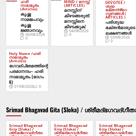
ഹരി
MIND / മനസ്സ്
DEVOTEE /
നാമാമൃതം
(ARTICLES)
ശുദ്ധ
(Articles)
മനസ്സിന്
ഭക്തന്ൻ്റെ
കൃഷ്ണ
ഗുണങ്ങൾ (
കീഴടങ്ങരുത്;
ARTICLES )
നാമജപവും
മനസ്സിനെ
പരിശുദ്ധ
കൃഷ്ണ
കീഴടക്കുക!
ഭക്തൻമാരുടെ
ജ്ഞാനവും
04/08/2026
ലക്ഷണങ്ങൾ
06/08/2026
0
03/08/2026
0
0
Holy Name /ഹരി
നാമാമൃതം
(Articles)
ഭഗവദ്പ്രേമത്തിന്റെ
പരമാനന്ദം– ഹരി
നാമാമൃതം (ഭാഗം
6)
01/08/2026
0
Srimad Bhagavad Gita (Sloka) / ശ്രീമദ്ഭഗവദ്ഗീത
Srimad Bhagavad
Srimad Bhagavad
Srimad Bhagavad
Gita (Sloka) /
Gita (Sloka) /
Gita (Sloka) /
ശ്രീമദ്ഭഗവദ്ഗീതാ
ശ്രീമദ്ഭഗവദ്ഗീതാ
ശ്രീമദ്ഭഗവദ്ഗീതാ