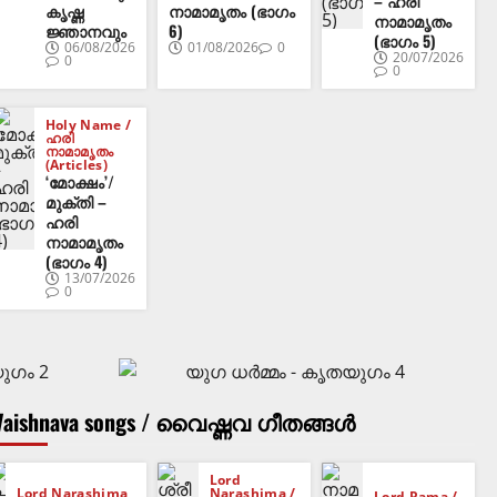
– ഹരി
കൃഷ്ണ
നാമാമൃതം (ഭാഗം
നാമാമൃതം
ജ്ഞാനവും
6)
(ഭാഗം 5)
06/08/2026
01/08/2026
0
20/07/2026
0
0
Holy Name /
ഹരി
നാമാമൃതം
(Articles)
‘മോക്ഷം’/
മുക്തി –
ഹരി
നാമാമൃതം
(ഭാഗം 4)
13/07/2026
0
Vaishnava songs / വൈഷ്ണവ ഗീതങ്ങൾ
Lord
Lord Narashima
Narashima /
Lord Rama /