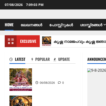
07/08/2026
7:09:04 PM
HOME
ലേഖനങ്ങൾ
പോസ്റ്റ്റുകൾ
ശാസ്ത്രങ്ങൾ
ജൂലൻ യാത്ര
EXCLUSIVE
കൃഷ്ണ നാമജപവും കൃഷ്ണ ജ്ഞാനവും
LATEST
POPULAR
UPDATE
ANNOUNCEM
ജൂലൻ യാത്ര
06/08/2026
0
കൃഷ്ണ നാമജപവും