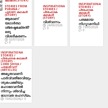
കഥകൾ (STORY)
INSPIRATIONA
INSPIRATIONA
STORIES FROM
STORIES /
STORIES /
PURANA /
പ്രചോദക
പ്രചോദക
പുരാണ കഥകൾ
കഥകൾ
കഥകൾ
(STORY)
(STORY)
(STORY)
ആരാണ്
പരമമായ
വിശ്വാസം
യഥാർത്ഥ
നിഗൂഢനിധി
24/06/2026
ശ്രേഷ്ഠഭക്തൻ?
15/05/2026
0
0
ഒരു
വിശദീകരണം
02/07/2026
0
INSPIRATIONA
STORIES /
പ്രചോദക കഥകൾ
(STORY)
LORD SHIVA /
പരമശിവന്
(ARTICLES)
അമൃതവാണി:
പാർവ്വതീദേവിയും
ശുകപക്ഷിയും
മഹാദേവനിൽ
നിന്നും ശ്രവിച്ച
ഭാഗവത രഹസ്യം.
10/02/2026
0