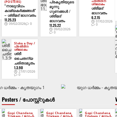
പ്രതിദിന
പ്രകൃതിയുടെ
(POSTERS)
ശ്ലോകം
“നാലുവിധം
മൂന്നു
ശ്രീമദ്
കാമ്യകർമ്മങ്ങൾ”
ഗുണങ്ങൾ /
ഭാഗവതം
– ശ്രീമദ് ഭാഗവതം
ശ്രീമദ്
6.2.15
11.25.23
ഭാഗവതം
07/02/2026
09/02/2026
0
0
11.25.22
09/02/2026
0
Sloka a Day /
പ്രതിദിന
ശ്ലോകം
ശ്രീ
ചൈതന്യ
ചരിതാമൃതം
1.3.90
27/01/2026
0
Posters / പോസ്റ്റ്റുകൾ
Gopi Chandana
Gopi Chandana
Gopi Chandana
Tilakam / ഗോപി-
Tilakam / ഗോപി-
Tilakam / ഗോപി-