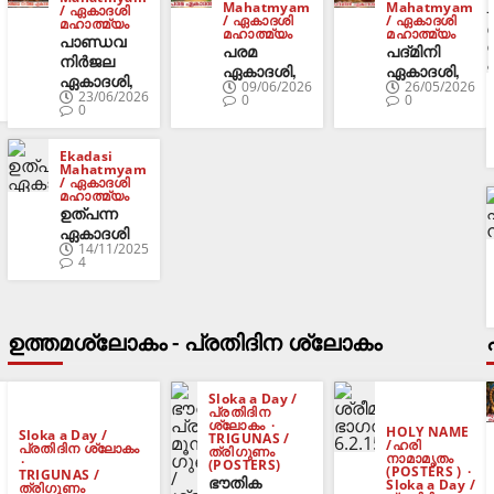
Mahatmyam
Mahatmyam
/ ഏകാദശി
/ ഏകാദശി
/ ഏകാദശി
മഹാത്മ്യം
മഹാത്മ്യം
മഹാത്മ്യം
പാണ്ഡവ
പരമ
പദ്മിനി
നിർജല
ഏകാദശി,
ഏകാദശി,
ഏകാദശി,
09/06/2026
26/05/2026
23/06/2026
0
0
0
Ekadasi
Mahatmyam
/ ഏകാദശി
മഹാത്മ്യം
ഉത്പന്ന
ഏകാദശി
14/11/2025
4
ഉത്തമശ്ലോകം - പ്രതിദിന ശ്ലോകം
Sloka a Day /
പ്രതിദിന
ശ്ലോകം
HOLY NAME
Sloka a Day /
TRIGUNAS /
/ഹരി
പ്രതിദിന ശ്ലോകം
ത്രിഗുണം
നാമാമൃതം
(POSTERS)
(POSTERS )
TRIGUNAS /
ഭൗതിക
Sloka a Day /
ത്രിഗുണം