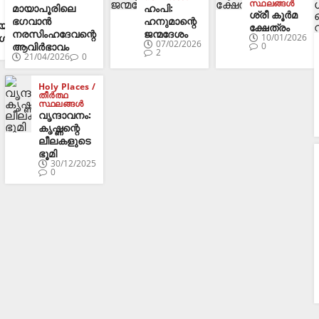
സ്ഥലങ്ങൾ
മായാപൂരിലെ
ഹംപി:
ശ്രീ കൂർമ
ഭഗവാൻ
ഹനുമാന്റെ
യഃ
ക്ഷേത്രം
നരസിംഹദേവന്റെ
ജന്മദേശം
ങൾ
10/01/2026
07/02/2026
ആവിർഭാവം
0
2
21/04/2026
0
Holy Places /
തീർത്ഥ
സ്ഥലങ്ങൾ
വൃന്ദാവനം:
കൃഷ്ണന്റെ
ലീലകളുടെ
ഭൂമി
30/12/2025
0