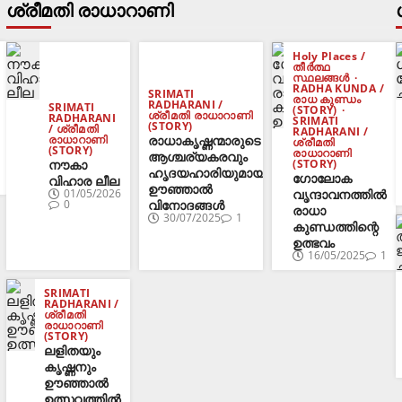
ശ്രീമതി രാധാറാണി
Holy Places /
തീർത്ഥ
സ്ഥലങ്ങൾ
RADHA KUNDA /
SRIMATI
രാധ കുണ്ഡം
RADHARANI /
SRIMATI
(STORY)
ശ്രീമതി രാധാറാണി
RADHARANI
SRIMATI
(STORY)
/ ശ്രീമതി
RADHARANI /
രാധാകൃഷ്ണന്മാരുടെ
രാധാറാണി
ശ്രീമതി
(STORY)
രാധാറാണി
ആശ്ചര്യകരവും
നൗകാ
(STORY)
ഹൃദയഹാരിയുമായ
ഗോലോക
വിഹാര ലീല
ഊഞ്ഞാൽ
വൃന്ദാവനത്തിൽ
01/05/2026
വിനോദങ്ങൾ
0
രാധാ
30/07/2025
1
കുണ്ഡത്തിന്റെ
ഉത്ഭവം
16/05/2025
1
SRIMATI
RADHARANI /
ശ്രീമതി
രാധാറാണി
(STORY)
ലളിതയും
കൃഷ്ണനും
ഊഞ്ഞാൽ
ഉത്സവത്തിൽ