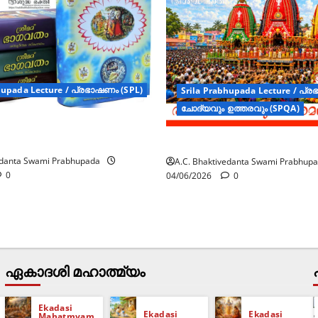
hupada Lecture / പ്രഭാഷണം (SPL)
Srila Prabhupada Lecture / പ്
ചോദ്യവും ഉത്തരവും (SPQA)
ടെ സാരം ശ്രീമദ്
രഥോത്സവവും പരമഗതി
edanta Swami Prabhupada
A.C. Bhaktivedanta Swami Prabhup
0
04/06/2026
0
ഏകാദശി മഹാത്മ്യം
Ekadasi
Ekadasi
Ekadasi
Mahatmyam