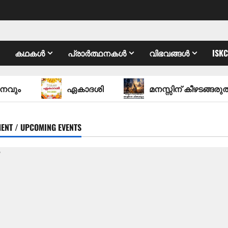
കഥകൾ
പ്രാർത്ഥനകൾ
വിഭവങ്ങൾ
ISK
ഏകാദശി
മനസ്സിന് കീഴടങ്ങരുത്; മന
ENT / UPCOMING EVENTS