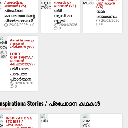
/ നരസിംഹ
നരസിംഹ
ശ്രീ രാമൻ
ഭഗവാൻ (VS)
ഭഗവാൻ (VS)
(VS)
പ്രഹ്ലാദ
ശ്രീ
നാമ
മഹാരാജാവിന്റെ
നൃസിംഹ
രാമായണം
പ്രാർത്ഥനകൾ
സ്തുതി
26/03/2026
0
29/04/2026
0
26/04/2026
0
Aarathi songs
/ ആരതി
ഗീതങ്ങൾ (VS)
LORD
CHAITANYA /
ഭഗവാൻ
ചൈതന്യ(VS)
ശ്രീ ഗൗര
പാദപത്മ
പ്രാർത്ഥന
02/03/2026
0
Inspirationa Stories / പ്രചോദന കഥകൾ
INSPIRATIONA
STORIES /
പ്രചോദക