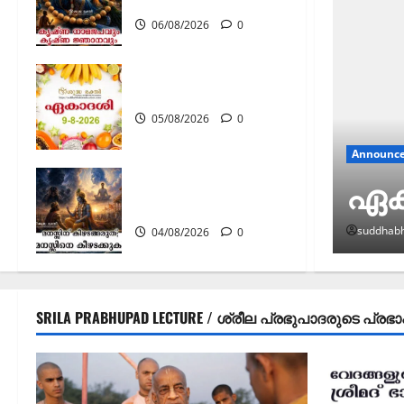
കൃഷ്ണ ജ്ഞാനവും
06/08/2026
0
ഏകാദശി
05/08/2026
0
Announce
ഏക
മനസ്സിന് കീഴടങ്ങരുത്;
മനസ്സിനെ കീഴടക്കുക!
suddhabh
04/08/2026
0
SRILA PRABHUPAD LECTURE / ശ്രീല പ്രഭുപാദരുടെ പ്