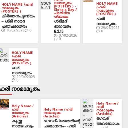
നാമാമൃതം
HOLY NAME
HOLY NAME /ഹരി
(POSTERS )
/ഹരി
നാമാമൃതം
Sloka a Day /
നാമാമൃതം
(POSTERS )
പ്രതിദിന
(POSTERS )
കീർത്തനപുണ്യം
ശ്ലോകം
ഹരി
– ശ്രീ നാരദ
ശ്രീമദ്
നാമാമൃതം
പഞ്ചരാത്രം
ഭാഗവതം
29/04/2025
16/02/2026
0
6.2.15
0
07/02/2026
0
HOLY NAME
/ഹരി
നാമാമൃതം
(POSTERS )
ഹരി
നാമാമൃതം
29/04/2025
0
ഹരി നാമാമൃതം
Holy Name /
Holy Name /
ഹരി
ഹരി
Holy Name /ഹരി
നാമാമൃതം
നാമാമൃതം
നാമാമൃതം
(Articles)
(Articles)
(Articles)
ഭഗവദ്‌
കൃഷ്ണ
ഭഗവദ്പ്രേമത്തിന്റെ
അവബോധം
നാമജപവും
പരമാനന്ദം– ഹരി