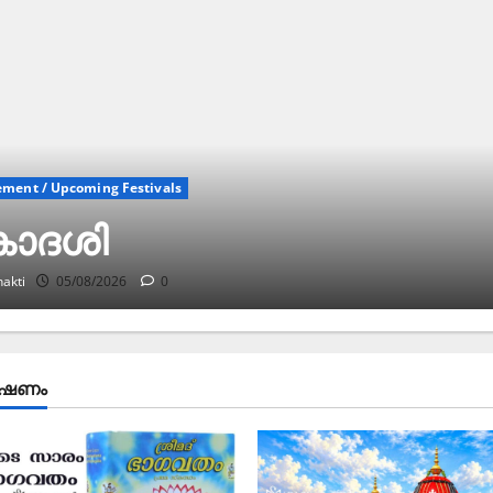
ment / Upcoming Festivals
ാദശി
akti
05/08/2026
0
രഭാഷണം