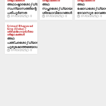
ശ്ളോകങ്ങൾ
ശ്ളോകങ്ങൾ
ശ്ളോകങ്ങൾ
അഥാഷ്ടാദശോഽധ്യായഃ
അഥ
അഥ
സംന്യാസത്തിന്റെ
സപ്തദശോഽധ്യായഃ
ഷോഡശോഽധ്യാ
പരിപൂർണത
ശ്രദ്ധാവിഭാഗങ്ങൾ
ദേവാസുര ഭാവങ്
01/03/2025
0
01/03/2025
0
01/03/2025
0
Srimad Bhagavad
Gita (Sloka) /
ശ്രീമദ്ഭഗവദ്ഗീതാ
ശ്ളോകങ്ങൾ
അഥ
പഞ്ചദശോഽധ്യായഃ
പുരുഷോത്തമയോഗം
01/03/2025
0