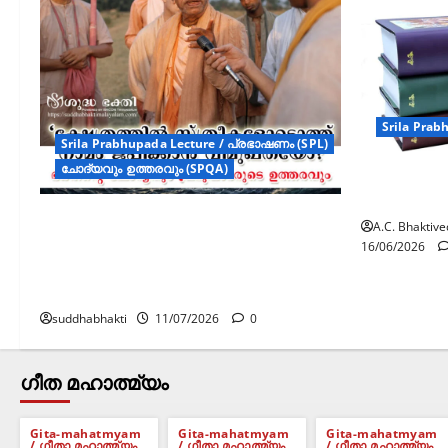
Srila Prab
Srila Prabhupada Lecture / പ്രഭാഷണം (SPL)
ചോദ്യവും ഉത്തരവും (SPQA)
വേദങ്ങളു
ഭാഗവതം
“ക്ഷേത്രത്തിൽ സ്ത്രീകളോടൊത്ത്
A.C. Bhaktiv
നാമം ജപിക്കാൻ വിമുഖതയോ?
16/06/2026
ഭക്തന്റെ ചോദ്യവും
പ്രഭുപാദരുടെ ഉത്തരവും
suddhabhakti
11/07/2026
0
ഗീത മഹാത്മ്യം
Gita-mahatmyam
Gita-mahatmyam
Gita-mahatmyam
/ ഗീതാ മഹാത്മ്യം
/ ഗീതാ മഹാത്മ്യം
/ ഗീതാ മഹാത്മ്യം