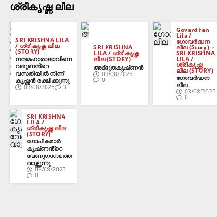
ശ്രീകൃഷ്ണ ലീല
Govardhan
Lila /
SRI KRISHNA LILA
ഗോവർദ്ധന
/ ശ്രീകൃഷ്ണ ലീല
SRI KRISHNA
ലീല (Story)
(STORY)
LILA / ശ്രീകൃഷ്ണ
SRI KRISHNA
നന്ദമഹാരാജാവിനെ
ലീല (STORY)
LILA /
ശ്രീകൃഷ്ണ
വരുണൻ്റെ
അദ്‌ഭുതകൃഷ്‌ണൻ
ലീല (STORY)
വസതിയിൽ നിന്ന്
03/08/2025
ഗോവർദ്ധന
0
കൃഷ്ണൻ രക്ഷിക്കുന്നു
ലീല
03/08/2025
3
03/08/2025
0
SRI KRISHNA
LILA /
ശ്രീകൃഷ്ണ ലീല
(STORY)
ഗോപികമാർ
കൃഷ്‌ണൻ്റെ
വേണുഗാനത്തെ
വാഴ്ത്തുന്നു
03/08/2025
0