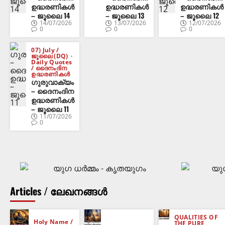
ഉദ്ധരണികൾ
ഉദ്ധരണികൾ
ഉദ്ധരണികൾ
– ജൂലൈ 14
– ജൂലൈ 13
– ജൂലൈ 12
14/07/2026
13/07/2026
12/07/2026
0
0
0
07) July /
ജൂലൈ (DQ)
Daily Quotes
/ ദൈനംദിന
ഉദ്ധരണികൾ
ഗുരുവാക്യം
– ദൈനംദിന
ഉദ്ധരണികൾ
– ജൂലൈ 11
11/07/2026
0
Articles / ലേഖനങ്ങൾ
QUALITIES OF
Holy Name /
THE PURE