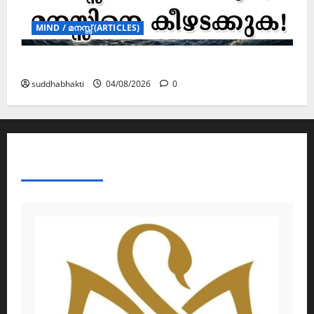
MIND / മനസ്സ് (ARTICLES)
മനസ്സിന് കീഴടങ്ങരുത്; മനസ്സിനെ കീഴടക്കുക!
suddhabhakti
04/08/2026
0
ABOUT AF THEMES