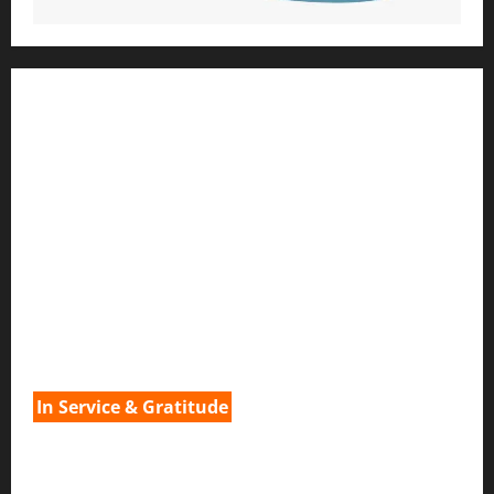
1) ആത്മീയ മാർഗ്ഗനിർദ്ദേശവും മേൽനോട്ടവും:
H.G. ജഗത് സാക്ഷി ദാസ്
Temple President
;- ഇസ്‌കോൺ,
തിരുവനന്തപുരം
2
) ഉള്ളടക്ക സമാഹരണവും ഗ്രാഫിക് ഡിസൈനും:
H.G.ഗുണവാൻ നിതായ് ദാസ്
3) വിവർത്തനവും പ്രൂഫ് റീഡിംഗും :
H.G.നവ കിഷോരി ദേവി ദാസി
In Service & Gratitude
1) Spiritual Guidance & Oversight
H G Jagat Sakshi Das