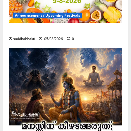
Announcement / Upcoming Festivals
ഏകാദശി
suddhabhakti
05/08/2026
0