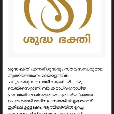
ശുദ്ധ ഭക്തി എന്നത് ശുദ്ധവും സത്യസന്ധവുമായ
ആത്മീയജ്ഞാനം മലയാളത്തിൽ
പങ്കുവെക്കുന്നതിനായി സജ്ജീകരിച്ച ഒരു
വെബ്സൈറ്റാണ്. ബ്രഹ്മ-മാധ്വ-ഗൗഡിയ
പരമ്പരയിലെ ശ്രേഷ്ഠരായ ആചാര്യൻമാരുടെ
ഉപദേശങ്ങൾ അടിസ്ഥാനമാക്കിയിട്ടുള്ളതാണ്
ഇതിലെ ഉള്ളടക്കം. ആത്മീയതയിൽ ഉറച്ച
മനസുള്ളവർക്ക് നന്മയുടെ വഴി കാണിച്ച്,