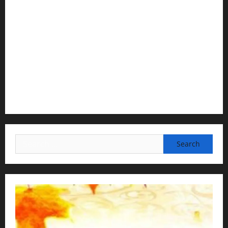
Temple President · ISKCON, Trivandrum
2) Content Compilation & Graphic Design:
H.G.Gunavannitai Dās
3) Translation & Proofreading:
H.G.Nava Kisori Devi Dasi