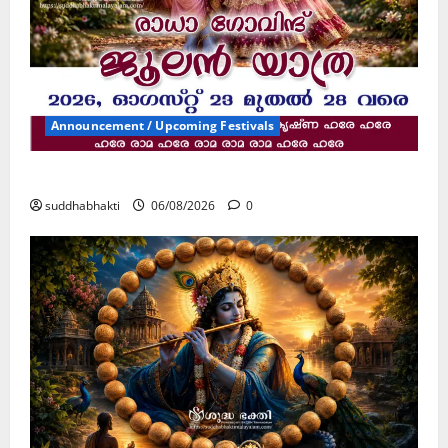
Announcement / Upcoming Festivals
ജൂലൻ യാത്ര
suddhabhakti
06/08/2026
0