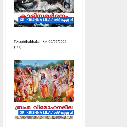
SRI KRISHNA LILA / ശ്രീകൃഷ്ണ ലീല (STORY)
കാളിയമർദ്ദനം
suddhabhakti
09/07/2025
0
SRI KRISHNA LILA / ശ്രീകൃഷ്ണ ലീല (STORY)
ബ്രഹ്മ വിമോഹനലീല