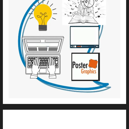
1) ആത്മീയ മാർഗ്ഗനിർദ്ദേശവും മേൽനോട്ടവും:
H.G. ജഗത് സാക്ഷി ദാസ്