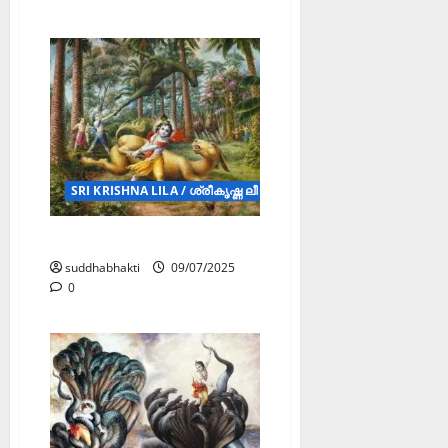
SRI KRISHNA LILA / ശ്രീകൃഷ്ണ ലീല (STORY)
ധേനുകാസുര വധം
suddhabhakti
09/07/2025
0