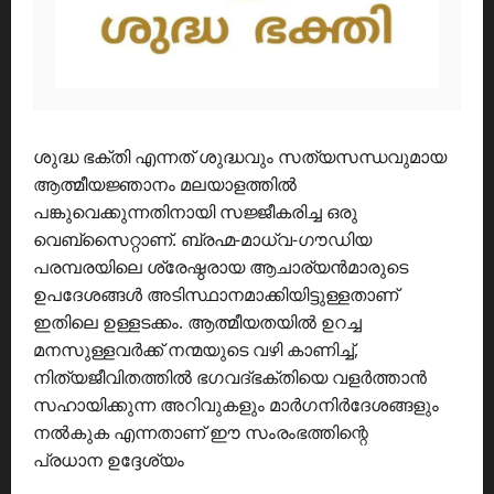
ശുദ്ധ ഭക്തി എന്നത് ശുദ്ധവും സത്യസന്ധവുമായ
ആത്മീയജ്ഞാനം മലയാളത്തിൽ
പങ്കുവെക്കുന്നതിനായി സജ്ജീകരിച്ച ഒരു
വെബ്സൈറ്റാണ്. ബ്രഹ്മ-മാധ്വ-ഗൗഡിയ
പരമ്പരയിലെ ശ്രേഷ്ഠരായ ആചാര്യൻമാരുടെ
ഉപദേശങ്ങൾ അടിസ്ഥാനമാക്കിയിട്ടുള്ളതാണ്
ഇതിലെ ഉള്ളടക്കം. ആത്മീയതയിൽ ഉറച്ച
മനസുള്ളവർക്ക് നന്മയുടെ വഴി കാണിച്ച്,
നിത്യജീവിതത്തിൽ ഭഗവദ്ഭക്തിയെ വളർത്താൻ
സഹായിക്കുന്ന അറിവുകളും മാർഗനിർദേശങ്ങളും
നൽകുക എന്നതാണ് ഈ സംരംഭത്തിന്റെ
പ്രധാന ഉദ്ദേശ്യം