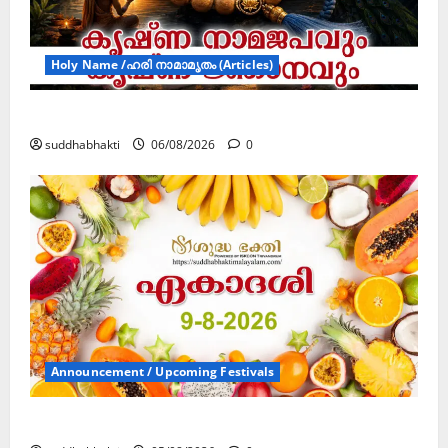
Holy Name /ഹരി നാമാമൃതം (Articles)
കൃഷ്ണ നാമജപവും കൃഷ്ണ ജ്ഞാനവും
suddhabhakti
06/08/2026
0
Announcement / Upcoming Festivals
ഏകാദശി