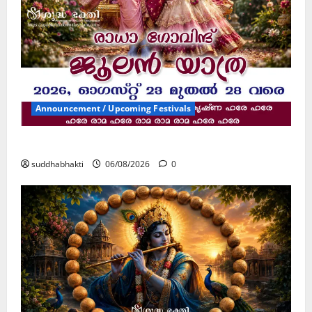
Announcement / Upcoming Festivals
ജൂലൻ യാത്ര
suddhabhakti
06/08/2026
0