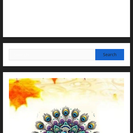
3) Translation & Proofreading:
H.G.Nava Kisori Devi Dasi