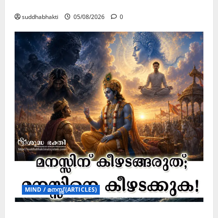
ഏകാദശി
suddhabhakti
05/08/2026
0
MIND / മനസ്സ് (ARTICLES)
മനസ്സിന് കീഴടങ്ങരുത്; മനസ്സിനെ കീഴടക്കുക!