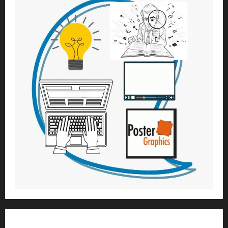
1) ആത്മീയ മാർഗ്ഗനിർദ്ദേശവും മേൽനോട്ടവും: