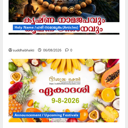
Holy Name /ഹരി നാമാമൃതം (Articles)
കൃഷ്ണ നാമജപവും കൃഷ്ണ ജ്ഞാനവും
suddhabhakti
06/08/2026
0
Announcement / Upcoming Festivals