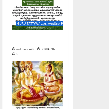
GURU TATTVA / ഗുരുതത്ത്വം ( POSTERS )
ഗുരുചരണത്തിലൂടെ
കൃഷ്ണ ശരണാഗതി
suddhabhakti
21/04/2025
0