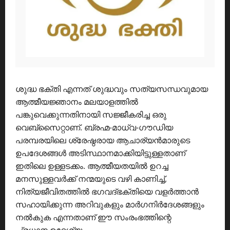
ശുദ്ധ ഭക്തി എന്നത് ശുദ്ധവും സത്യസന്ധവുമായ
ആത്മീയജ്ഞാനം മലയാളത്തിൽ
പങ്കുവെക്കുന്നതിനായി സജ്ജീകരിച്ച ഒരു
വെബ്സൈറ്റാണ്. ബ്രഹ്മ-മാധ്വ-ഗൗഡിയ
പരമ്പരയിലെ ശ്രേഷ്ഠരായ ആചാര്യൻമാരുടെ
ഉപദേശങ്ങൾ അടിസ്ഥാനമാക്കിയിട്ടുള്ളതാണ്
ഇതിലെ ഉള്ളടക്കം. ആത്മീയതയിൽ ഉറച്ച
മനസുള്ളവർക്ക് നന്മയുടെ വഴി കാണിച്ച്,
നിത്യജീവിതത്തിൽ ഭഗവദ്ഭക്തിയെ വളർത്താൻ
സഹായിക്കുന്ന അറിവുകളും മാർഗനിർദേശങ്ങളും
നൽകുക എന്നതാണ് ഈ സംരംഭത്തിന്റെ
പ്രധാന ഉദ്ദേശ്യം