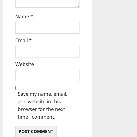
ൾ
!
Name
*
03/08/202
04/08/202
0
0
Email
*
Website
Save my name, email,
and website in this
browser for the next
time I comment.