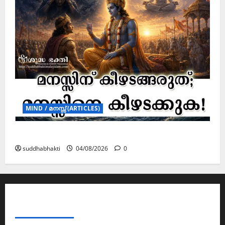
MIND / മനസ്സ് (ARTICLES)
മനസ്സിന് കീഴടങ്ങരുത്; മനസ്സിനെ കീഴടക്കുക!
suddhabhakti
04/08/2026
0
ABOUT AF THEMES