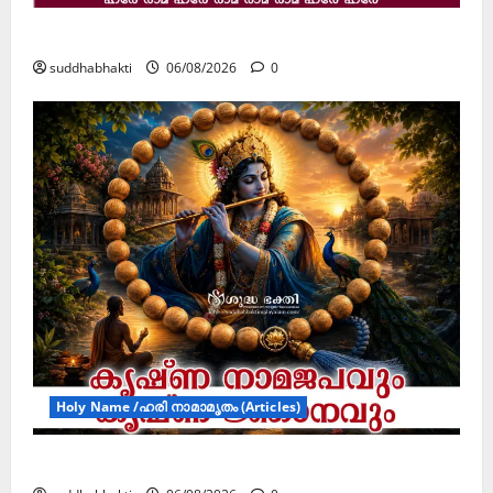
ജൂലൻ യാത്ര
suddhabhakti
06/08/2026
0
Holy Name /ഹരി നാമാമൃതം (Articles)
കൃഷ്ണ നാമജപവും കൃഷ്ണ ജ്ഞാനവും