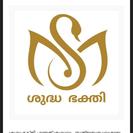
ശുദ്ധ ഭക്തി എന്നത് ശുദ്ധവും സത്യസന്ധവുമായ