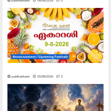
suddhabhakti
06/08/2026
0
Announcement / Upcoming Festivals
ഏകാദശി
suddhabhakti
05/08/2026
0