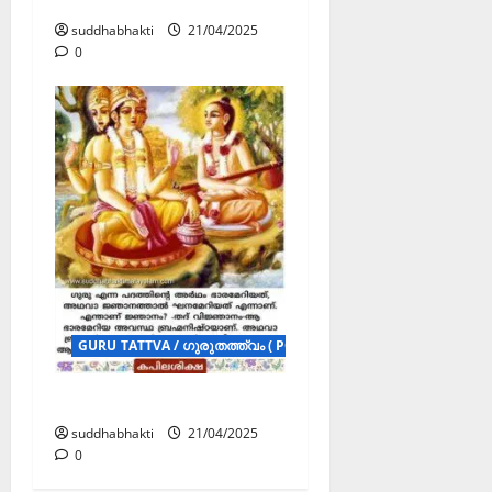
കൃഷ്ണ ശരണാഗതി
suddhabhakti
21/04/2025
0
GURU TATTVA / ഗുരുതത്ത്വം ( POSTERS )
ഗുരു
suddhabhakti
21/04/2025
0