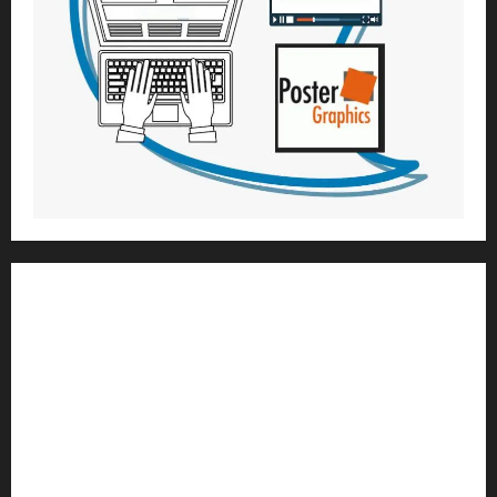
1) ആത്മീയ മാർഗ്ഗനിർദ്ദേശവും മേൽനോട്ടവും:
H.G. ജഗത് സാക്ഷി ദാസ്
Temple President
;- ഇസ്‌കോൺ,
തിരുവനന്തപുരം
2
) ഉള്ളടക്ക സമാഹരണവും ഗ്രാഫിക് ഡിസൈനും:
H.G.ഗുണവാൻ നിതായ് ദാസ്