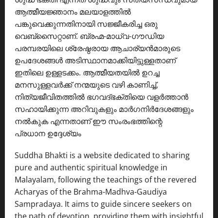
ആത്മീയജ്ഞാനം മലയാളത്തിൽ
പങ്കുവെക്കുന്നതിനായി സജ്ജീകരിച്ച ഒരു
വെബ്സൈറ്റാണ്. ബ്രഹ്മ-മാധ്വ-ഗൗഡിയ
പരമ്പരയിലെ ശ്രേഷ്ഠരായ ആചാര്യൻമാരുടെ
ഉപദേശങ്ങൾ അടിസ്ഥാനമാക്കിയിട്ടുള്ളതാണ്
ഇതിലെ ഉള്ളടക്കം. ആത്മീയതയിൽ ഉറച്ച
മനസുള്ളവർക്ക് നന്മയുടെ വഴി കാണിച്ച്,
നിത്യജീവിതത്തിൽ ഭഗവദ്ഭക്തിയെ വളർത്താൻ
സഹായിക്കുന്ന അറിവുകളും മാർഗനിർദേശങ്ങളും
നൽകുക എന്നതാണ് ഈ സംരംഭത്തിന്റെ
പ്രധാന ഉദ്ദേശ്യം
Suddha Bhakti is a website dedicated to sharing
pure and authentic spiritual knowledge in
Malayalam, following the teachings of the revered
Acharyas of the Brahma-Madhva-Gaudiya
Sampradaya. It aims to guide sincere seekers on
the path of devotion, providing them with insightful