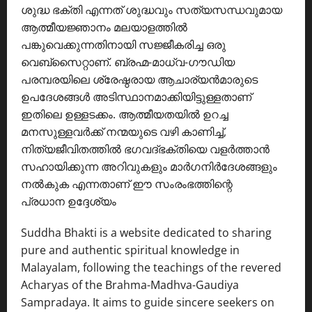
ശുദ്ധ ഭക്തി എന്നത് ശുദ്ധവും സത്യസന്ധവുമായ
ആത്മീയജ്ഞാനം മലയാളത്തിൽ
പങ്കുവെക്കുന്നതിനായി സജ്ജീകരിച്ച ഒരു
വെബ്സൈറ്റാണ്. ബ്രഹ്മ-മാധ്വ-ഗൗഡിയ
പരമ്പരയിലെ ശ്രേഷ്ഠരായ ആചാര്യൻമാരുടെ
ഉപദേശങ്ങൾ അടിസ്ഥാനമാക്കിയിട്ടുള്ളതാണ്
ഇതിലെ ഉള്ളടക്കം. ആത്മീയതയിൽ ഉറച്ച
മനസുള്ളവർക്ക് നന്മയുടെ വഴി കാണിച്ച്,
നിത്യജീവിതത്തിൽ ഭഗവദ്ഭക്തിയെ വളർത്താൻ
സഹായിക്കുന്ന അറിവുകളും മാർഗനിർദേശങ്ങളും
നൽകുക എന്നതാണ് ഈ സംരംഭത്തിന്റെ
പ്രധാന ഉദ്ദേശ്യം
Suddha Bhakti is a website dedicated to sharing
pure and authentic spiritual knowledge in
Malayalam, following the teachings of the revered
Acharyas of the Brahma-Madhva-Gaudiya
Sampradaya. It aims to guide sincere seekers on