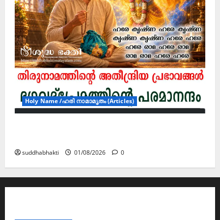
Holy Name /ഹരി നാമാമൃതം (Articles)
ഭഗവദ്പ്രേമത്തിന്റെ പരമാനന്ദം– ഹരി
നാമാമൃതം (ഭാഗം 6)
suddhabhakti
01/08/2026
0
ABOUT AF THEMES