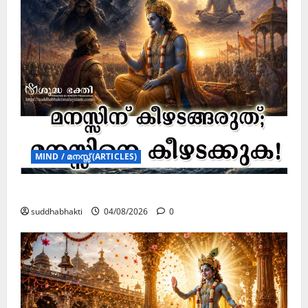
MIND / മനസ്സ് (ARTICLES)
മനസ്സിന് കീഴടങ്ങരുത്; മനസ്സിനെ കീഴടക്കുക!
suddhabhakti
04/08/2026
0