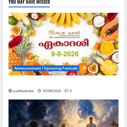
YOU MAY HAVE MISSED
Announcement / Upcoming Festivals
ഏകാദശി
suddhabhakti
05/08/2026
0