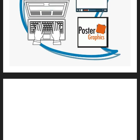
1) ആത്മീയ മാർഗ്ഗനിർദ്ദേശവും മേൽനോട്ടവും:
H.G. ജഗത് സാക്ഷി ദാസ്
Temple President
;- ഇസ്‌കോൺ,
തിരുവനന്തപുരം
2
) ഉള്ളടക്ക സമാഹരണവും ഗ്രാഫിക് ഡിസൈനും:
H.G.ഗുണവാൻ നിതായ് ദാസ്