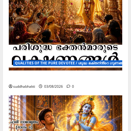
QUALITIES OF THE PURE DEVOTEE / ശുദ്ധ ഭക്തന്ൻ്റെ ഗുണങ്ങൾ ( 
പരിശുദ്ധ ഭക്തൻമാരുടെ ലക്ഷണങ്ങൾ
suddhabhakti
03/08/2026
0