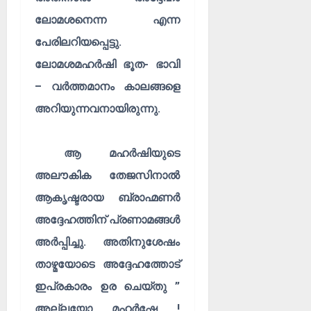
ലോമശനെന്ന എന്ന
പേരിലറിയപ്പെട്ടു.
ലോമശമഹർഷി ഭൂത- ഭാവി
– വർത്തമാനം കാലങ്ങളെ
അറിയുന്നവനായിരുന്നു.
ആ മഹർഷിയുടെ
അലൗകിക തേജസിനാൽ
ആകൃഷ്ടരായ ബ്രാഹ്മണർ
അദ്ദേഹത്തിന് പ്രണാമങ്ങൾ
അർപ്പിച്ചു. അതിനുശേഷം
താഴ്മയോടെ അദ്ദേഹത്തോട്
ഇപ്രകാരം ഉര ചെയ്തു ”
അല്ലയോ മഹർഷേ !