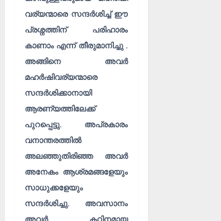
വര്യന്മാരെ സന്ദർശിച്ച് ഈ
പ്രശ്നത്തിന് പരിഹാരം
കാണാം എന്ന് തീരുമാനിച്ചു .
അങ്ങിനെ അവർ
മഹർഷിവര്യന്മാരെ
സന്ദർശിക്കാനായി
ആരണ്യത്തിലേക്ക്
പുറപ്പെട്ടു. അപ്രകാരം
വനാന്തരത്തിൽ
അലഞ്ഞുതിരിഞ്ഞ അവർ
അനേകം ആശ്രമങ്ങളേയും
സാധുക്കളേയും
സന്ദർശിച്ചു. അവസാനം
അവർ കഠിനമായ