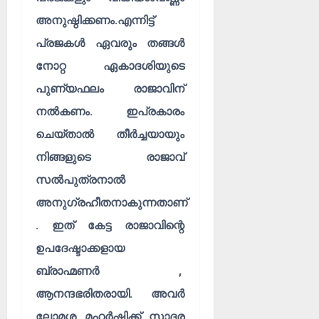
അനുഷ്ഠിക്കണം.എന്നിട്ട്
പ്രജകൾ ഏവരും തങ്ങൾ
നോറ്റ ഏകാദശിയുടെ
പുണ്യഫലം രാജാവിന്
നൽകണം. ഇപ്രകാരം
ചെയ്താൽ തീർച്ചയായും
നിങ്ങളുടെ രാജാവ്
സൽപുത്രനാൽ
അനുഗ്രഹീതനാകുന്നതാണ്
. ഇത് കേട്ട രാജാവിന്റെ
ഉപദേഷ്ടാക്കളായ
ബ്രാഹ്മണർ ,
ആനന്ദഭരിതരായി. അവർ
ലോമശ മഹർഷിക്ക് സാദര