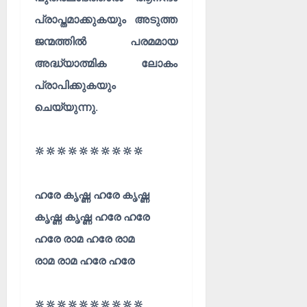
പ്രാപ്തമാക്കുകയും അടുത്ത
ജന്മത്തിൽ പരമമായ
അദ്ധ്യാത്മിക ലോകം
പ്രാപിക്കുകയും
ചെയ്യുന്നു.
🔆🔆🔆🔆🔆🔆🔆🔆🔆🔆
ഹരേ കൃഷ്ണ ഹരേ കൃഷ്ണ
കൃഷ്ണ കൃഷ്ണ ഹരേ ഹരേ
ഹരേ രാമ ഹരേ രാമ
രാമ രാമ ഹരേ ഹരേ
🔆🔆🔆🔆🔆🔆🔆🔆🔆🔆