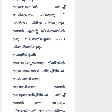
രാജസഭയിൽ വെച്ച്
ഇപ്രകാരം പറഞ്ഞു. ”
എൻറെ പ്രിയ പ്രജകളെ,
ഞാൻ എന്റെ ജീവിതത്തിൽ
ഒരു വിധത്തിലുള്ള പാപ
പ്രവർത്തികളും
ചെയ്തിട്ടില്ല .
അനധികൃതമായ രീതിയിൽ
രാജ ഖജനാവ് നിറച്ചിട്ടില്ല.
ബ്രഹ്മസ്വമോ
ദേവസ്വമോ ഞാൻ
കൊള്ളയടിച്ചിട്ടില്ല. മറിച്ച്
ഞാൻ ഈ ലോകം
കീഴടക്കിയത് ന്യായധർമ്മം