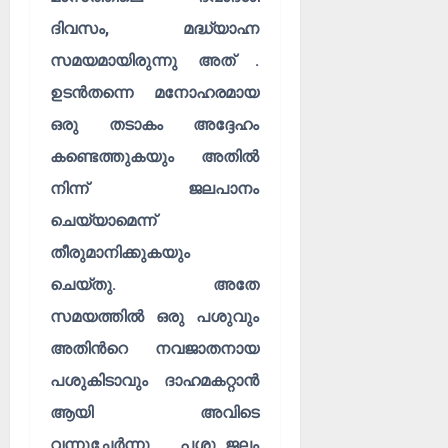
ദിവസം, മദ്ധ്യാഹ്ന
സമയമായിരുന്നു അത് .
ഉടൻതന്നെ മനോഹരമായ
ഒരു തടാകം അദ്ദേഹം
കണ്ടെത്തുകയും അതിൽ
നിന്ന് ജലപാനം
ചെയ്യാമെന്ന്
തീരുമാനിക്കുകയും
ചെയ്തു. അതേ
സമയത്തിൽ ഒരു പശുവും
അതിൻറെ നവജാതനായ
പശുകിടാവും ദാഹമകറ്റാൻ
ആയി അവിടെ
വന്നുചേർന്നു . പശു ജലം