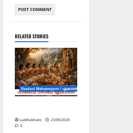
RELATED STORIES
Ekadasi Mahatmyam / ഏകാദശി മഹാത്മ്യം
പാണ്ഡവ നിർജല
ഏകാദശി,
suddhabhakti
23/06/2026
0