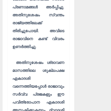
പ്രണാമങ്ങൾ അർപ്പിച്ചു.
അതിനുശേഷം സ്വന്തം
രാജ്യത്തിലേക്ക്
തിരിച്ചുപോയി. അവിടെ
രാജാവിനെ കണ്ട് വിവരം
ഉണർത്തിച്ചു.
അതിനുശേഷം ശ്രാവണ
മാസത്തിലെ ശുക്ലപക്ഷ
ഏകാദശി
വന്നെത്തിയപ്പോൾ രാജാവും
സർവ്വ പ്രജകളും ഈ
പവിത്രോപാന ഏകാദശി
അനുഷ്ഠിക്കുകയും, ദ്വാദശി