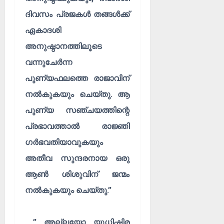
ദിവസം പ്രജകൾ തങ്ങൾക്ക്
ഏകാദശി
അനുഷ്ഠാനത്തിലൂടെ
വന്നുചേർന്ന
പുണ്യഫലത്തെ രാജാവിന്
നൽകുകയും ചെയ്തു. ആ
പുണ്യ സഞ്ചയത്തിന്റെ
പ്രഭാവത്താൽ രാജ്ഞി
ഗർഭവതിയാവുകയും
അതീവ സുന്ദരനായ ഒരു
ആൺ ശിശുവിന് ജന്മം
നൽകുകയും ചെയ്തു.”
” അല്ലയോ യുധിഷ്ഠിര