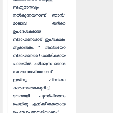
ബഹുമാനവും
നൽകുന്നവനാണ് ഞാൻ.”
രാജാവ് തൻറെ
ഉപദേശകരായ
ബ്രാഹ്മണരോട് ഇപ്രകാരം
ആരാഞ്ഞു. ” അല്ലയോ
ബ്രാഹ്മണരെ ! ധാർമികമായ
പാതയിൽ ചരിക്കുന്ന ഞാൻ
സന്താനരഹിതനാണ് .
ഇതിനു പിന്നിലെ
കാരണത്തെക്കുറിച്ച്
ദയവായി പുനർചിന്തനം
ചെയ്തു , എനിക്ക് തക്കതായ
ഉപദേശം അരുളിയാലും.”