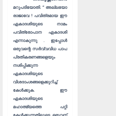
ൾ
!
മറുപടിയോതി. ” അല്ലയോ
03/08/202
04/08/202
രാജാവേ ! പവിത്രമായ ഈ
0
0
ഏകാദശിയുടെ നാമം
പവിത്രോപാന ഏകാദശി
എന്നാകുന്നു . ഇപ്പോൾ
ഒരുവന്റെ സർവ്വവിധ പാപ
പ്രതികരണങ്ങളെയും
നശിപ്പിക്കുന്ന
ഏകാദശിയുടെ
വിശദാംശങ്ങളെക്കുറിച്ച്
കേൾക്കുക. ഈ
ഏകാദശിയുടെ
മഹാത്മ്യത്തെ പറ്റി
കേൾക്കുന്നതിലൂടെ ഒരുവന്