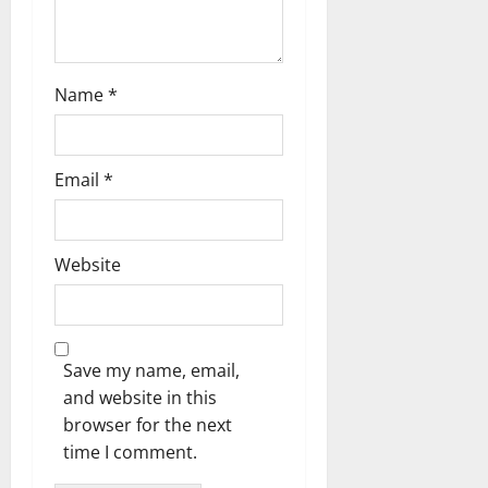
ൾ
!
03/08/202
04/08/202
Name
*
0
0
Email
*
Website
Save my name, email,
and website in this
browser for the next
time I comment.