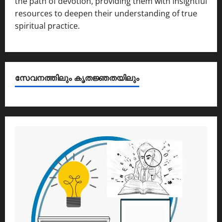
the path of devotion, providing them with insightful
resources to deepen their understanding of true
spiritual practice.
സേവനത്തിലും കൃതജ്ഞതയിലും