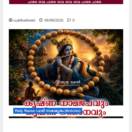
ജൂലൻ യാത്ര
suddhabhakti
06/08/2026
0
Holy Name /ഹരി നാമാമൃതം (Articles)
കൃഷ്ണ നാമജപവും കൃഷ്ണ ജ്ഞാനവും