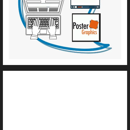
1) ആത്മീയ മാർഗ്ഗനിർദ്ദേശവും മേൽനോട്ടവും:
H.G. ജഗത് സാക്ഷി ദാസ്
Temple President
;- ഇസ്‌കോൺ,
തിരുവനന്തപുരം
2
) ഉള്ളടക്ക സമാഹരണവും ഗ്രാഫിക് ഡിസൈനും:
H.G.ഗുണവാൻ നിതായ് ദാസ്