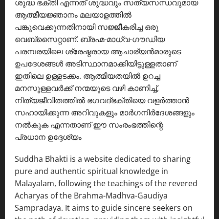
ശുദ്ധ ഭക്തി എന്നത് ശുദ്ധവും സത്യസന്ധവുമായ
ആത്മീയജ്ഞാനം മലയാളത്തിൽ
പങ്കുവെക്കുന്നതിനായി സജ്ജീകരിച്ച ഒരു
വെബ്സൈറ്റാണ്. ബ്രഹ്മ-മാധ്വ-ഗൗഡിയ
പരമ്പരയിലെ ശ്രേഷ്ഠരായ ആചാര്യൻമാരുടെ
ഉപദേശങ്ങൾ അടിസ്ഥാനമാക്കിയിട്ടുള്ളതാണ്
ഇതിലെ ഉള്ളടക്കം. ആത്മീയതയിൽ ഉറച്ച
മനസുള്ളവർക്ക് നന്മയുടെ വഴി കാണിച്ച്,
നിത്യജീവിതത്തിൽ ഭഗവദ്ഭക്തിയെ വളർത്താൻ
സഹായിക്കുന്ന അറിവുകളും മാർഗനിർദേശങ്ങളും
നൽകുക എന്നതാണ് ഈ സംരംഭത്തിന്റെ
പ്രധാന ഉദ്ദേശ്യം
Suddha Bhakti is a website dedicated to sharing
pure and authentic spiritual knowledge in
Malayalam, following the teachings of the revered
Acharyas of the Brahma-Madhva-Gaudiya
Sampradaya. It aims to guide sincere seekers on