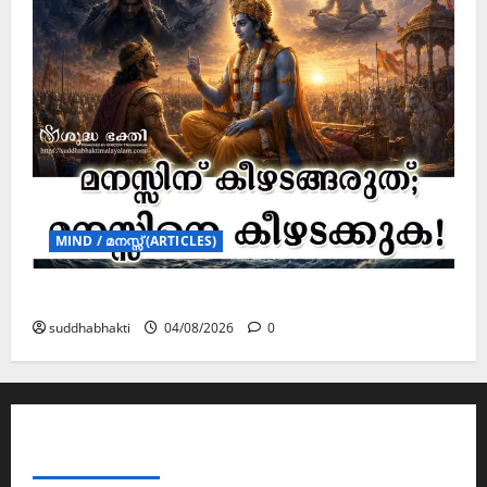
MIND / മനസ്സ് (ARTICLES)
മനസ്സിന് കീഴടങ്ങരുത്; മനസ്സിനെ കീഴടക്കുക!
suddhabhakti
04/08/2026
0
ABOUT AF THEMES