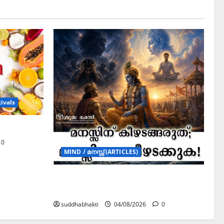
ivals
0
MIND / മനസ്സ് (ARTICLES)
മനസ്സിന് കീഴടങ്ങരുത്; മനസ്സിനെ
കീഴടക്കുക!
suddhabhakti
04/08/2026
0