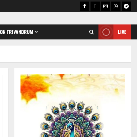
CON TRIVANDRUM
LIVE
Holy Name /ഹരി നാമാമൃതം (Articles)
കൃഷ്ണ നാമജപവും കൃഷ്ണ
ജ്ഞാനവും
06/08/2026
0
2
Announcement / Upcoming Festivals
ഏകാദശി
05/08/2026
0
3
MIND / മനസ്സ് (ARTICLES)
മനസ്സിന് കീഴടങ്ങരുത്;
മനസ്സിനെ കീഴടക്കുക!