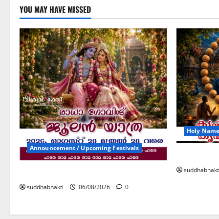
YOU MAY HAVE MISSED
Holy Name 
Announcement / Upcoming Festivals
കൃഷ്ണ നാ
suddhabhakt
ജൂലൻ യാത്ര
suddhabhakti
06/08/2026
0