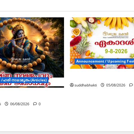
Announcement / Upcoming Fest
ഏകാദശി
/ഹരി നാമാമൃതം (Articles)
suddhabhakti
05/08/2026
മജപവും കൃഷ്ണ ജ്ഞാനവും
i
06/08/2026
0