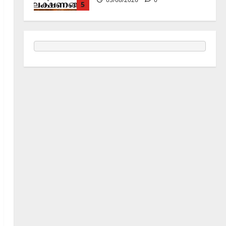
06/08/2026
0
1
Holy Name /ഹരി നാമാമൃതം (Articles)
കൃഷ്ണ നാമജപവും കൃഷ്ണ
ജ്ഞാനവും
06/08/2026
0
2
Announcement / Upcoming Festivals
ഏകാദശി
05/08/2026
0
3
MIND / മനസ്സ് (ARTICLES)
മനസ്സിന് കീഴടങ്ങരുത്;
മനസ്സിനെ കീഴടക്കുക!
04/08/2026
0
4