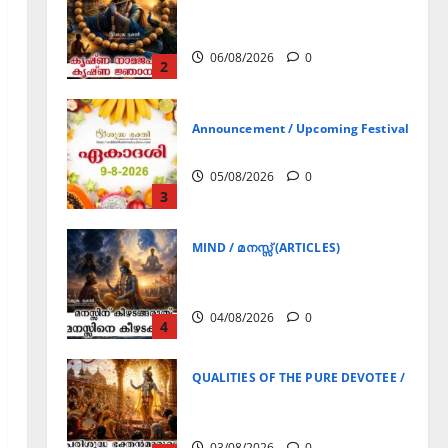
Announcement / Upcoming Festivals
ഏകാദശി
05/08/2026
0
3
MIND / മനസ്സ് (ARTICLES)
മനസ്സിന് കീഴടങ്ങരുത്;
മനസ്സിനെ കീഴടക്കുക!
04/08/2026
0
4
QUALITIES OF THE PURE DEVOTEE / ശുദ്ധ 
പരിശുദ്ധ ഭക്തൻമാരുടെ
ലക്ഷണങ്ങൾ
03/08/2026
0
5
Announcement / Upcoming Festivals
ജൂലൻ യാത്ര