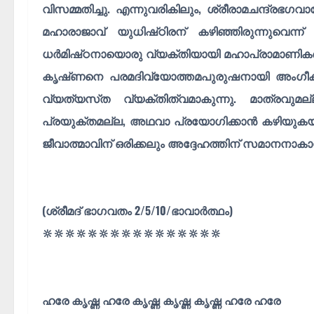
വിസമ്മതിച്ചു. എന്നുവരികിലും, ശ്രീരാമചന്ദ്
മഹാരാജാവ് യുധിഷ്‌ഠിരന് കഴിഞ്ഞിരുന്നുവെന്ന
ധർമിഷ്‌ഠനായൊരു വ്യക്തിയായി മഹാപ്രാമാണികർ ഗ
കൃഷ്‌ണനെ പരമദിവ്യോത്തമപുരുഷനായി അംഗീക
വ്യത്യസ്‌ത വ്യക്തിത്വമാകുന്നു. മാത്ര
പ്രയുക്തമല്ല, അഥവാ പ്രയോഗിക്കാൻ കഴിയുക
ജീവാത്മാവിന് ഒരിക്കലും അദ്ദേഹത്തിന് സമാനനാക
(ശ്രീമദ് ഭാഗവതം 2/5/10/ഭാവാർത്ഥം)
🔆🔆🔆🔆🔆🔆🔆🔆🔆🔆🔆🔆🔆🔆🔆🔆
ഹരേ കൃഷ്ണ ഹരേ കൃഷ്ണ കൃഷ്ണ കൃഷ്ണ ഹരേ ഹരേ