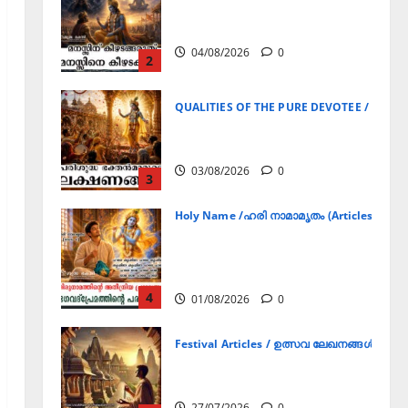
QUALITIES OF THE PURE DEVOTEE / ശുദ്ധ 
പരിശുദ്ധ ഭക്തൻമാരുടെ
ലക്ഷണങ്ങൾ
03/08/2026
0
3
Holy Name /ഹരി നാമാമൃതം (Articles)
ഭഗവദ്പ്രേമത്തിന്റെ
പരമാനന്ദം– ഹരി നാമാമൃതം
(ഭാഗം 6)
4
01/08/2026
0
Festival Articles / ഉത്സവ ലേഖനങ്ങൾ (FA)
ചാതുർമാസ്യ വ്രതത്തിന്റെ
അനുഷ്ഠാന മുറകൾ
27/07/2026
0
5
Announcement / Upcoming Festivals
ഏകാദശി