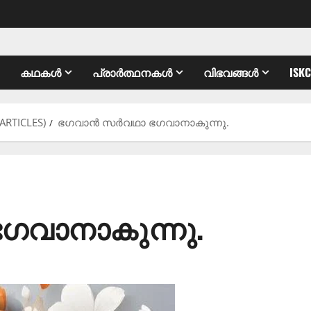
കഥകൾ
പ്രാർത്ഥനകൾ
വിഭവങ്ങൾ
ISK
ARTICLES)
ഭഗവാൻ സർവഥാ ഭഗവാനാകുന്നു.
വാനാകുന്നു.