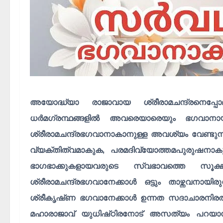
അയോദ്ധ്യാ രാജാവായ ശ്രീരാമചന്ദ്രനെപ്പോലുള്
ധർമഗ്രന്ഥങ്ങളിൽ അവരെയാരെയും ഭഗവാനായി പ്
ശ്രീരാമചന്ദ്രഭഗവാനാകാനുള്ള അവശ്യം വേണ്ടുന
വ്യക്തിത്വമാകുക, പരമദിവ്യോത്തമപുരുഷനാകു
ഭാഗഭാക്കുകളായവരുടെ സ്വഭാവത്തെ സൂക്ഷ്
ശ്രീരാമചന്ദ്രഭഗവാനേക്കാൾ ഒട്ടും താഴ്ന്നവനായ
ശ്രീകൃഷ്‌ണ ഭഗവാനേക്കാൾ ഉന്നത സദാചാരനിരതനാ
മഹാരാജാവ് യുധിഷ്‌ഠിരനോട് അസത്യം പറയാൻ 