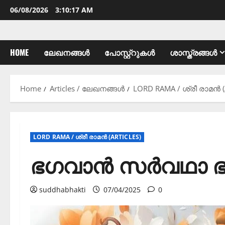
06/08/2026
3:10:18 AM
HOME
ലേഖനങ്ങൾ
പോസ്റ്റ്റുകൾ
ശാസ്ത്രങ്ങൾ
Home
Articles / ലേഖനങ്ങൾ
LORD RAMA / ശ്രീ രാമൻ (
LORD RAMA / ശ്രീ രാമൻ (ARTICLES)
ഭഗവാൻ സർവഥാ ഭഗ
suddhabhakti
07/04/2025
0