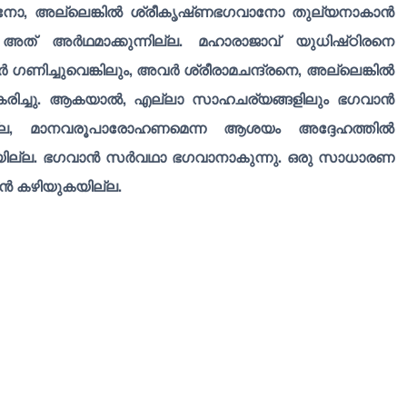
രഭഗവാനോ, അല്ലെങ്കിൽ ശ്രീകൃഷ്‌ണഭഗവാനോ തുല്യനാകാൻ
് അത് അർഥമാക്കുന്നില്ല. മഹാരാജാവ് യുധിഷ്‌ഠിരനെ
ണിച്ചുവെങ്കിലും, അവർ ശ്രീരാമചന്ദ്രനെ, അല്ലെങ്കിൽ
രിച്ചു. ആകയാൽ, എല്ലാ സാഹചര്യങ്ങളിലും ഭഗവാൻ
വുമല്ല, മാനവരൂപാരോഹണമെന്ന ആശയം അദ്ദേഹത്തിൽ
യില്ല. ഭഗവാൻ സർവഥാ ഭഗവാനാകുന്നു. ഒരു സാധാരണ
ാൻ കഴിയുകയില്ല.