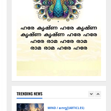
4
01/08/2026
0
Festival Articles / ഉത്സവ ലേഖനങ്ങൾ (FA)
ചാതുർമാസ്യ വ്രതത്തിന്റെ
അനുഷ്ഠാന മുറകൾ
27/07/2026
0
5
Announcement / Upcoming Festivals
ഏകാദശി
05/08/2026
0
1
MIND / മനസ്സ് (ARTICLES)
മനസ്സിന് കീഴടങ്ങരുത്;
മനസ്സിനെ കീഴടക്കുക!
TRENDING NEWS
04/08/2026
0
2