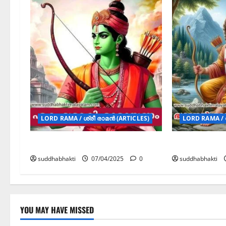
LORD RAMA / ശ്രീ രാമൻ (ARTICLES)
LORD RAMA / 
ഏക ശ്ലോകി രാമായണം
ഭഗവാൻ രാമച
suddhabhakti
07/04/2025
0
suddhabhakti
YOU MAY HAVE MISSED