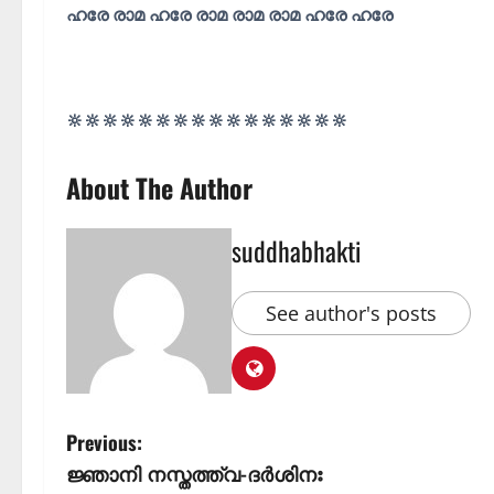
ഹരേ രാമ ഹരേ രാമ രാമ രാമ ഹരേ ഹരേ
🔆🔆🔆🔆🔆🔆🔆🔆🔆🔆🔆🔆🔆🔆🔆🔆
About The Author
suddhabhakti
See author's posts
Previous:
ജ്ഞാനി നസ്തത്ത്വ-ദർശിനഃ