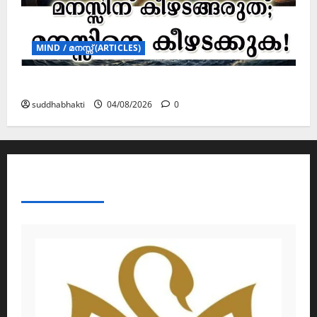
MIND / മനസ്സ് (ARTICLES)
മനസ്സിന് കീഴടങ്ങരുത്; മനസ്സിനെ കീഴടക്കുക!
suddhabhakti
04/08/2026
0
ABOUT AF THEMES