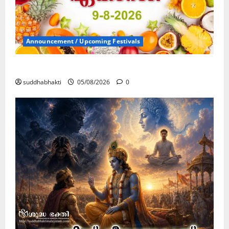
Announcement / Upcoming Festivals
ഏകാദശി
suddhabhakti
05/08/2026
0