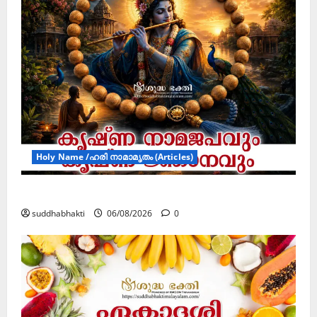
Holy Name /ഹരി നാമാമൃതം (Articles)
കൃഷ്ണ നാമജപവും കൃഷ്ണ ജ്ഞാനവും
suddhabhakti
06/08/2026
0