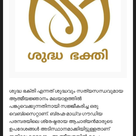
ശുദ്ധ ഭക്തി എന്നത് ശുദ്ധവും സത്യസന്ധവുമായ
ആത്മീയജ്ഞാനം മലയാളത്തിൽ
പങ്കുവെക്കുന്നതിനായി സജ്ജീകരിച്ച ഒരു
വെബ്സൈറ്റാണ്. ബ്രഹ്മ-മാധ്വ-ഗൗഡിയ
പരമ്പരയിലെ ശ്രേഷ്ഠരായ ആചാര്യൻമാരുടെ
ഉപദേശങ്ങൾ അടിസ്ഥാനമാക്കിയിട്ടുള്ളതാണ്