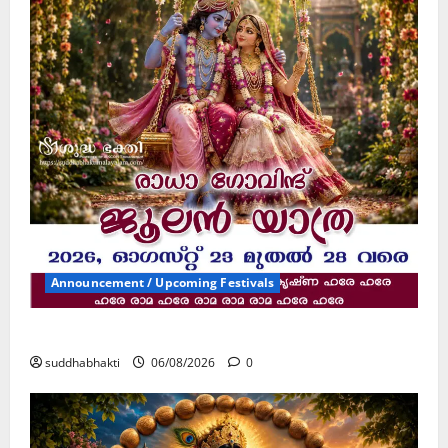
Announcement / Upcoming Festivals
ജൂലൻ യാത്ര
suddhabhakti
06/08/2026
0