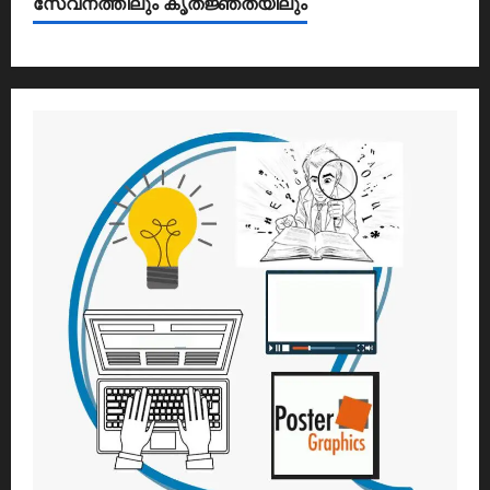
സേവനത്തിലും കൃതജ്ഞതയിലും