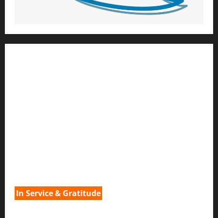
1) ആത്മീയ മാർഗ്ഗനിർദ്ദേശവും മേൽനോട്ടവും:
H.G. ജഗത് സാക്ഷി ദാസ്
Temple President
;- ഇസ്‌കോൺ,
തിരുവനന്തപുരം
2
) ഉള്ളടക്ക സമാഹരണവും ഗ്രാഫിക് ഡിസൈനും:
H.G.ഗുണവാൻ നിതായ് ദാസ്
3) വിവർത്തനവും പ്രൂഫ് റീഡിംഗും :
H.G.നവ കിഷോരി ദേവി ദാസി
In Service & Gratitude
1) Spiritual Guidance & Oversight