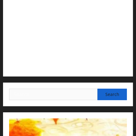
H G Jagat Sakshi Das
Temple President · ISKCON, Trivandrum
2) Content Compilation & Graphic Design:
H.G.Gunavannitai Dās
3) Translation & Proofreading:
H.G.Nava Kisori Devi Dasi