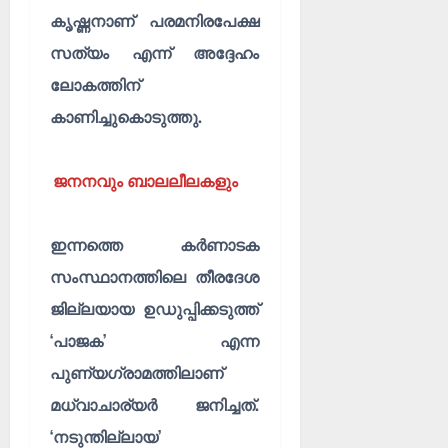
കൃഷ്ണനാണ് പരമനിരപേക്ഷ
സത്യം എന്ന് അദ്ദേഹം
ലോകത്തിന്
കാണിച്ചുകൊടുത്തു.
ജനനവും ബാലലീലകളും
ഇന്നത്തെ കർണാടക
സംസ്ഥാനത്തിലെ തീരദേശ
ജില്ലയായ ഉഡുപ്പിക്കടുത്ത്
‘പാജക’ എന്ന
പുണ്യഗ്രാമത്തിലാണ്
മധ്വാചാര്യർ ജനിച്ചത്.
‘നടുന്തില്ലായ’