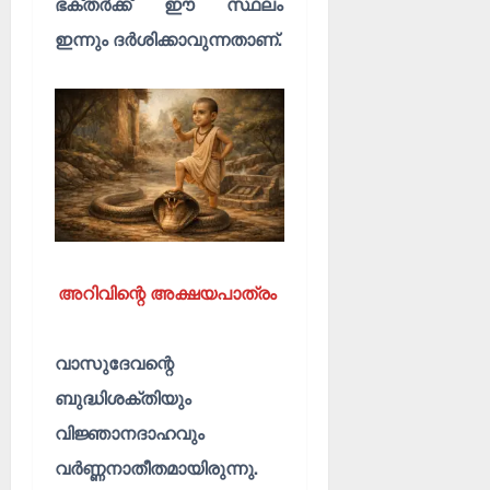
ഭക്തർക്ക് ഈ സ്ഥലം
ഇന്നും ദർശിക്കാവുന്നതാണ്.
അറിവിന്റെ അക്ഷയപാത്രം
വാസുദേവന്റെ
ബുദ്ധിശക്തിയും
വിജ്ഞാനദാഹവും
വർണ്ണനാതീതമായിരുന്നു.