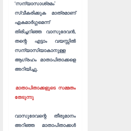
‘സന്യാസാശ്രമം’
സ്വീകരിക്കുക മാത്രമാണ്
ഏകമാർഗ്ഗമെന്ന്
തിരിച്ചറിഞ്ഞ വാസുദേവൻ,
തന്റെ എട്ടാം വയസ്സിൽ
സന്യാസിയാകാനുള്ള
ആഗ്രഹം മാതാപിതാക്കളെ
അറിയിച്ചു.
മാതാപിതാക്കളുടെ സമ്മതം
തേടുന്നു
വാസുദേവന്റെ തീരുമാനം
അറിഞ്ഞ മാതാപിതാക്കൾ