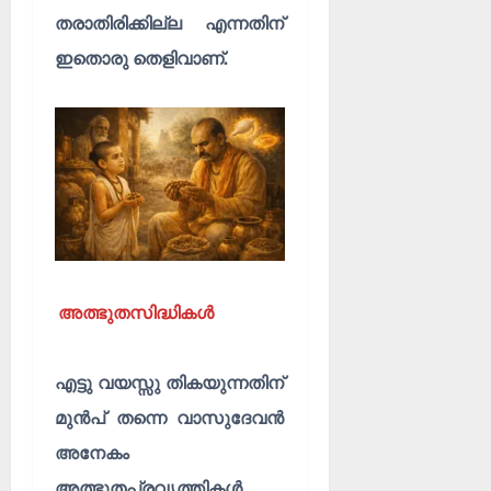
തരാതിരിക്കില്ല എന്നതിന്
ഇതൊരു തെളിവാണ്.
അത്ഭുതസിദ്ധികൾ
എട്ടു വയസ്സു തികയുന്നതിന്
മുൻപ് തന്നെ വാസുദേവൻ
അനേകം
അത്ഭുതപ്രവൃത്തികൾ