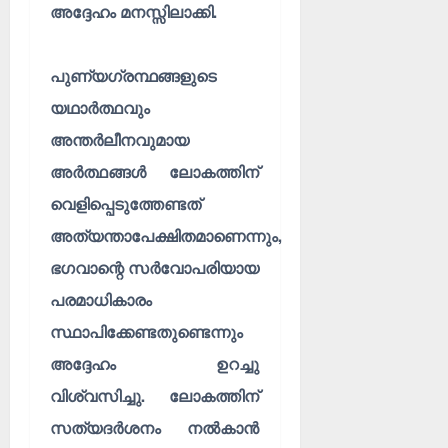
അദ്ദേഹം മനസ്സിലാക്കി.
പുണ്യഗ്രന്ഥങ്ങളുടെ
യഥാർത്ഥവും
അന്തർലീനവുമായ
അർത്ഥങ്ങൾ ലോകത്തിന്
വെളിപ്പെടുത്തേണ്ടത്
അത്യന്താപേക്ഷിതമാണെന്നും,
ഭഗവാന്റെ സർവോപരിയായ
പരമാധികാരം
സ്ഥാപിക്കേണ്ടതുണ്ടെന്നും
അദ്ദേഹം ഉറച്ചു
വിശ്വസിച്ചു. ലോകത്തിന്
സത്യദർശനം നൽകാൻ