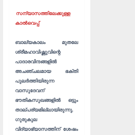
സന്യാസത്തിലേക്കുള്ള
കാൽവെപ്പ്
ബാല്യകാലം മുതലേ
ശ്രീമഹാവിഷ്ണുവിന്റെ
പാദാരവിന്ദങ്ങളിൽ
അചഞ്ചലമായ ഭക്തി
പുലർത്തിയിരുന്ന
വാസുദേവന്
ഭൗതികസുഖങ്ങളിൽ ഒട്ടും
താല്പര്യമില്ലായിരുന്നു.
ഗുരുകുല
വിദ്യാഭ്യാസത്തിന് ശേഷം