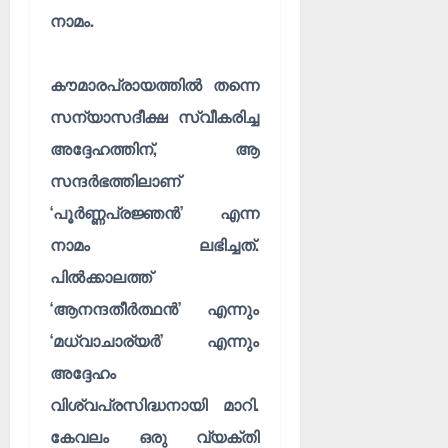
നാമം.
കൗമാരപ്രായത്തിൽ തന്നെ
സന്യാസദീക്ഷ സ്വീകരിച്ച
അദ്ദേഹത്തിന്, ആ
സന്ദർഭത്തിലാണ്
‘പൂർണ്ണപ്രജ്ഞൻ’
എന്ന
നാമം ലഭിച്ചത്.
പിൽക്കാലത്ത്
‘ആനന്ദതീർത്ഥൻ’
എന്നും
‘മധ്വാചാര്യർ’
എന്നും
അദ്ദേഹം
വിശ്വപ്രസിദ്ധനായി മാറി.
കേവലം ഒരു വ്യക്തി