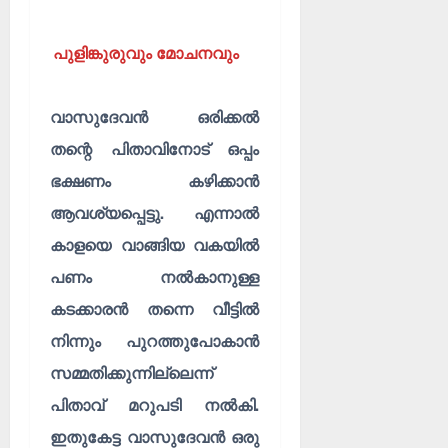
പുളിങ്കുരുവും മോചനവും
വാസുദേവൻ ഒരിക്കൽ
തന്റെ പിതാവിനോട് ഒപ്പം
ഭക്ഷണം കഴിക്കാൻ
ആവശ്യപ്പെട്ടു. എന്നാൽ
കാളയെ വാങ്ങിയ വകയിൽ
പണം നൽകാനുള്ള
കടക്കാരൻ തന്നെ വീട്ടിൽ
നിന്നും പുറത്തുപോകാൻ
സമ്മതിക്കുന്നില്ലെന്ന്
പിതാവ് മറുപടി നൽകി.
ഇതുകേട്ട വാസുദേവൻ ഒരു