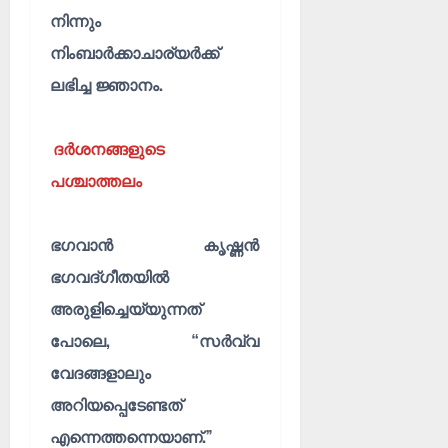
നിന്നും
നിംബാർക്കാചാര്യർക്ക്
ലഭിച്ച ജ്ഞാനം.
ദർശനങ്ങളുടെ
പശ്ചാത്തലം
ഭഗവാൻ കൃഷ്ണൻ
ഭഗവദ്ഗീതയിൽ
അരുളിച്ചെയ്യുന്നത്
പോലെ, “സർവ്വ
വേദങ്ങളാലും
അറിയപ്പെടേണ്ടത്
എന്നെത്തന്നെയാണ്.”