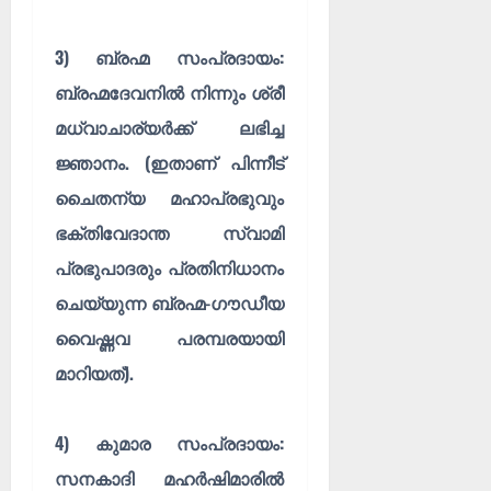
3)
ബ്രഹ്മ സംപ്രദായം:
ബ്രഹ്മദേവനിൽ നിന്നും
ശ്രീ
മധ്വാചാര്യർക്ക്
ലഭിച്ച
ജ്ഞാനം. (ഇതാണ് പിന്നീട്
ചൈതന്യ മഹാപ്രഭുവും
ഭക്തിവേദാന്ത സ്വാമി
പ്രഭുപാദരും പ്രതിനിധാനം
ചെയ്യുന്ന ബ്രഹ്മ-ഗൗഡീയ
വൈഷ്ണവ പരമ്പരയായി
മാറിയത്).
4)
കുമാര സംപ്രദായം:
സനകാദി മഹർഷിമാരിൽ