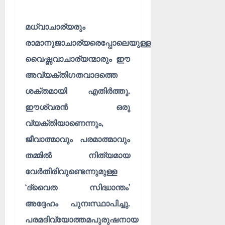
മധ്വാചാര്യരും
രാമാനുജാചാര്യരെപ്പോലെയുള്ള
വൈഷ്ണവാചാര്യന്മാരും ഈ
അവ്യക്തിഗതവാദത്തെ
ശക്തമായി എതിർത്തു.
ഈശ്വരൻ ഒരു
വ്യക്തിയാണെന്നും,
ജീവാത്മാവും പരമാത്മാവും
തമ്മിൽ നിത്യമായ
വേർതിരിവുണ്ടെന്നുമുള്ള
‘ദ്വൈത സിദ്ധാന്തം’
അദ്ദേഹം പുനഃസ്ഥാപിച്ചു.
പരമദിവ്യോത്തമപുരുഷനായ