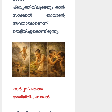
പ്രവൃത്തിയിലൂടെയും താൻ
സാക്ഷാൽ ഭഗവാന്റെ
അവതാരമാണെന്ന്
തെളിയിച്ചുകൊണ്ടിരുന്നു.
സർപ്പവിഷത്തെ
അതിജീവിച്ച ബാലൻ