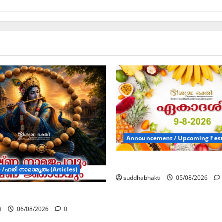
Announcement / Upcoming Fest
ഏകാദശി
/ഹരി നാമാമൃതം (Articles)
suddhabhakti
05/08/2026
മജപവും കൃഷ്ണ ജ്ഞാനവും
i
06/08/2026
0