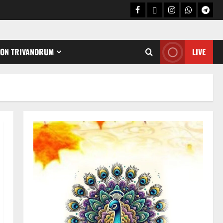
CON TRIVANDRUM
LIVE
Holy Name /ഹരി നാമാമൃതം (Articles)
കൃഷ്ണ നാമജപവും കൃഷ്ണ
ജ്ഞാനവും
06/08/2026
0
2
Announcement / Upcoming Festivals
ഏകാദശി
05/08/2026
0
3
MIND / മനസ്സ് (ARTICLES)
മനസ്സിന് കീഴടങ്ങരുത്;