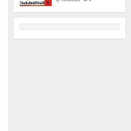
ജൂലൻ യാത്ര
06/08/2026
0
1
Holy Name /ഹരി നാമാമൃതം (Articles)
കൃഷ്ണ നാമജപവും കൃഷ്ണ
ജ്ഞാനവും
06/08/2026
0
2
Announcement / Upcoming Festivals
ഏകാദശി
05/08/2026
0
3
MIND / മനസ്സ് (ARTICLES)
മനസ്സിന് കീഴടങ്ങരുത്;
മനസ്സിനെ കീഴടക്കുക!
04/08/2026
0