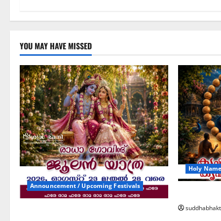
YOU MAY HAVE MISSED
Holy Name 
Announcement / Upcoming Festivals
കൃഷ്ണ നാ
suddhabhakt
ജൂലൻ യാത്ര