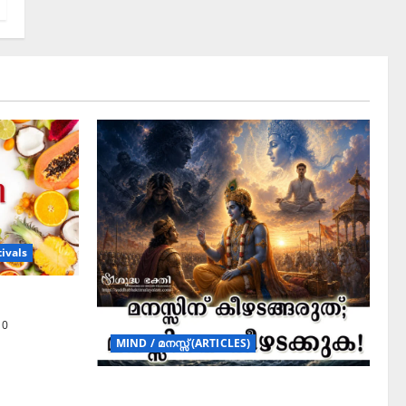
ivals
0
MIND / മനസ്സ് (ARTICLES)
മനസ്സിന് കീഴടങ്ങരുത്; മനസ്സിനെ