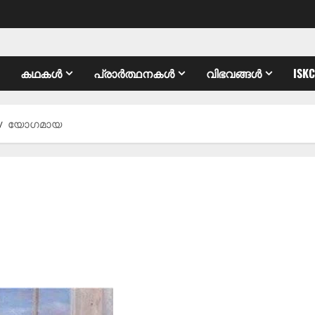
കഥകൾ
പ്രാർത്ഥനകൾ
വിഭവങ്ങൾ
ISK
യോഗമായ