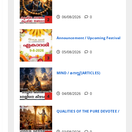
Announcement / Upcoming Festivals
ഏകാദശി
05/08/2026
0
3
MIND / മനസ്സ് (ARTICLES)
മനസ്സിന് കീഴടങ്ങരുത്;
മനസ്സിനെ കീഴടക്കുക!
04/08/2026
0
4
QUALITIES OF THE PURE DEVOTEE / ശുദ്ധ 
പരിശുദ്ധ ഭക്തൻമാരുടെ
ലക്ഷണങ്ങൾ
03/08/2026
0
5
Announcement / Upcoming Festivals