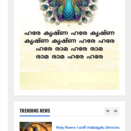
QUALITIES OF THE PURE DEVOTEE / ശുദ്ധ 
പരിശുദ്ധ ഭക്തൻമാരുടെ
ലക്ഷണങ്ങൾ
03/08/2026
0
5
Announcement / Upcoming Festivals
ജൂലൻ യാത്ര
06/08/2026
0
1
Holy Name /ഹരി നാമാമൃതം (Articles)
കൃഷ്ണ നാമജപവും കൃഷ്ണ
ജ്ഞാനവും
TRENDING NEWS
06/08/2026
0
2
Announcement / Upcoming Festivals