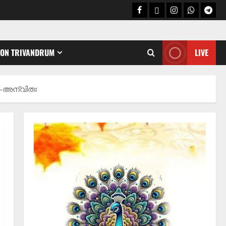
CON TRIVANDRUM
LIVE
Holy Name /ഹരി നാമാമൃതം (Articles)
കൃഷ്ണ നാമജപവും കൃഷ്ണ
ജ്ഞാനവും
06/08/2026
0
അന്വിതഃ
2
Announcement / Upcoming Festivals
ഏകാദശി
05/08/2026
0
3
MIND / മനസ്സ് (ARTICLES)
മനസ്സിന് കീഴടങ്ങരുത്;
മനസ്സിനെ കീഴടക്കുക!
04/08/2026
0
4