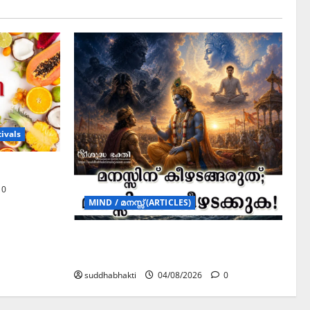
ivals
0
MIND / മനസ്സ് (ARTICLES)
മനസ്സിന് കീഴടങ്ങരുത്; മനസ്സിനെ
കീഴടക്കുക!
suddhabhakti
04/08/2026
0