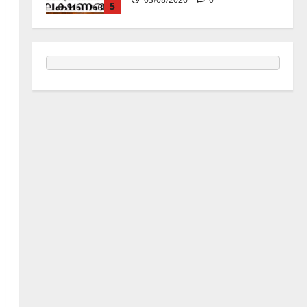
1
Holy Name /ഹരി നാമാമൃതം (Articles)
കൃഷ്ണ നാമജപവും കൃഷ്ണ
ജ്ഞാനവും
06/08/2026
0
2
Announcement / Upcoming Festivals
ഏകാദശി
05/08/2026
0
3
MIND / മനസ്സ് (ARTICLES)
മനസ്സിന് കീഴടങ്ങരുത്;
മനസ്സിനെ കീഴടക്കുക!
04/08/2026
0
4