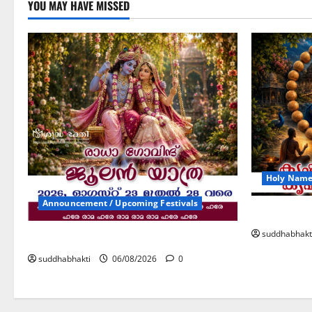
YOU MAY HAVE MISSED
Holy Name 
Announcement / Upcoming Festivals
കൃഷ്ണ നാ
suddhabhakt
ജൂലൻ യാത്ര
suddhabhakti
06/08/2026
0