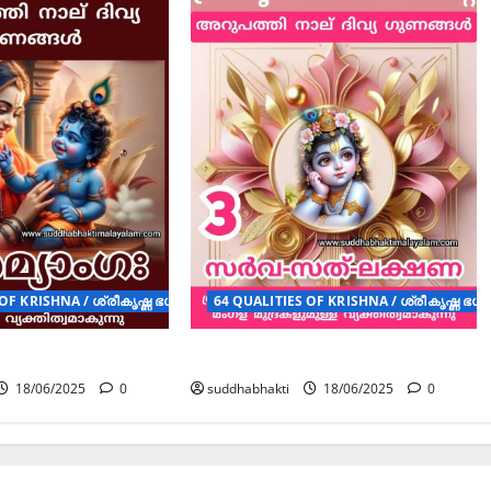
ുണങ്ങൾ (POSTERS)
OF KRISHNA / ശ്രീകൃഷ്ണ ഭഗവാന്റെ 64 ദിവ്യ ഗുണങ്ങൾ (POSTERS)
64 QUALITIES OF KRISHNA / ശ്രീകൃഷ്ണ ഭഗ
ഃ
സർവ-സത്-ലക്ഷണ
18/06/2025
0
suddhabhakti
18/06/2025
0