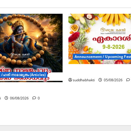
Announcement / Upcoming Fest
ഏകാദശി
/ഹരി നാമാമൃതം (Articles)
suddhabhakti
05/08/2026
മജപവും കൃഷ്ണ ജ്ഞാനവും
i
06/08/2026
0