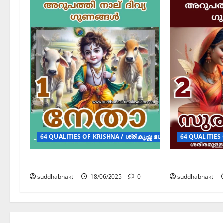
64 QUALITIES OF KRISHNA / ശ്രീകൃഷ്ണ ഭഗവാന്റെ 64 ദിവ്യ ഗ
64 QUALITIES 
നേതാ
സുരമ്യാംഗ
suddhabhakti
18/06/2025
0
suddhabhakti