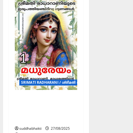
SRIMATI RADHARANI / ശ്രീമതി രാധാറാണി (POSTERS)
ശ്രീമതി
രാധാറാണിയുടെ
ഇരുപത്തഞ്ച് ദിവ്യ
ഗുണങ്ങൾ
suddhabhakti
27/08/2025