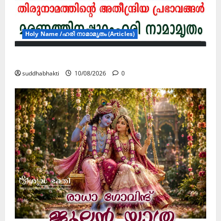
Holy Name /ഹരി നാമാമൃതം (Articles)
മരണത്തിനപ്പുറംഹരി നാമാമൃതം (ഭാഗം 7)
suddhabhakti
10/08/2026
0