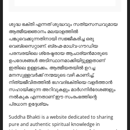
ശുദ്ധ ഭക്തി എന്നത് ശുദ്ധവും സത്യസന്ധവുമായ
ആത്മീയജ്ഞാനം മലയാളത്തിൽ
പങ്കുവെക്കുന്നതിനായി സജ്ജീകരിച്ച ഒരു
വെബ്സൈറ്റാണ്. ബ്രഹ്മ-മാധ്വ-ഗൗഡിയ
പരമ്പരയിലെ ശ്രേഷ്ഠരായ ആചാര്യൻമാരുടെ
ഉപദേശങ്ങൾ അടിസ്ഥാനമാക്കിയിട്ടുള്ളതാണ്
ഇതിലെ ഉള്ളടക്കം. ആത്മീയതയിൽ ഉറച്ച
മനസുള്ളവർക്ക് നന്മയുടെ വഴി കാണിച്ച്,
നിത്യജീവിതത്തിൽ ഭഗവദ്ഭക്തിയെ വളർത്താൻ
സഹായിക്കുന്ന അറിവുകളും മാർഗനിർദേശങ്ങളും
നൽകുക എന്നതാണ് ഈ സംരംഭത്തിന്റെ
പ്രധാന ഉദ്ദേശ്യം
Suddha Bhakti is a website dedicated to sharing
pure and authentic spiritual knowledge in