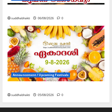
കൃഷ്ണ നാമജപവും കൃഷ്ണ ജ്ഞാനവും
suddhabhakti
06/08/2026
0
Announcement / Upcoming Festivals
ഏകാദശി
suddhabhakti
05/08/2026
0