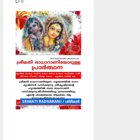
0
SRIMATI RADHARANI / ശ്രീമതി രാധാറാണി (POSTERS)
ശ്രീമതി
രാധാറാണിയോടുള്ള
പ്രാർത്ഥന