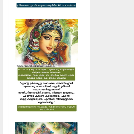
ക
!
04/08/202
0