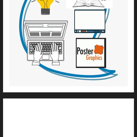
1) ആത്മീയ മാർഗ്ഗനിർദ്ദേശവും മേൽനോട്ടവും:
H.G. ജഗത് സാക്ഷി ദാസ്
Temple President
;- ഇസ്‌കോൺ,
തിരുവനന്തപുരം