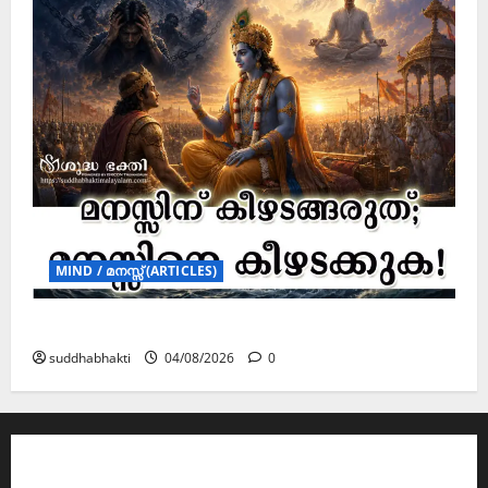
MIND / മനസ്സ് (ARTICLES)
മനസ്സിന് കീഴടങ്ങരുത്; മനസ്സിനെ കീഴടക്കുക!
suddhabhakti
04/08/2026
0