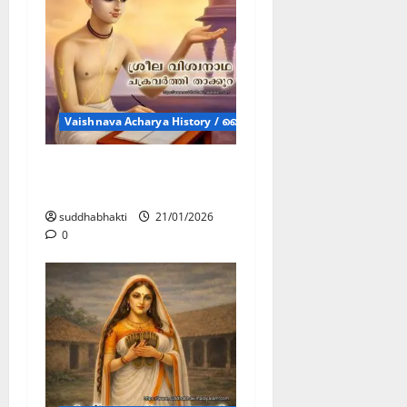
Vaishnava Acharya History / വൈഷ്ണവാചാര്യന്മാരുടെ ചരിത്രം
വിശ്വനാഥ ചക്രവർത്തി
താക്കൂർ
suddhabhakti
21/01/2026
0