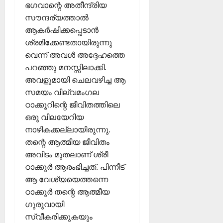
ണ
ഭഗവാന്റെ അതീന്ദ്രിയ
ക്കു
ങ്ങ
ക
സൗന്ദര്യത്താൽ
ൾ
!
ആകർഷിക്കപ്പെടാൻ
ശ്രമിക്കേണ്ടതായിരുന്നു
03/08/202
04/08/202
വെന്ന് അവൾ അദ്ദേഹത്തെ
പറഞ്ഞു മനസ്സിലാക്കി.
0
0
അവളുമായി ചെലവഴിച്ച ആ
സമയം വില്വമംഗല
ഠാക്കൂറിന്റെ ജീവിതത്തിലെ
ഒരു വിലയേറിയ
നാഴികക്കല്ലായിരുന്നു.
തന്റെ ആത്മീയ ജീവിതം
അവിടം മുതലാണ് ശ്രീ
ഠാക്കൂർ ആരംഭിച്ചത്. പിന്നീട്
ആ വേശ്യയെത്തന്നെ
ഠാക്കൂർ തന്റെ ആത്മീയ
ഗുരുവായി
സ്വീകരിക്കുകയും