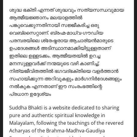
ശുദ്ധ ഭക്തി എന്നത് ശുദ്ധവും സത്യസന്ധവുമായ
ആത്മീയജ്ഞാനം മലയാളത്തിൽ
പങ്കുവെക്കുന്നതിനായി സജ്ജീകരിച്ച ഒരു
വെബ്സൈറ്റാണ്. ബ്രഹ്മ-മാധ്വ-ഗൗഡിയ
പരമ്പരയിലെ ശ്രേഷ്ഠരായ ആചാര്യൻമാരുടെ
ഉപദേശങ്ങൾ അടിസ്ഥാനമാക്കിയിട്ടുള്ളതാണ്
ഇതിലെ ഉള്ളടക്കം. ആത്മീയതയിൽ ഉറച്ച
മനസുള്ളവർക്ക് നന്മയുടെ വഴി കാണിച്ച്,
നിത്യജീവിതത്തിൽ ഭഗവദ്ഭക്തിയെ വളർത്താൻ
സഹായിക്കുന്ന അറിവുകളും മാർഗനിർദേശങ്ങളും
നൽകുക എന്നതാണ് ഈ സംരംഭത്തിന്റെ
പ്രധാന ഉദ്ദേശ്യം
Suddha Bhakti is a website dedicated to sharing
pure and authentic spiritual knowledge in
Malayalam, following the teachings of the revered
Acharyas of the Brahma-Madhva-Gaudiya