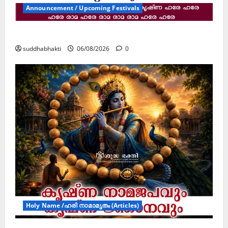
Announcement / Upcoming Festivals
ജൂലൻ യാത്ര
suddhabhakti
06/08/2026
0
Holy Name /ഹരി നാമാമൃതം (Articles)