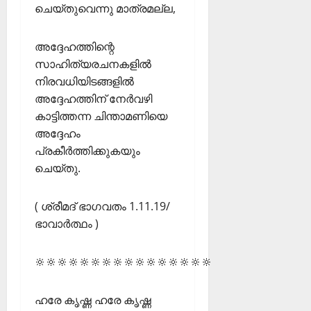
ചെയ്തുവെന്നു മാത്രമല്ല,
അദ്ദേഹത്തിന്റെ
സാഹിത്യരചനകളിൽ
നിരവധിയിടങ്ങളിൽ
അദ്ദേഹത്തിന് നേർവഴി
കാട്ടിത്തന്ന ചിന്താമണിയെ
അദ്ദേഹം
പ്രകീർത്തിക്കുകയും
ചെയ്തു.
( ശ്രീമദ് ഭാഗവതം 1.11.19/
ഭാവാർത്ഥം )
🔆🔆🔆🔆🔆🔆🔆🔆🔆🔆🔆🔆🔆🔆🔆🔆
ഹരേ കൃഷ്ണ ഹരേ കൃഷ്ണ