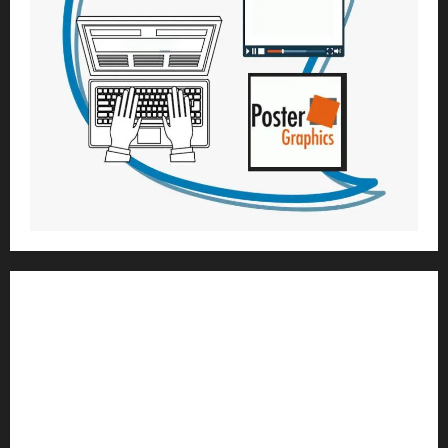
1) ആത്മീയ മാർഗ്ഗനിർദ്ദേശവും മേൽനോട്ടവും:
H.G. ജഗത് സാക്ഷി ദാസ്
Temple President
;- ഇസ്‌കോൺ,
തിരുവനന്തപുരം
2
) ഉള്ളടക്ക സമാഹരണവും ഗ്രാഫിക് ഡിസൈനും: