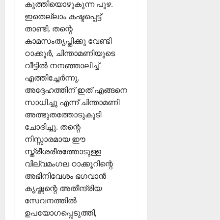
ശി
ജ്ഞാ
3
കുത്തിയൊഴുകുന്ന പുഴ.
ന
ഇതെല്ലാം കഷ്ടപ്പെട്ട്
MIND / മനസ
വും
05/08/202
താണ്ടി, തന്റെ
മ
കാമസംതൃപ്തിക്കു വേണ്ടി
0
ന
06/08/202
സ്സി
ഠാക്കൂർ, ചിന്താമണിയുടെ
ന്
0
വീട്ടിൽ നനഞ്ഞാലിച്ച്
4
കീ
എത്തിച്ചേർന്നു.
ഴ
QUALITIES
അദ്ദേഹത്തിന് ഇത് എങ്ങനെ
പ
ട
സാധിച്ചു എന്ന് ചിന്താമണി
രി
ങ്ങ
അത്ഭുതത്തോടുകൂടി
ശു
രു
ചോദിച്ചു. തന്റെ
ദ്ധ
ത്
5
ഭ
നിസ്സാരമായ ഈ
;
ക്ത
മ
സ്ത്രീശരീരത്തോടുള്ള
ൻ
ന
വില്വമംഗല ഠാക്കൂറിന്റെ
മാ
സ്സി
അഭിനിവേശം ഭഗവാൻ
രു
നെ
കൃഷ്ണന്റെ അതീന്ദ്രിയ
ടെ
കീ
സേവനത്തിൽ
ല
ഴ
ഉപയോഗപ്പെടുത്തി,
ക്ഷ
ട