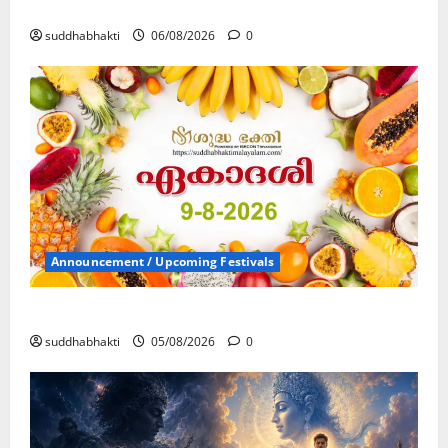
കൃഷ്ണ നാമജപവും കൃഷ്ണ ജ്ഞാനവും
suddhabhakti
06/08/2026
0
Announcement / Upcoming Festivals
ഏകാദശി
suddhabhakti
05/08/2026
0