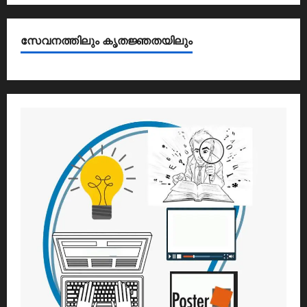
സേവനത്തിലും കൃതജ്ഞതയിലും