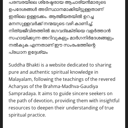
പരമ്പരയിലെ ശ്രേഷ്ഠരായ ആചാര്യൻമാരുടെ
ഉപദേശങ്ങൾ അടിസ്ഥാനമാക്കിയിട്ടുള്ളതാണ്
ഇതിലെ ഉള്ളടക്കം. ആത്മീയതയിൽ ഉറച്ച
മനസുള്ളവർക്ക് നന്മയുടെ വഴി കാണിച്ച്,
നിത്യജീവിതത്തിൽ ഭഗവദ്ഭക്തിയെ വളർത്താൻ
സഹായിക്കുന്ന അറിവുകളും മാർഗനിർദേശങ്ങളും
നൽകുക എന്നതാണ് ഈ സംരംഭത്തിന്റെ
പ്രധാന ഉദ്ദേശ്യം
Suddha Bhakti is a website dedicated to sharing
pure and authentic spiritual knowledge in
Malayalam, following the teachings of the revered
Acharyas of the Brahma-Madhva-Gaudiya
Sampradaya. It aims to guide sincere seekers on
the path of devotion, providing them with insightful
resources to deepen their understanding of true
spiritual practice.