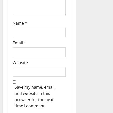
ങ്ങ
ക
ൾ
!
03/08/202
04/08/202
Name
*
0
0
Email
*
Website
Save my name, email,
and website in this
browser for the next
time I comment.