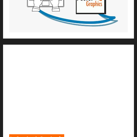
1) ആത്മീയ മാർഗ്ഗനിർദ്ദേശവും മേൽനോട്ടവും:
H.G. ജഗത് സാക്ഷി ദാസ്
Temple President
;- ഇസ്‌കോൺ,
തിരുവനന്തപുരം
2
) ഉള്ളടക്ക സമാഹരണവും ഗ്രാഫിക് ഡിസൈനും:
H.G.ഗുണവാൻ നിതായ് ദാസ്
3) വിവർത്തനവും പ്രൂഫ് റീഡിംഗും :
H.G.നവ കിഷോരി ദേവി ദാസി