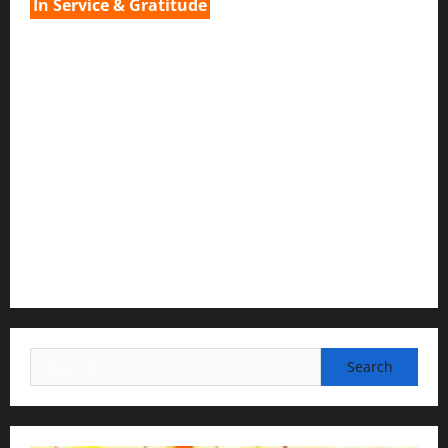
In Service & Gratitude
1) Spiritual Guidance & Oversight
H G Jagat Sakshi Das
Temple President · ISKCON, Trivandrum
2) Content Compilation & Graphic Design:
H.G.Gunavannitai Dās
3) Translation & Proofreading:
H.G.Nava Kisori Devi Dasi