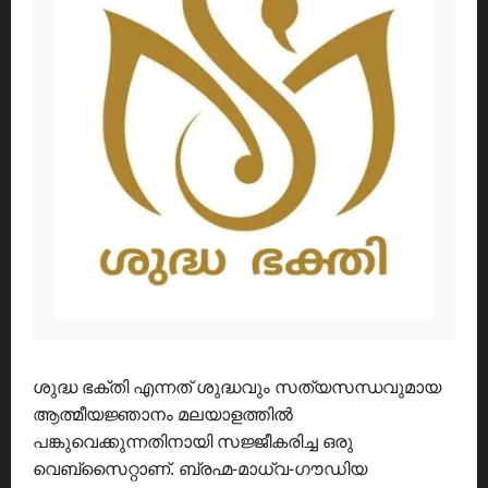
ശുദ്ധ ഭക്തി എന്നത് ശുദ്ധവും സത്യസന്ധവുമായ
ആത്മീയജ്ഞാനം മലയാളത്തിൽ
പങ്കുവെക്കുന്നതിനായി സജ്ജീകരിച്ച ഒരു
വെബ്സൈറ്റാണ്. ബ്രഹ്മ-മാധ്വ-ഗൗഡിയ