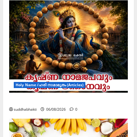
Holy Name /ഹരി നാമാമൃതം (Articles)
കൃഷ്ണ നാമജപവും കൃഷ്ണ ജ്ഞാനവും
suddhabhakti
06/08/2026
0