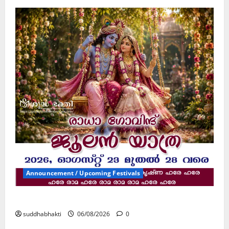
Announcement / Upcoming Festivals
ജൂലൻ യാത്ര
suddhabhakti
06/08/2026
0