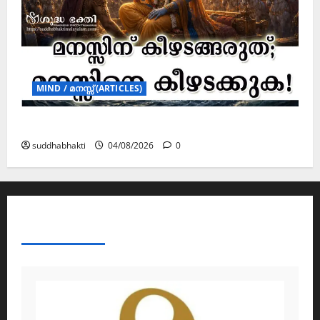
MIND / മനസ്സ് (ARTICLES)
മനസ്സിന് കീഴടങ്ങരുത്; മനസ്സിനെ കീഴടക്കുക!
suddhabhakti
04/08/2026
0
ABOUT AF THEMES