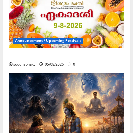
Announcement / Upcoming Festivals
ഏകാദശി
suddhabhakti
05/08/2026
0