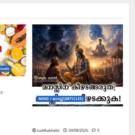
ivals
0
MIND / മനസ്സ് (ARTICLES)
മനസ്സിന് കീഴടങ്ങരുത്; മനസ്സിനെ
കീഴടക്കുക!
suddhabhakti
04/08/2026
0