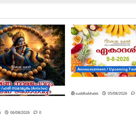
Announcement / Upcoming Fest
ഏകാദശി
/ഹരി നാമാമൃതം (Articles)
suddhabhakti
05/08/2026
മജപവും കൃഷ്ണ ജ്ഞാനവും
i
06/08/2026
0