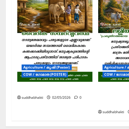
Agriculture / കൃഷി (Poster)
Agriculture / 
COW / ഗോമാത (POSTER)
COW / ഗോമാത
വൈദിക സമ്പദ്‌വ്യവസ്ഥ
ലളിത ജീവിത
പ്രകൃതിദത്
suddhabhakti
02/05/2026
0
സുരക്ഷിതത്
suddhabhakti