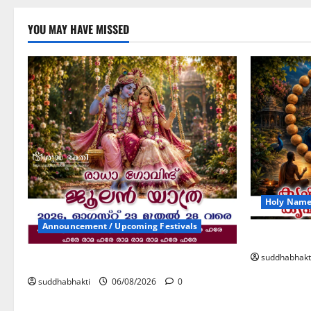
YOU MAY HAVE MISSED
Holy Name 
Announcement / Upcoming Festivals
കൃഷ്ണ നാ
suddhabhakt
ജൂലൻ യാത്ര
suddhabhakti
06/08/2026
0