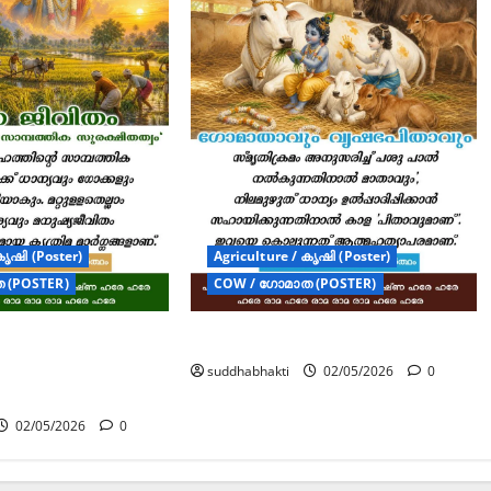
കൃഷി (Poster)
Agriculture / കൃഷി (Poster)
 (POSTER)
COW / ഗോമാത (POSTER)
ം :
ഗോമാതാവും വൃഷഭപിതാവും
തമായ സാമ്പത്തിക
suddhabhakti
02/05/2026
0
വം”
02/05/2026
0