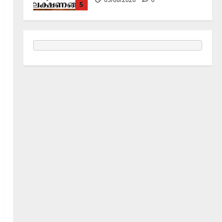
1
Holy Name /ഹരി നാമാമൃതം (Articles)
കൃഷ്ണ നാമജപവും കൃഷ്ണ
ജ്ഞാനവും
06/08/2026
0
2
Announcement / Upcoming Festivals
ഏകാദശി
05/08/2026
0
3
MIND / മനസ്സ് (ARTICLES)
മനസ്സിന് കീഴടങ്ങരുത്;
മനസ്സിനെ കീഴടക്കുക!
04/08/2026
0
4