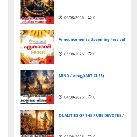
ഏകാദശി
05/08/2026
0
3
MIND / മനസ്സ് (ARTICLES)
മനസ്സിന് കീഴടങ്ങരുത്;
മനസ്സിനെ കീഴടക്കുക!
04/08/2026
0
4
QUALITIES OF THE PURE DEVOTEE / ശുദ്ധ 
പരിശുദ്ധ ഭക്തൻമാരുടെ
ലക്ഷണങ്ങൾ
03/08/2026
0
5
Announcement / Upcoming Festivals
ജൂലൻ യാത്ര
06/08/2026
0