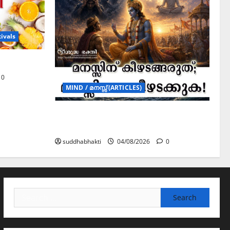
ivals
0
MIND / മനസ്സ് (ARTICLES)
മനസ്സിന് കീഴടങ്ങരുത്; മനസ്സിനെ
കീഴടക്കുക!
suddhabhakti
04/08/2026
0