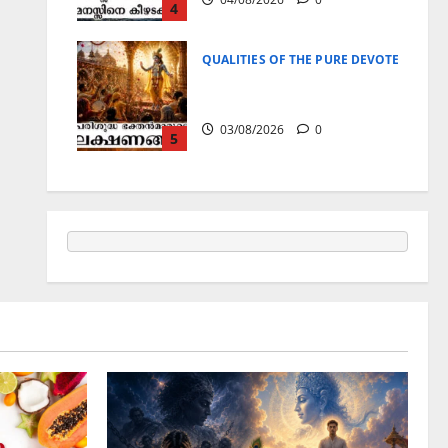
4
QUALITIES OF THE PURE DEVOTEE / ശുദ്ധ
പരിശുദ്ധ ഭക്തൻമാരുടെ
ലക്ഷണങ്ങൾ
03/08/2026
0
5