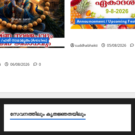
Announcement / Upcoming Fest
ഏകാദശി
/ഹരി നാമാമൃതം (Articles)
suddhabhakti
05/08/2026
മജപവും കൃഷ്ണ ജ്ഞാനവും
i
06/08/2026
0
സേവനത്തിലും കൃതജ്ഞതയിലും