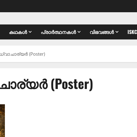
കഥകൾ
പ്രാർത്ഥനകൾ
വിഭവങ്ങൾ
ISK
ധ്വാചാര്യർ (Poster)
ചാര്യർ (Poster)