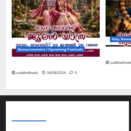
Holy Name 
Announcement / Upcoming Festivals
കൃഷ്ണ നാ
suddhabhakt
ജൂലൻ യാത്ര
suddhabhakti
06/08/2026
0
ABOUT AF THEMES