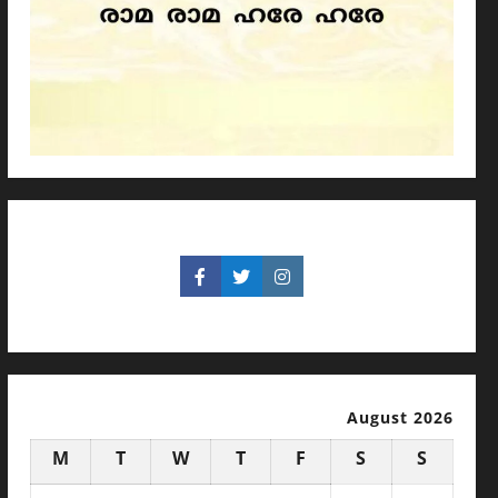
August 2026
M
T
W
T
F
S
S