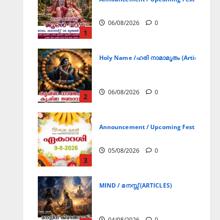
ജൂലൻ യാത്ര
06/08/2026
0
1
Holy Name /ഹരി നാമാമൃതം (Articles)
കൃഷ്ണ നാമജപവും കൃഷ്ണ
ജ്ഞാനവും
06/08/2026
0
2
Announcement / Upcoming Festivals
ഏകാദശി
05/08/2026
0
3
MIND / മനസ്സ് (ARTICLES)
മനസ്സിന് കീഴടങ്ങരുത്;
മനസ്സിനെ കീഴടക്കുക!
04/08/2026
0