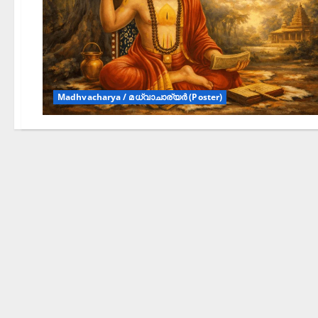
Madhvacharya / മധ്വാചാര്യർ (Poster)