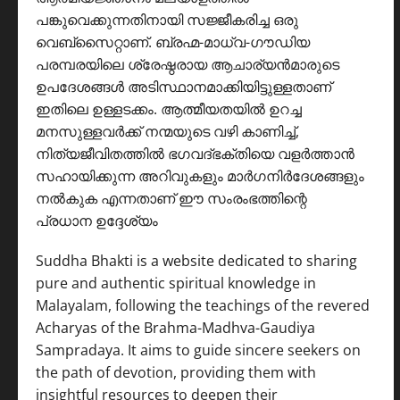
പങ്കുവെക്കുന്നതിനായി സജ്ജീകരിച്ച ഒരു
വെബ്സൈറ്റാണ്. ബ്രഹ്മ-മാധ്വ-ഗൗഡിയ
പരമ്പരയിലെ ശ്രേഷ്ഠരായ ആചാര്യൻമാരുടെ
ഉപദേശങ്ങൾ അടിസ്ഥാനമാക്കിയിട്ടുള്ളതാണ്
ഇതിലെ ഉള്ളടക്കം. ആത്മീയതയിൽ ഉറച്ച
മനസുള്ളവർക്ക് നന്മയുടെ വഴി കാണിച്ച്,
നിത്യജീവിതത്തിൽ ഭഗവദ്ഭക്തിയെ വളർത്താൻ
സഹായിക്കുന്ന അറിവുകളും മാർഗനിർദേശങ്ങളും
നൽകുക എന്നതാണ് ഈ സംരംഭത്തിന്റെ
പ്രധാന ഉദ്ദേശ്യം
Suddha Bhakti is a website dedicated to sharing
pure and authentic spiritual knowledge in
Malayalam, following the teachings of the revered
Acharyas of the Brahma-Madhva-Gaudiya
Sampradaya. It aims to guide sincere seekers on
the path of devotion, providing them with
insightful resources to deepen their