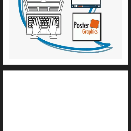
1) ആത്മീയ മാർഗ്ഗനിർദ്ദേശവും മേൽനോട്ടവും:
H.G. ജഗത് സാക്ഷി ദാസ്
Temple President
;- ഇസ്‌കോൺ,
തിരുവനന്തപുരം
2
) ഉള്ളടക്ക സമാഹരണവും ഗ്രാഫിക് ഡിസൈനും:
H.G.ഗുണവാൻ നിതായ് ദാസ്