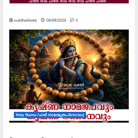
ജൂലൻ യാത്ര
suddhabhakti
06/08/2026
0
Holy Name /ഹരി നാമാമൃതം (Articles)
കൃഷ്ണ നാമജപവും കൃഷ്ണ ജ്ഞാനവും