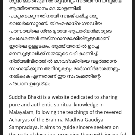
ശുദ്ധ ഭക്തി എന്നത് ശുദ്ധവും സത്യസന്ധവുമായ
ആത്മീയജ്ഞാനം മലയാളത്തിൽ
പങ്കുവെക്കുന്നതിനായി സജ്ജീകരിച്ച ഒരു
വെബ്സൈറ്റാണ്. ബ്രഹ്മ-മാധ്വ-ഗൗഡിയ
പരമ്പരയിലെ ശ്രേഷ്ഠരായ ആചാര്യൻമാരുടെ
ഉപദേശങ്ങൾ അടിസ്ഥാനമാക്കിയിട്ടുള്ളതാണ്
ഇതിലെ ഉള്ളടക്കം. ആത്മീയതയിൽ ഉറച്ച
മനസുള്ളവർക്ക് നന്മയുടെ വഴി കാണിച്ച്,
നിത്യജീവിതത്തിൽ ഭഗവദ്ഭക്തിയെ വളർത്താൻ
സഹായിക്കുന്ന അറിവുകളും മാർഗനിർദേശങ്ങളും
നൽകുക എന്നതാണ് ഈ സംരംഭത്തിന്റെ
പ്രധാന ഉദ്ദേശ്യം
Suddha Bhakti is a website dedicated to sharing
pure and authentic spiritual knowledge in
Malayalam, following the teachings of the revered
Acharyas of the Brahma-Madhva-Gaudiya
Sampradaya. It aims to guide sincere seekers on
the path of devotion, providing them with insightful