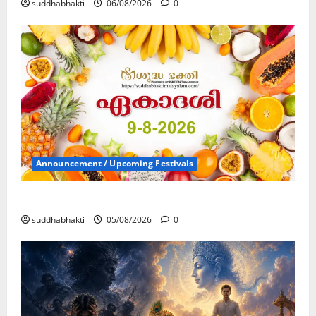
suddhabhakti
06/08/2026
0
Announcement / Upcoming Festivals
ഏകാദശി
suddhabhakti
05/08/2026
0