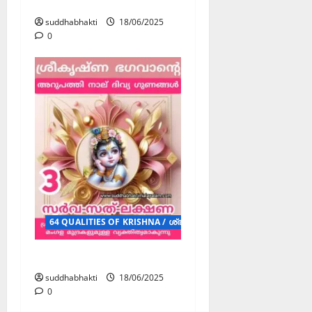
സുരമ്യാംഗഃ
suddhabhakti
18/06/2025
0
64 QUALITIES OF KRISHNA / ശ്രീകൃഷ്ണ ഭഗവാന്റെ 64 ദിവ്യ ഗുണ
സർവ-സത്-ലക്ഷണ
suddhabhakti
18/06/2025
0