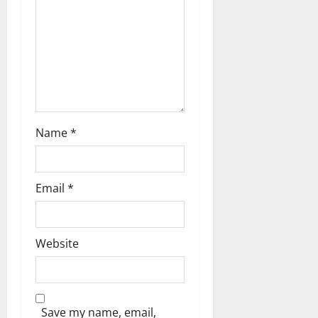
ണ
ക്കു
ങ്ങ
ക
ൾ
!
03/08/202
04/08/202
0
0
Name
*
Email
*
Website
Save my name, email,