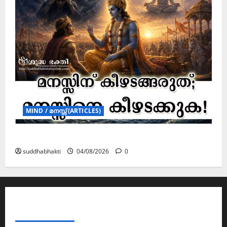
MIND / മനസ്സ് (ARTICLES)
മനസ്സിന് കീഴടങ്ങരുത്; മനസ്സിനെ കീഴടക്കുക!
suddhabhakti
04/08/2026
0
ABOUT AF THEMES