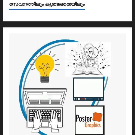
സേവനത്തിലും കൃതജ്ഞതയിലും