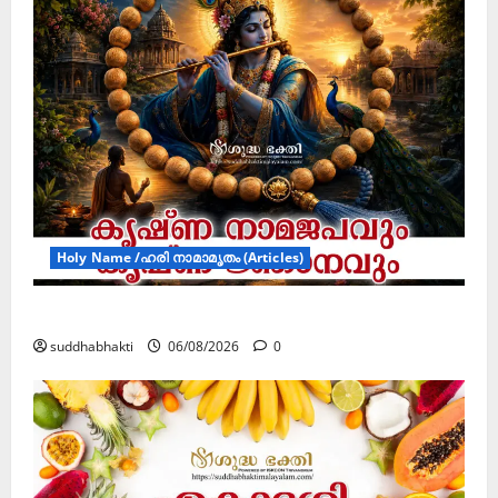
Holy Name /ഹരി നാമാമൃതം (Articles)
കൃഷ്ണ നാമജപവും കൃഷ്ണ ജ്ഞാനവും
suddhabhakti
06/08/2026
0