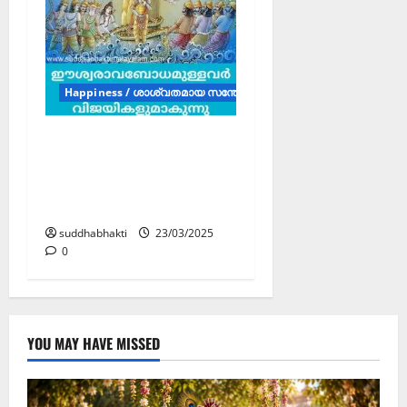
Happiness / ശാശ്വതമായ സന്തോഷം (Articles)
ഈശ്വരാവബോധമുള്ള
വരുടെ കക്ഷി സദാ
സന്തോഷമുള്ളവരും
വിജയികളുമാകുന്നു.
suddhabhakti
23/03/2025
0
YOU MAY HAVE MISSED