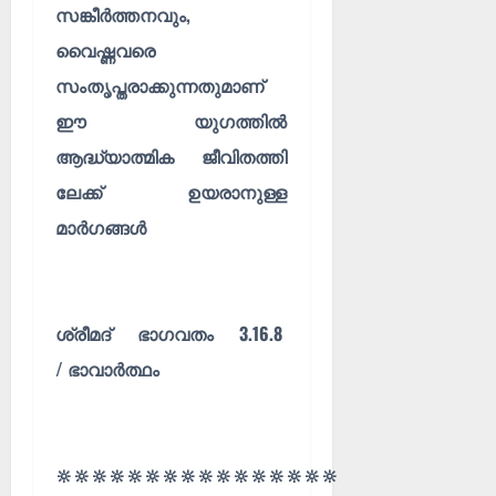
സങ്കീർത്തനവും,
വൈഷ്ണവരെ
സംതൃപ്തരാക്കുന്നതുമാണ്
ഈ യുഗത്തിൽ
ആദ്ധ്യാത്മിക ജീവിതത്തി
ലേക്ക് ഉയരാനുള്ള
മാർഗങ്ങൾ
ശ്രീമദ്‌ ഭാഗവതം 3.16.8
/
ഭാവാർത്ഥം
🔆🔆🔆🔆🔆🔆🔆🔆🔆🔆🔆🔆🔆🔆🔆🔆