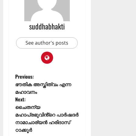
suddhabhakti
See author's posts
Previous:
ഭൗതിക അസ്തിത്വം എന്ന
മഹാവനം
Next:
ചൈതന്യ
മഹാപ്രഭുവിൻ്റെ പാർഷദർ
നാമാചാര്യൻ ഹരിദാസ്
ഠാക്കൂർ