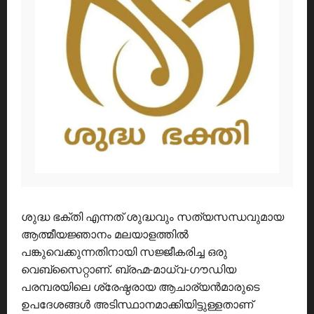
ശുദ്ധ ഭക്തി എന്നത് ശുദ്ധവും സത്യസന്ധവുമായ
ആത്മീയജ്ഞാനം മലയാളത്തിൽ
പങ്കുവെക്കുന്നതിനായി സജ്ജീകരിച്ച ഒരു
വെബ്സൈറ്റാണ്. ബ്രഹ്മ-മാധ്വ-ഗൗഡിയ
പരമ്പരയിലെ ശ്രേഷ്ഠരായ ആചാര്യൻമാരുടെ
ഉപദേശങ്ങൾ അടിസ്ഥാനമാക്കിയിട്ടുള്ളതാണ്