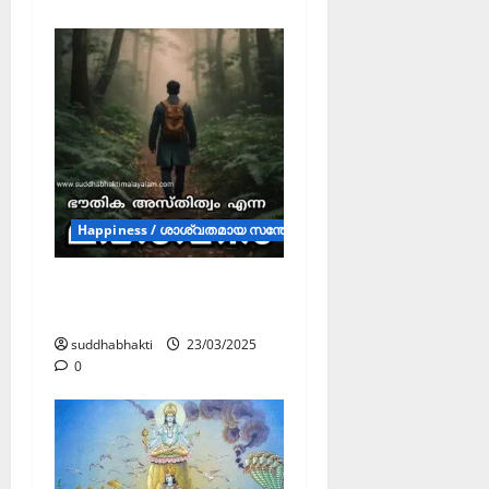
Happiness / ശാശ്വതമായ സന്തോഷം (Articles)
ഭൗതിക അസ്തിത്വം
എന്ന മഹാവനം
suddhabhakti
23/03/2025
0