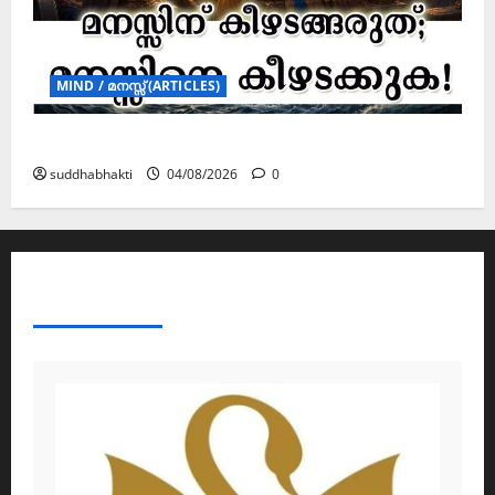
MIND / മനസ്സ് (ARTICLES)
മനസ്സിന് കീഴടങ്ങരുത്; മനസ്സിനെ കീഴടക്കുക!
suddhabhakti
04/08/2026
0
ABOUT AF THEMES