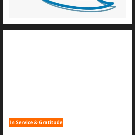
1) ആത്മീയ മാർഗ്ഗനിർദ്ദേശവും മേൽനോട്ടവും:
H.G. ജഗത് സാക്ഷി ദാസ്
Temple President
;- ഇസ്‌കോൺ,
തിരുവനന്തപുരം
2
) ഉള്ളടക്ക സമാഹരണവും ഗ്രാഫിക് ഡിസൈനും:
H.G.ഗുണവാൻ നിതായ് ദാസ്
3) വിവർത്തനവും പ്രൂഫ് റീഡിംഗും :
H.G.നവ കിഷോരി ദേവി ദാസി
In Service & Gratitude