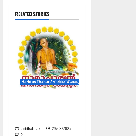
RELATED STORIES
Haridas Thakur /ഹരിദാസ് ഠാക്കൂർ (Article)
ചൈതന്യ
മഹാപ്രഭുവിൻ്റെ
പാർഷദർ നാമാചാര്യൻ
ഹരിദാസ് ഠാക്കൂർ
suddhabhakti
23/03/2025
0