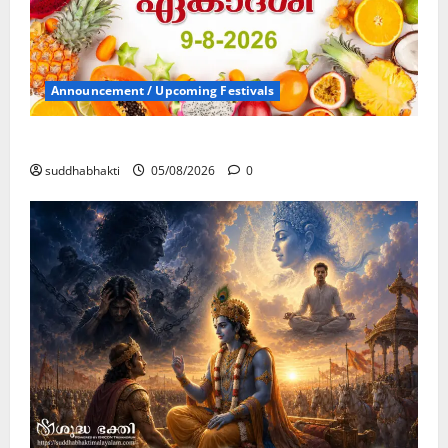
Announcement / Upcoming Festivals
ഏകാദശി
suddhabhakti
05/08/2026
0