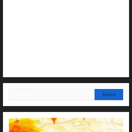
1) Spiritual Guidance & Oversight
H G Jagat Sakshi Das
Temple President · ISKCON, Trivandrum
2) Content Compilation & Graphic Design:
H.G.Gunavannitai Dās
3) Translation & Proofreading:
H.G.Nava Kisori Devi Dasi