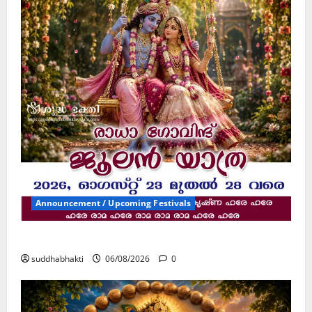
Announcement / Upcoming Festivals
ജൂലൻ യാത്ര
suddhabhakti
06/08/2026
0