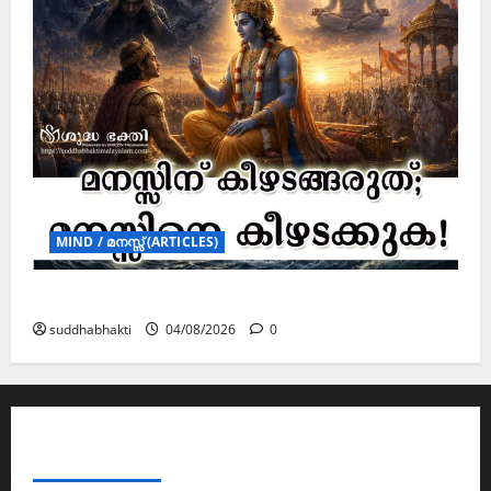
MIND / മനസ്സ് (ARTICLES)
മനസ്സിന് കീഴടങ്ങരുത്; മനസ്സിനെ കീഴടക്കുക!
suddhabhakti
04/08/2026
0
ABOUT AF THEMES