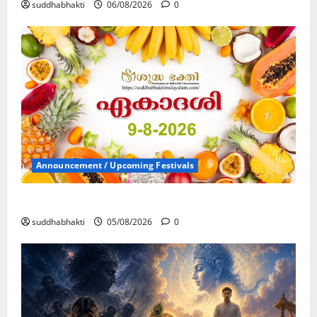
suddhabhakti
06/08/2026
0
Announcement / Upcoming Festivals
ഏകാദശി
suddhabhakti
05/08/2026
0