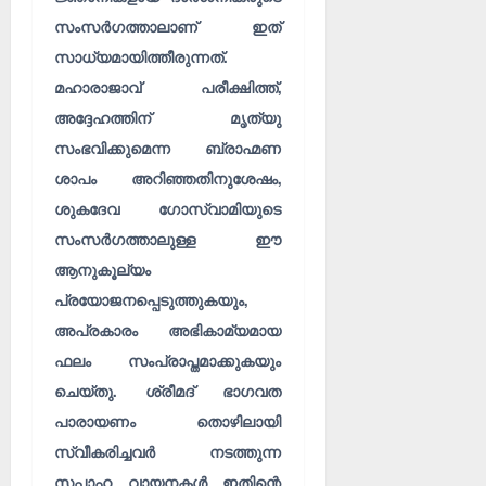
സംസർഗത്താലാണ് ഇത്
സാധ്യമായിത്തീരുന്നത്.
മഹാരാജാവ് പരീക്ഷിത്ത്,
അദ്ദേഹത്തിന് മൃത്യു
സംഭവിക്കുമെന്ന ബ്രാഹ്മണ
ശാപം അറിഞ്ഞതിനുശേഷം,
ശുകദേവ ഗോസ്വാമിയുടെ
സംസർഗത്താലുള്ള ഈ
ആനുകൂല്യം
പ്രയോജനപ്പെടുത്തുകയും,
അപ്രകാരം അഭികാമ്യമായ
ഫലം സംപ്രാപ്തമാക്കുകയും
ചെയ്തു. ശ്രീമദ് ഭാഗവത
പാരായണം തൊഴിലായി
സ്വീകരിച്ചവർ നടത്തുന്ന
സപ്താഹ വായനകൾ ഇതിന്റെ