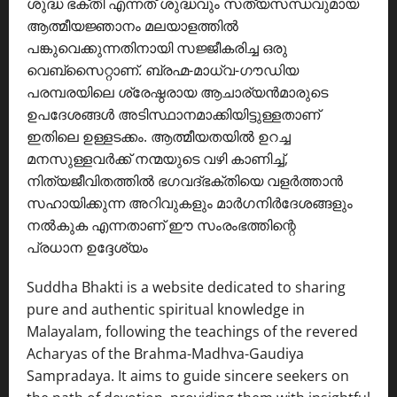
ശുദ്ധ ഭക്തി എന്നത് ശുദ്ധവും സത്യസന്ധവുമായ
ആത്മീയജ്ഞാനം മലയാളത്തിൽ
പങ്കുവെക്കുന്നതിനായി സജ്ജീകരിച്ച ഒരു
വെബ്സൈറ്റാണ്. ബ്രഹ്മ-മാധ്വ-ഗൗഡിയ
പരമ്പരയിലെ ശ്രേഷ്ഠരായ ആചാര്യൻമാരുടെ
ഉപദേശങ്ങൾ അടിസ്ഥാനമാക്കിയിട്ടുള്ളതാണ്
ഇതിലെ ഉള്ളടക്കം. ആത്മീയതയിൽ ഉറച്ച
മനസുള്ളവർക്ക് നന്മയുടെ വഴി കാണിച്ച്,
നിത്യജീവിതത്തിൽ ഭഗവദ്ഭക്തിയെ വളർത്താൻ
സഹായിക്കുന്ന അറിവുകളും മാർഗനിർദേശങ്ങളും
നൽകുക എന്നതാണ് ഈ സംരംഭത്തിന്റെ
പ്രധാന ഉദ്ദേശ്യം
Suddha Bhakti is a website dedicated to sharing
pure and authentic spiritual knowledge in
Malayalam, following the teachings of the revered
Acharyas of the Brahma-Madhva-Gaudiya
Sampradaya. It aims to guide sincere seekers on