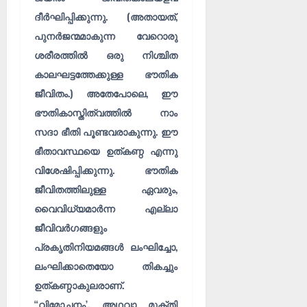
ങ്ങ
ക
ദീർഘിപ്പിക്കുന്നു. (അതായത്,
ൾ
!
പുനർജന്മമാകുന്ന വേറൊരു
03/08/202
ശരീരത്തിൽ ഒരു നിശ്ചിത
04/08/202
കാലഘട്ടത്തേക്കുള്ള ഭൗതിക
0
0
ജീവിതം.) അതേപോലെ, ഈ
ഭൗതികാസ്തിത്വത്തിൽ നാം
സദാ ഭീതി പൂണ്ടവരാകുന്നു. ഈ
ഭീതാവസ്ഥയെ ഉത്കണ്ഠ എന്നു
വിശേഷിപ്പിക്കുന്നു. ഭൗതിക
ജീവിതത്തിലുള്ള ഏവരും,
വൈവിധ്യമാർന്ന എല്ലാ
ജീവിവർഗങ്ങളും
പ്രകൃതിനിയമങ്ങൾ ലംഘിച്ചോ,
ലംഘിക്കാതെയോ തികച്ചും
ഉത്കണ്ഠാകുലരാണ്.
“വിമോചനം’, അഥവാ മുക്തി