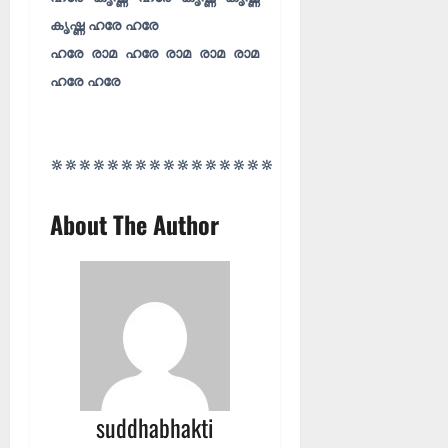
കൃഷ്ണ ഹരേ ഹരേ
ഹരേ രാമ ഹരേ രാമ രാമ രാമ
ഹരേ ഹരേ
🔆🔆🔆🔆🔆🔆🔆🔆🔆🔆🔆🔆🔆🔆🔆🔆
About The Author
suddhabhakti