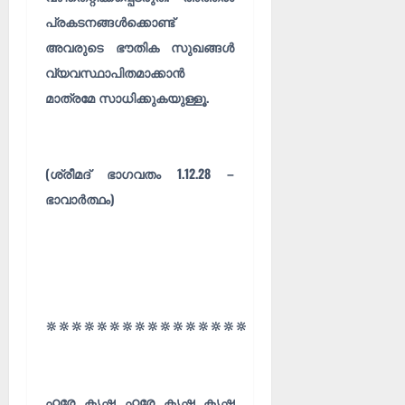
പ്രകടനങ്ങൾക്കൊണ്ട്
അവരുടെ ഭൗതിക സുഖങ്ങൾ
വ്യവസ്ഥാപിതമാക്കാൻ
മാത്രമേ സാധിക്കുകയുള്ളൂ.
(ശ്രീമദ് ഭാഗവതം 1.12.28 –
ഭാവാർത്ഥം)
🔆🔆🔆🔆🔆🔆🔆🔆🔆🔆🔆🔆🔆🔆🔆🔆
ഹരേ കൃഷ്ണ ഹരേ കൃഷ്ണ കൃഷ്ണ