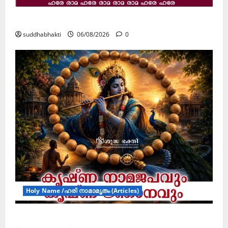
ജൂലൻ യാത്ര
suddhabhakti
06/08/2026
0
Holy Name /ഹരി നാമാമൃതം (Articles)
കൃഷ്ണ നാമജപവും കൃഷ്ണ ജ്ഞാനവും