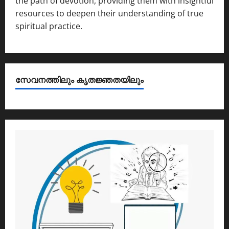
the path of devotion, providing them with insightful
resources to deepen their understanding of true
spiritual practice.
സേവനത്തിലും കൃതജ്ഞതയിലും