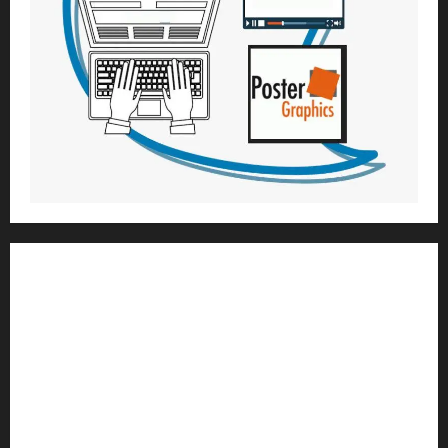
1) ആത്മീയ മാർഗ്ഗനിർദ്ദേശവും മേൽനോട്ടവും:
H.G. ജഗത് സാക്ഷി ദാസ്
Temple President
;- ഇസ്‌കോൺ,
തിരുവനന്തപുരം
2
) ഉള്ളടക്ക സമാഹരണവും ഗ്രാഫിക് ഡിസൈനും:
H.G.ഗുണവാൻ നിതായ് ദാസ്