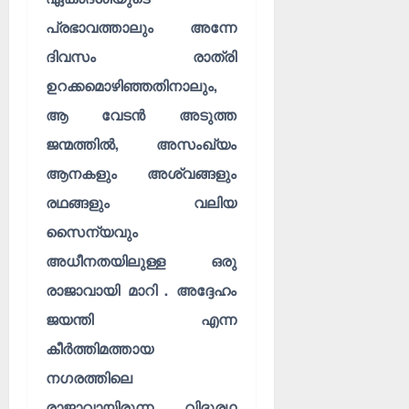
പ്രഭാവത്താലും അന്നേ
ദിവസം രാത്രി
ഉറക്കമൊഴിഞ്ഞതിനാലും,
ആ വേടൻ അടുത്ത
ജന്മത്തിൽ, അസംഖ്യം
ആനകളും അശ്വങ്ങളും
രഥങ്ങളും വലിയ
സൈന്യവും
അധീനതയിലുള്ള ഒരു
രാജാവായി മാറി . അദ്ദേഹം
ജയന്തി എന്ന
കീർത്തിമത്തായ
നഗരത്തിലെ
രാജാവായിരുന്ന വിദുരഥ