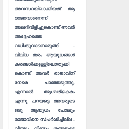
അവസ്ഥയിലാക്കിയത് ആ
രാജാവാണെന്ന്
അലറിവിളിച്ചുകൊണ്ട് അവർ
അദ്ദേഹത്തെ
വധിക്കുവാനൊരുങ്ങി .
വിവിധ തരം ആയുധങ്ങൾ
കരങ്ങൾക്കുള്ളിലൊതുക്കി
കൊണ്ട് അവർ രാജാവിന്
നേരെ പാഞ്ഞടുത്തു.
എന്നാൽ ആശ്ചര്യകരം
എന്നു പറയട്ടെ അവരുടെ
ഒരു ആയുധം പോലും
രാജാവിനെ സ്പർശിച്ചില്ല .
വീണ്ടും വീണ്ടും തങ്ങളുടെ