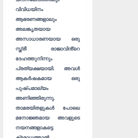
വിവിധയിനം
ആഭരണങ്ങളാലും
അലങ്കൃതയായ
അസാധാരണയായ ഒരു
സ്ത്രീ രാജാവിൻ്റെ
ദേഹത്തുനിന്നും
പ്രത്യക്ഷയായി. അവൾ
ആകർഷകമായ ഒരു
പുഷ്പമാല്യം
അണിഞ്ഞിരുന്നു.
താമരയിതളുകൾ പോലെ
മനോജ്ഞമായ അവളുടെ
നയനങ്ങളാകട്ടെ
ക്രോധത്താൽ