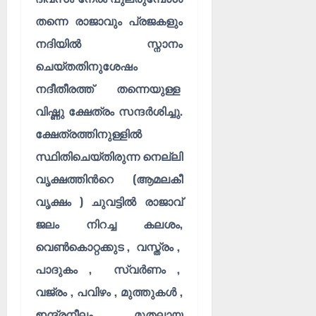
തന്നെ രാജാവും പ്രജകളും
നദിയിൽ സ്നാനം
ചെയ്തതിനുശേഷം
നദീതീരത്ത് തന്നെയുള്ള
വിഷ്ണു ക്ഷേത്രം സന്ദർശിച്ചു.
ക്ഷേത്രത്തിനുള്ളിൽ
സ്ഥിതിചെയ്തിരുന്ന നെല്ലി
വൃക്ഷത്തിൻറെ (ആമലകീ
വൃക്ഷം ) ചുവട്ടിൽ രാജാവ്
ജലം നിറച്ച കലശം,
വെൺകൊറ്റക്കുട , വസ്ത്രം ,
പാദുകം , സ്വർണം ,
വജ്രം , പവിഴം , മുത്തുകൾ ,
ഇന്ദ്രനീലം മുതലായ