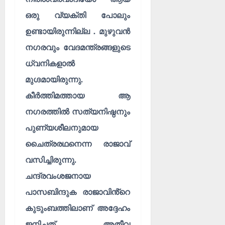
ഒരു വ്യക്തി പോലും
ഉണ്ടായിരുന്നില്ല . മുഴുവൻ
നഗരവും വേദമന്ത്രങ്ങളുടെ
ധ്വനികളാൽ
മുഗ്ദമായിരുന്നു.
കീർത്തിമത്തായ ആ
നഗരത്തിൽ സത്യനിഷ്ഠനും
പുണ്യശീലനുമായ
ചൈത്രരഥനെന്ന രാജാവ്
വസിച്ചിരുന്നു.
ചന്ദ്രവംശജനായ
പാസബിന്ദുക രാജാവിൻ്റെ
കുടുംബത്തിലാണ് അദ്ദേഹം
ജനിച്ചത് . അതീവ