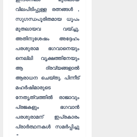
വിലപിടിപ്പുള്ള രത്നങ്ങൾ ,
സുഗന്ധപൂരിതമായ ധൂപം
മുതലായവ വയ്ച്ചു.
അതിനുശേഷം അദ്ദേഹം
പരശുരാമ ഭഗവാനെയും
നെല്ലി വൃക്ഷത്തിനേയും
ആ ദ്രവ്യങ്ങളാൽ
ആരാധന ചെയ്തു. പിന്നീട്
മഹർഷിമാരുടെ
നേതൃത്വത്തിൽ രാജാവും
പ്രജകളും ഭഗവാൻ
പരശുരാമന് ഇപ്രകാരം
പ്രാർത്ഥനകൾ സമർപ്പിച്ചു
.”