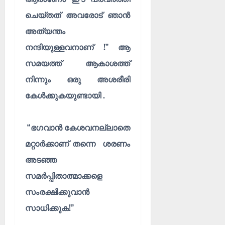
ചെയ്തത് അവരോട് ഞാൻ
അത്യന്തം
നന്ദിയുള്ളവനാണ് !” ആ
സമയത്ത് ആകാശത്ത്
നിന്നും ഒരു അശരീരി
കേൾക്കുകയുണ്ടായി .
“ഭഗവാൻ കേശവനല്ലാതെ
മറ്റാർക്കാണ് തന്നെ ശരണം
അടഞ്ഞ
സമർപ്പിതാത്മാക്കളെ
സംരക്ഷിക്കുവാൻ
സാധിക്കുക!”