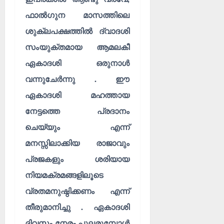
ഫാൽഗുന മാസത്തിലെ
ശുക്ലപക്ഷത്തിൽ ദ്വാദശി
സംയുക്തമായ ആമലകീ
ഏകാദശി ഒരുനാൾ
വന്നുചേർന്നു . ഈ
ഏകാദശി മഹത്തായ
നേട്ടത്തെ പ്രദാനം
ചെയ്യും എന്ന്
മനസ്സിലാക്കിയ രാജാവും
പ്രജകളും ശരിയായ
നിയമക്രമങ്ങളിലൂടെ
വ്രതമനുഷ്ഠിക്കണം എന്ന്
തീരുമാനിച്ചു . ഏകാദശി
ദിവസം നേരം പുലരുമ്പോൾ