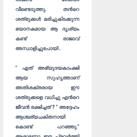
വീണ്ടെടുത്തു. തൻറെ
ശത്രുക്കൾ മരിച്ചുകിടക്കുന്ന
ഭയാനകമായ ആ ദൃശ്യം
കണ്ട് രാജാവ്
അന്ധാളിച്ചുപോയി .
” ഏത് അഭ്യുദയകാംക്ഷി
ആയ സുഹൃത്താണ്
അതിശക്തരായ ഈ
ശത്രുക്കളെ വധിച്ചു എൻറെ
ജീവൻ രക്ഷിച്ചത് ? ” അദ്ദേഹം
ആശ്ചര്യചകിതനായി
കൊണ്ട് പറഞ്ഞു.”
ആരാണോ ഈ പ്രവർത്തി