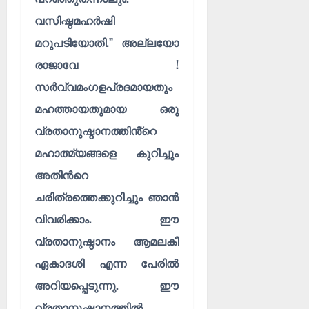
ൾ
!
വസിഷ്ഠമഹർഷി
03/08/202
04/08/202
മറുപടിയോതി.” അല്ലയോ
0
രാജാവേ !
0
സർവ്വമംഗളപ്രദമായതും
മഹത്തായതുമായ ഒരു
വ്രതാനുഷ്ഠാനത്തിൻ്റെ
മഹാത്മ്യങ്ങളെ കുറിച്ചും
അതിൻറെ
ചരിത്രത്തെക്കുറിച്ചും ഞാൻ
വിവരിക്കാം. ഈ
വ്രതാനുഷ്ഠാനം ആമലകീ
ഏകാദശി എന്ന പേരിൽ
അറിയപ്പെടുന്നു. ഈ
വ്രതാനുഷ്ഠാനത്തിൽ