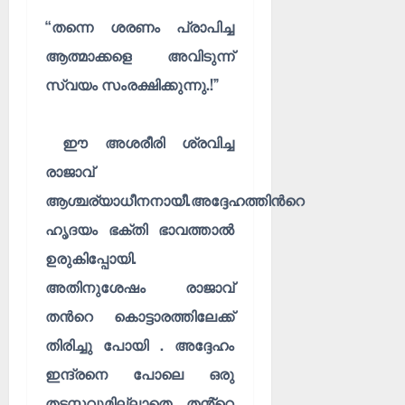
“തന്നെ ശരണം പ്രാപിച്ച
ആത്മാക്കളെ അവിടുന്ന്
സ്വയം സംരക്ഷിക്കുന്നു.!”
ഈ അശരീരി ശ്രവിച്ച
രാജാവ്
ആശ്ചര്യാധീനനായീ.അദ്ദേഹത്തിൻറെ
ഹൃദയം ഭക്തി ഭാവത്താൽ
ഉരുകിപ്പോയി.
അതിനുശേഷം രാജാവ്
തൻറെ കൊട്ടാരത്തിലേക്ക്
തിരിച്ചു പോയി . അദ്ദേഹം
ഇന്ദ്രനെ പോലെ ഒരു
തടസ്സവുമില്ലാതെ തൻ്റെ