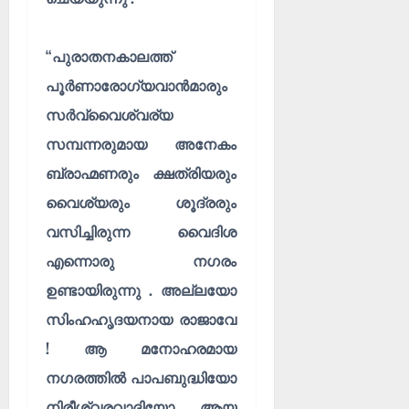
“പുരാതനകാലത്ത്
പൂർണാരോഗ്യവാൻമാരും
സർവ്വൈശ്വര്യ
സമ്പന്നരുമായ അനേകം
ബ്രാഹ്മണരും ക്ഷത്രിയരും
വൈശ്യരും ശൂദ്രരും
വസിച്ചിരുന്ന വൈദിശ
എന്നൊരു നഗരം
ഉണ്ടായിരുന്നു . അല്ലയോ
സിംഹഹൃദയനായ രാജാവേ
! ആ മനോഹരമായ
നഗരത്തിൽ പാപബുദ്ധിയോ
നിരീശ്വരവാദിയോ ആയ