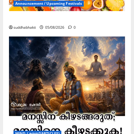
Announcement / Upcoming Festivals
ഏകാദശി
suddhabhakti
05/08/2026
0
MIND / മനസ്സ് (ARTICLES)