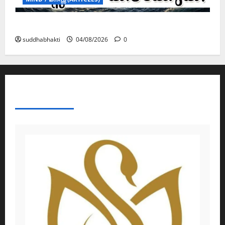
മനസ്സിന് കീഴടങ്ങരുത്; മനസ്സിനെ കീഴടക്കുക!
suddhabhakti
04/08/2026
0
ABOUT AF THEMES