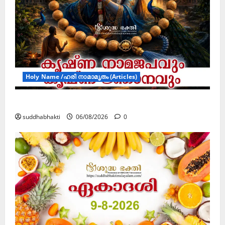
Holy Name /ഹരി നാമാമൃതം (Articles)
കൃഷ്ണ നാമജപവും കൃഷ്ണ ജ്ഞാനവും
suddhabhakti
06/08/2026
0