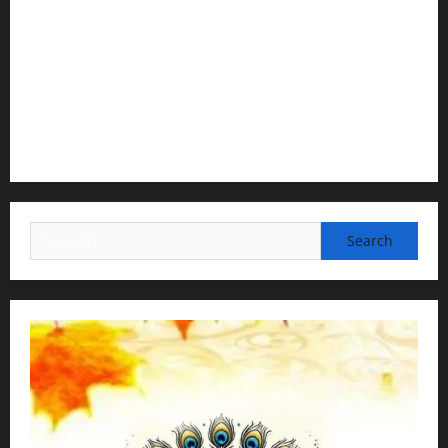
2) Content Compilation & Graphic Design:
H.G.Gunavannitai Dās
3) Translation & Proofreading:
H.G.Nava Kisori Devi Dasi