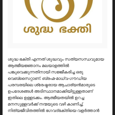
ശുദ്ധ ഭക്തി എന്നത് ശുദ്ധവും സത്യസന്ധവുമായ
ആത്മീയജ്ഞാനം മലയാളത്തിൽ
പങ്കുവെക്കുന്നതിനായി സജ്ജീകരിച്ച ഒരു
വെബ്സൈറ്റാണ്. ബ്രഹ്മ-മാധ്വ-ഗൗഡിയ
പരമ്പരയിലെ ശ്രേഷ്ഠരായ ആചാര്യൻമാരുടെ
ഉപദേശങ്ങൾ അടിസ്ഥാനമാക്കിയിട്ടുള്ളതാണ്
ഇതിലെ ഉള്ളടക്കം. ആത്മീയതയിൽ ഉറച്ച
മനസുള്ളവർക്ക് നന്മയുടെ വഴി കാണിച്ച്,
നിത്യജീവിതത്തിൽ ഭഗവദ്ഭക്തിയെ വളർത്താൻ