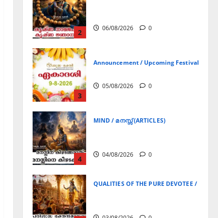
Announcement / Upcoming Festivals
ഏകാദശി
05/08/2026
0
3
MIND / മനസ്സ് (ARTICLES)
മനസ്സിന് കീഴടങ്ങരുത്;
മനസ്സിനെ കീഴടക്കുക!
04/08/2026
0
4
QUALITIES OF THE PURE DEVOTEE / ശുദ്ധ 
പരിശുദ്ധ ഭക്തൻമാരുടെ
ലക്ഷണങ്ങൾ
03/08/2026
0
5
Announcement / Upcoming Festivals
ജൂലൻ യാത്ര