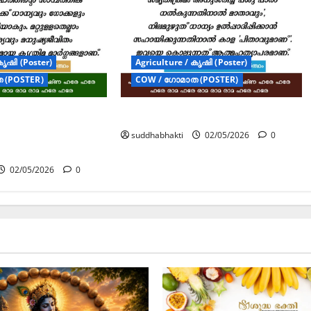
കൃഷി (Poster)
Agriculture / കൃഷി (Poster)
 (POSTER)
COW / ഗോമാത (POSTER)
ം :
ഗോമാതാവും വൃഷഭപിതാവും
തമായ സാമ്പത്തിക
suddhabhakti
02/05/2026
0
വം”
02/05/2026
0