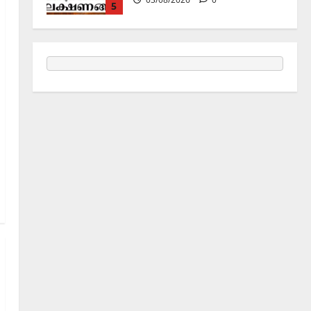
06/08/2026
0
1
Holy Name /ഹരി നാമാമൃതം (Articles)
കൃഷ്ണ നാമജപവും കൃഷ്ണ
ജ്ഞാനവും
06/08/2026
0
2
Announcement / Upcoming Festivals
ഏകാദശി
05/08/2026
0
3
MIND / മനസ്സ് (ARTICLES)
മനസ്സിന് കീഴടങ്ങരുത്;
മനസ്സിനെ കീഴടക്കുക!
04/08/2026
0
4