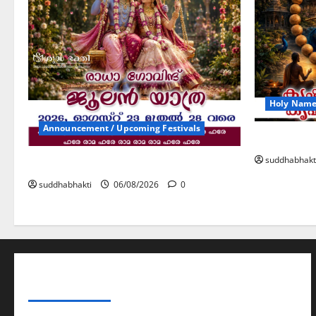
Holy Name 
Announcement / Upcoming Festivals
കൃഷ്ണ നാ
suddhabhakt
ജൂലൻ യാത്ര
suddhabhakti
06/08/2026
0
ABOUT AF THEMES