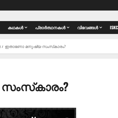
കഥകൾ
പ്രാർത്ഥനകൾ
വിഭവങ്ങൾ
ISK
)
ഇതാണോ മനുഷ്യ സംസ്‌കാരം?
സംസ്‌കാരം?