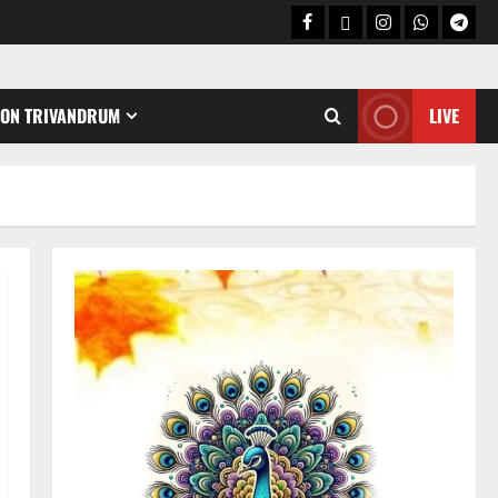
CON TRIVANDRUM
LIVE
Holy Name /ഹരി നാമാമൃതം (Articles)
കൃഷ്ണ നാമജപവും കൃഷ്ണ
ജ്ഞാനവും
06/08/2026
0
2
Announcement / Upcoming Festivals
ഏകാദശി
05/08/2026
0
3
MIND / മനസ്സ് (ARTICLES)
മനസ്സിന് കീഴടങ്ങരുത്;
മനസ്സിനെ കീഴടക്കുക!