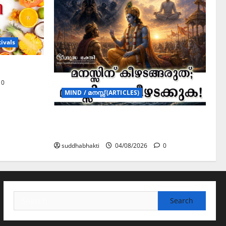
ivals
0
MIND / മനസ്സ് (ARTICLES)
മനസ്സിന് കീഴടങ്ങരുത്; മനസ്സിനെ
കീഴടക്കുക!
suddhabhakti
04/08/2026
0