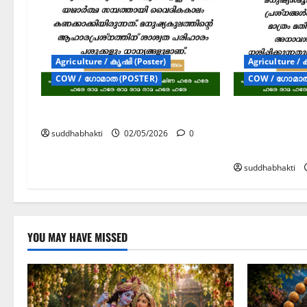
Agriculture / കൃഷി (Poster)
Agriculture / 
COW / ഗോമാത (POSTER)
COW / ഗോമാത
വൈദിക സമ്പദ്‌വ്യവസ്ഥ
ലളിത ജീവിത
പ്രകൃതിദത്
suddhabhakti
02/05/2026
0
സുരക്ഷിതത്
suddhabhakti
YOU MAY HAVE MISSED