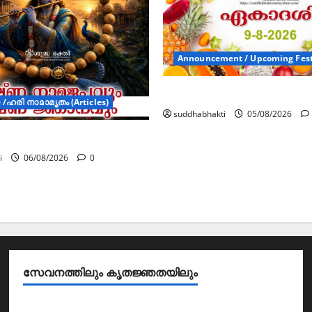
Announcement / Upcoming Fest
ഏകാദശി
/ഹരി നാമാമൃതം (Articles)
suddhabhakti
05/08/2026
മജപവും കൃഷ്ണ ജ്ഞാനവും
i
06/08/2026
0
സേവനത്തിലും കൃതജ്ഞതയിലും