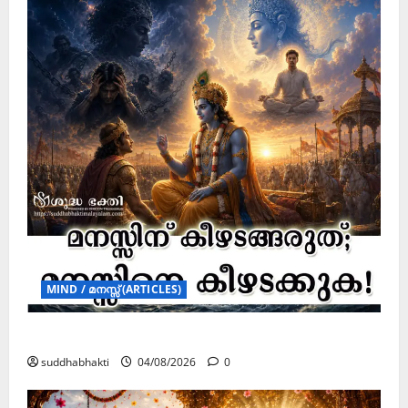
MIND / മനസ്സ് (ARTICLES)
മനസ്സിന് കീഴടങ്ങരുത്; മനസ്സിനെ കീഴടക്കുക!
suddhabhakti
04/08/2026
0