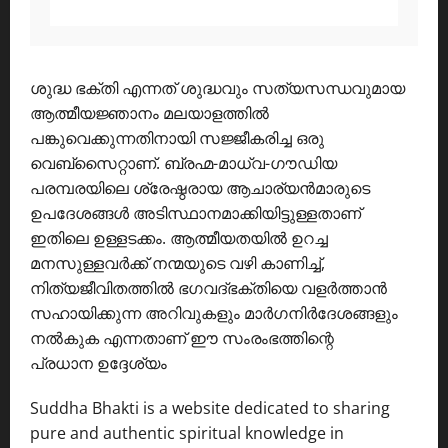
ശുദ്ധ ഭക്തി എന്നത് ശുദ്ധവും സത്യസന്ധവുമായ
ആത്മീയജ്ഞാനം മലയാളത്തിൽ
പങ്കുവെക്കുന്നതിനായി സജ്ജീകരിച്ച ഒരു
വെബ്സൈറ്റാണ്. ബ്രഹ്മ-മാധ്വ-ഗൗഡിയ
പരമ്പരയിലെ ശ്രേഷ്ഠരായ ആചാര്യൻമാരുടെ
ഉപദേശങ്ങൾ അടിസ്ഥാനമാക്കിയിട്ടുള്ളതാണ്
ഇതിലെ ഉള്ളടക്കം. ആത്മീയതയിൽ ഉറച്ച
മനസുള്ളവർക്ക് നന്മയുടെ വഴി കാണിച്ച്,
നിത്യജീവിതത്തിൽ ഭഗവദ്ഭക്തിയെ വളർത്താൻ
സഹായിക്കുന്ന അറിവുകളും മാർഗനിർദേശങ്ങളും
നൽകുക എന്നതാണ് ഈ സംരംഭത്തിന്റെ
പ്രധാന ഉദ്ദേശ്യം
Suddha Bhakti is a website dedicated to sharing
pure and authentic spiritual knowledge in