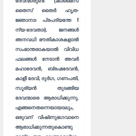
ദേവന്മാരുണ്ട് (കാമൈസ്
0
–
0
ഹ
തൈസ് തൈർ ഹൃത-
രി
ജ്ഞാനാഃ പ്രപദ്യന്തേ f
നാ
ന്യ-ദേവതാഃ). ജനങ്ങൾ
മാ
മൃ
അനവധി ഭൗതികാശകളാൽ
തം
സംഭാന്തരാകയാൽ വിവിധ
(
ഭാ
ഫലങ്ങൾ നേടാൻ അവർ
ഗം
മഹാദേവൻ, ബ്രഹ്മദേവൻ,
6
)
കാളീ ദേവി, ദുർഗ, ഗണപതി,
സൂര്യൻ തുടങ്ങിയ
01/08/202
ദേവന്മാരെ ആരാധിക്കുന്നു.
0
എങ്ങനെതന്നെയായാലും,
ഒരുവന് വിഷ്‌ണുഭഗവാനെ
ആരാധിക്കുന്നതുകൊണ്ടു