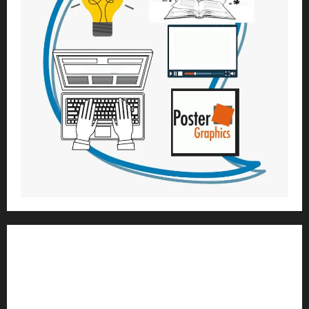
1) ആത്മീയ മാർഗ്ഗനിർദ്ദേശവും മേൽനോട്ടവും:
H.G. ജഗത് സാക്ഷി ദാസ്
Temple President
;- ഇസ്‌കോൺ,
തിരുവനന്തപുരം