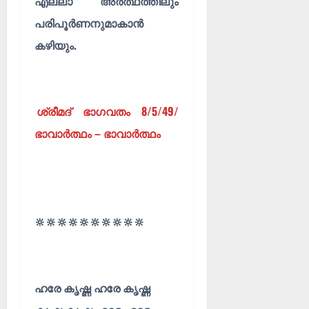
എല്ലാ അർത്ഥത്തിലും
പരിപൂർണനുമാകാൻ
കഴിയും.
ശ്രീമദ്‌ ഭാഗവതം 8/5/49/
ഭാവാർത്ഥം – ഭാവാർത്ഥം
🔆🔆🔆🔆🔆🔆🔆🔆🔆🔆
ഹരേ കൃഷ്ണ ഹരേ കൃഷ്ണ