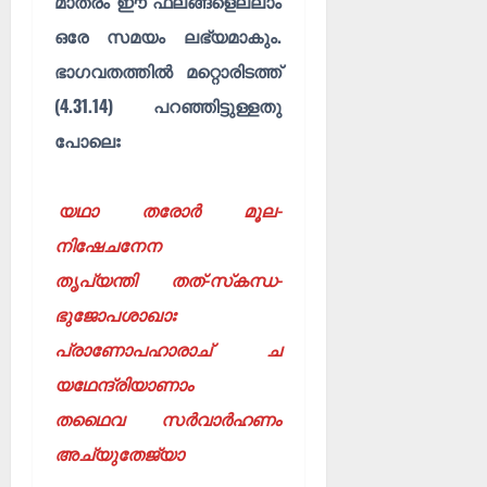
മാത്രം ഈ ഫലങ്ങളെല്ലാം
ഒരേ സമയം ലഭ്യമാകും.
ഭാഗവതത്തിൽ മറ്റൊരിടത്ത്
(4.31.14) പറഞ്ഞിട്ടുള്ളതു
പോലെഃ
യഥാ തരോർ മൂല-
നിഷേചനേന
തൃപ്യന്തി തത്-സ്‌കന്ധ-
ഭുജോപശാഖാഃ
പ്രാണോപഹാരാച് ച
യഥേന്ദ്രിയാണാം
തഥൈവ സർവാർഹണം
അച്യുതേജ്യാ