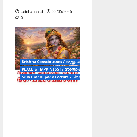
ഭഗവാന്റെ സ്പർശനം
suddhabhakti
22/05/2026
0
Krishna Consciousnes / കൃഷ്ണാവബോധം (Article)
PEACE & HAPPINESS? / സന്തോഷവും സമാധാനവും (ARTICLES)
Srila Prabhupada Lecture / പ്രഭാഷണം (SPL)
ഈശ്വര
സങ്കല്പമില്ലാത്ത
മതത്തിൽ
എപ്രകാരമാണ്
സൗഖ്യവും
സമാധാനവും ഉണ്ടാവുക