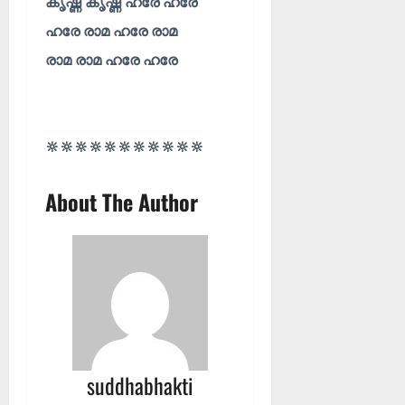
കൃഷ്ണ കൃഷ്ണ ഹരേ ഹരേ
ഹരേ രാമ ഹരേ രാമ
രാമ രാമ ഹരേ ഹരേ
🔆🔆🔆🔆🔆🔆🔆🔆🔆🔆🔆
About The Author
suddhabhakti