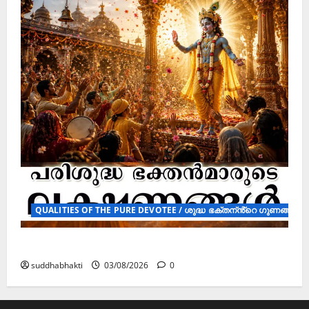
QUALITIES OF THE PURE DEVOTEE / ശുദ്ധ ഭക്തന്ൻ്റെ ഗുണങ്ങൾ ( 
പരിശുദ്ധ ഭക്തൻമാരുടെ ലക്ഷണങ്ങൾ
suddhabhakti
03/08/2026
0