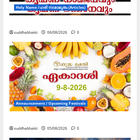
Holy Name /ഹരി നാമാമൃതം (Articles)
കൃഷ്ണ നാമജപവും കൃഷ്ണ ജ്ഞാനവും
suddhabhakti
06/08/2026
0
Announcement / Upcoming Festivals
ഏകാദശി
suddhabhakti
05/08/2026
0