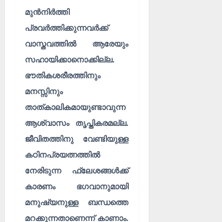
മുൻനിർത്തി
പ്രവർത്തിക്കുന്നവർക്ക്
വാസ്തവത്തിൽ ആരേയും
സഹായിക്കാനൊക്കില്ല.
ഭൗതികശരീരത്തിനും
മനസ്സിനും
താത്കാലികമായുണ്ടാവുന്ന
ആശ്വാസം തൃപ്തികരമല്ല.
ജീവിതത്തിനു വേണ്ടിയുള്ള
കഠിനപ്രയത്നത്തിൽ
നേരിടുന്ന ഫ്ലേശങ്ങൾക്ക്
കാരണം ഭഗവാനുമായി
മനുഷ്യനുള്ള ബന്ധത്തെ
മറക്കുന്നതാണെന്ന് കാണാം.