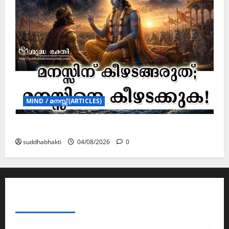
MIND / മനസ്സ് (ARTICLES)
മനസ്സിന് കീഴടങ്ങരുത്; മനസ്സിനെ കീഴടക്കുക!
suddhabhakti
04/08/2026
0
ABOUT AF THEMES