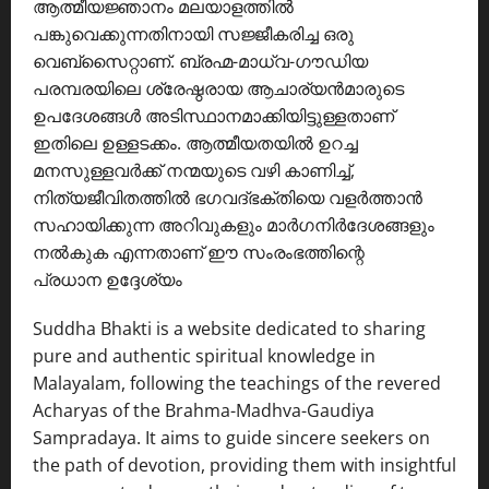
ആത്മീയജ്ഞാനം മലയാളത്തിൽ
പങ്കുവെക്കുന്നതിനായി സജ്ജീകരിച്ച ഒരു
വെബ്സൈറ്റാണ്. ബ്രഹ്മ-മാധ്വ-ഗൗഡിയ
പരമ്പരയിലെ ശ്രേഷ്ഠരായ ആചാര്യൻമാരുടെ
ഉപദേശങ്ങൾ അടിസ്ഥാനമാക്കിയിട്ടുള്ളതാണ്
ഇതിലെ ഉള്ളടക്കം. ആത്മീയതയിൽ ഉറച്ച
മനസുള്ളവർക്ക് നന്മയുടെ വഴി കാണിച്ച്,
നിത്യജീവിതത്തിൽ ഭഗവദ്ഭക്തിയെ വളർത്താൻ
സഹായിക്കുന്ന അറിവുകളും മാർഗനിർദേശങ്ങളും
നൽകുക എന്നതാണ് ഈ സംരംഭത്തിന്റെ
പ്രധാന ഉദ്ദേശ്യം
Suddha Bhakti is a website dedicated to sharing
pure and authentic spiritual knowledge in
Malayalam, following the teachings of the revered
Acharyas of the Brahma-Madhva-Gaudiya
Sampradaya. It aims to guide sincere seekers on
the path of devotion, providing them with insightful