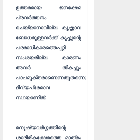
ഉത്തമമായ ജനക്ഷേമ
പ്രവർത്തനം
ചെയ്യാനാവില്ല. കൃഷ്ണാവ
ബോധമുള്ളവർക്ക് കൃഷ്ണന്റെ
പരമാധികാരത്തെപ്പറ്റി
സംശയമില്ല. കാരണം
അവർ തികച്ചും
പാപമുക്തരാണെന്നതുതന്നെ;
ദിവ്യപ്രേമാവ
സ്ഥയാണിത്.
മനുഷ്യവർഗ്ഗത്തിന്റെ
ശാരീരികക്ഷേമത്തെ മാത്രം