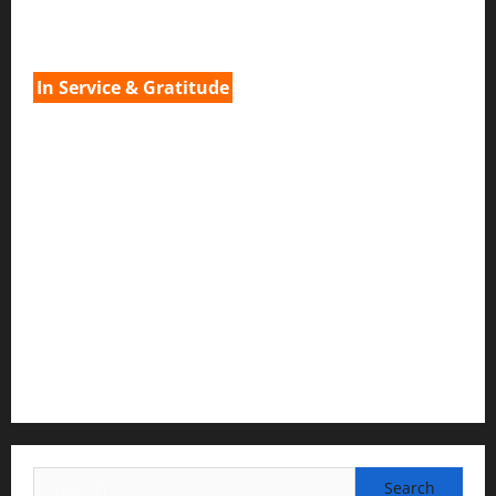
3) വിവർത്തനവും പ്രൂഫ് റീഡിംഗും :
H.G.നവ കിഷോരി ദേവി ദാസി
In Service & Gratitude
1) Spiritual Guidance & Oversight
H G Jagat Sakshi Das
Temple President · ISKCON, Trivandrum
2) Content Compilation & Graphic Design:
H.G.Gunavannitai Dās
3) Translation & Proofreading:
H.G.Nava Kisori Devi Dasi