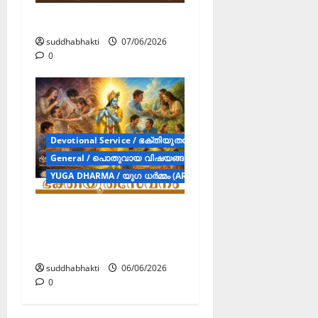
നാമമഹാത്മ്യം
suddhabhakti
07/06/2026
0
Devotional Service / ഭക്തിയുതസേവനം (Articles)
General / പൊതുവായ വിഷയങ്ങള്‍ (Articles)
YUGA DHARMA / യുഗ ധർമ്മം (ARTICLES)
കപടത നിറഞ്ഞ
ലോകത്തെ ജയിക്കാൻ
ഭക്തിയുതസേവനം
suddhabhakti
06/06/2026
0