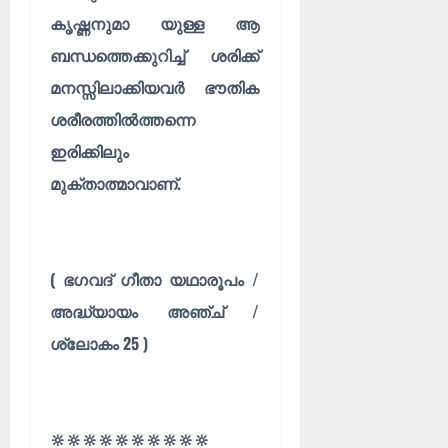
കൃഷ്ണനുമാ യുള്ള ആ
ബന്ധത്തെക്കുറിച്ച് ശരിക്ക്
മനസ്സിലാക്കിയവർ ഭൗതിക
ശരീരത്തിൽത്തന്നെ
ഇരിക്കിലും
മുക്താത്മാവാണ്.
( ഭഗവദ് ഗീതാ യഥാരൂപം /
അദ്ധ്യായം അഞ്ച് /
ശ്ലോകം 25 )
🔆🔆🔆🔆🔆🔆🔆🔆🔆🔆