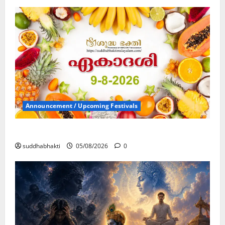
Announcement / Upcoming Festivals
ഏകാദശി
suddhabhakti
05/08/2026
0