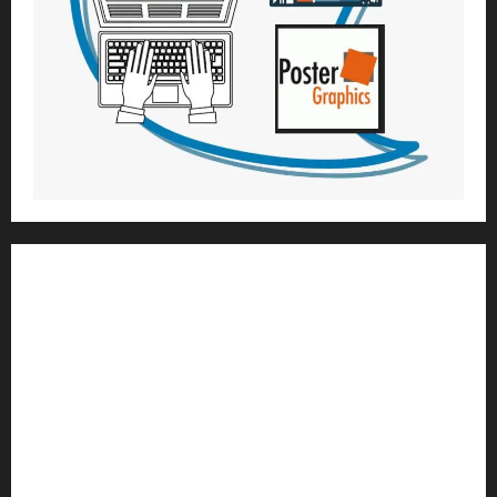
1) ആത്മീയ മാർഗ്ഗനിർദ്ദേശവും മേൽനോട്ടവും:
H.G. ജഗത് സാക്ഷി ദാസ്
Temple President
;- ഇസ്‌കോൺ,
തിരുവനന്തപുരം
2
) ഉള്ളടക്ക സമാഹരണവും ഗ്രാഫിക് ഡിസൈനും:
H.G.ഗുണവാൻ നിതായ് ദാസ്