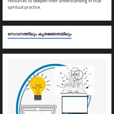
resources to deepen their understanding of true
spiritual practice.
സേവനത്തിലും കൃതജ്ഞതയിലും