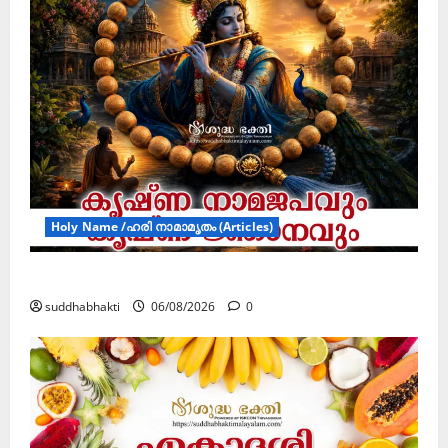
Holy Name /ഹരി നാമാമൃതം (Articles)
കൃഷ്ണ നാമജപവും കൃഷ്ണ ജ്ഞാനവും
suddhabhakti
06/08/2026
0