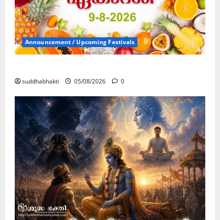
Announcement / Upcoming Festivals
ഏകാദശി
suddhabhakti
05/08/2026
0