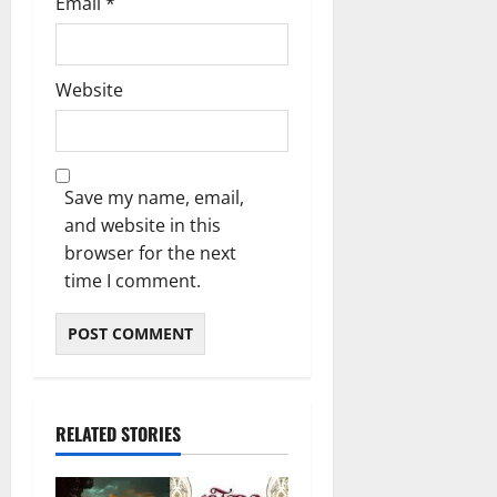
Email
*
ണ
ക്കു
ങ്ങ
ക
ൾ
!
Website
03/08/202
04/08/202
0
0
Save my name, email,
and website in this
browser for the next
time I comment.
RELATED STORIES