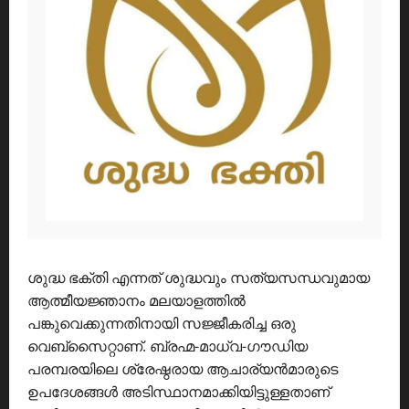
ശുദ്ധ ഭക്തി എന്നത് ശുദ്ധവും സത്യസന്ധവുമായ
ആത്മീയജ്ഞാനം മലയാളത്തിൽ
പങ്കുവെക്കുന്നതിനായി സജ്ജീകരിച്ച ഒരു
വെബ്സൈറ്റാണ്. ബ്രഹ്മ-മാധ്വ-ഗൗഡിയ
പരമ്പരയിലെ ശ്രേഷ്ഠരായ ആചാര്യൻമാരുടെ
ഉപദേശങ്ങൾ അടിസ്ഥാനമാക്കിയിട്ടുള്ളതാണ്