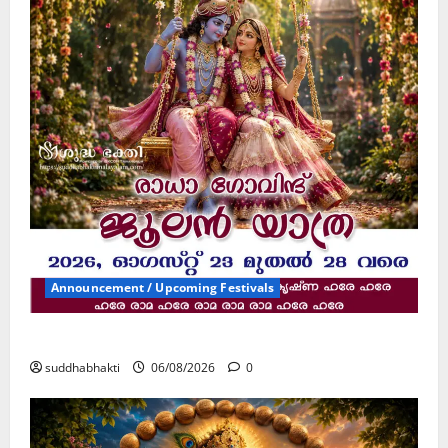
Announcement / Upcoming Festivals
ജൂലൻ യാത്ര
suddhabhakti
06/08/2026
0