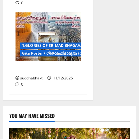
0
1.GLORIES OF SRIMAD BHAGAVAD GITA / ഗീത മഹാത്മ്യം(POST
Gita Poster / ഗീതാമഹിമാമൃതം (Gita Poster)
ഗീതാമഹിമാമൃതം
suddhabhakti
11/12/2025
0
YOU MAY HAVE MISSED