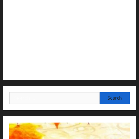
1) Spiritual Guidance & Oversight
H G Jagat Sakshi Das
Temple President · ISKCON, Trivandrum
2) Content Compilation & Graphic Design:
H.G.Gunavannitai Dās
3) Translation & Proofreading:
H.G.Nava Kisori Devi Dasi