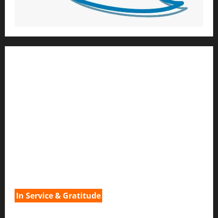
1) ആത്മീയ മാർഗ്ഗനിർദ്ദേശവും മേൽനോട്ടവും:
H.G. ജഗത് സാക്ഷി ദാസ്
Temple President
;- ഇസ്‌കോൺ,
തിരുവനന്തപുരം
2
) ഉള്ളടക്ക സമാഹരണവും ഗ്രാഫിക് ഡിസൈനും:
H.G.ഗുണവാൻ നിതായ് ദാസ്
3) വിവർത്തനവും പ്രൂഫ് റീഡിംഗും :
H.G.നവ കിഷോരി ദേവി ദാസി
In Service & Gratitude