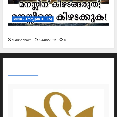
MIND / മനസ്സ് (ARTICLES)
മനസ്സിന് കീഴടങ്ങരുത്; മനസ്സിനെ കീഴടക്കുക!
suddhabhakti
04/08/2026
0
ABOUT AF THEMES