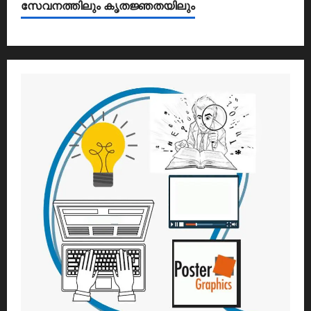
സേവനത്തിലും കൃതജ്ഞതയിലും