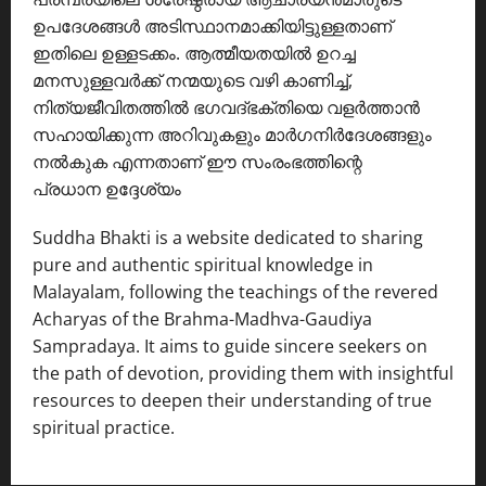
ഉപദേശങ്ങൾ അടിസ്ഥാനമാക്കിയിട്ടുള്ളതാണ്
ഇതിലെ ഉള്ളടക്കം. ആത്മീയതയിൽ ഉറച്ച
മനസുള്ളവർക്ക് നന്മയുടെ വഴി കാണിച്ച്,
നിത്യജീവിതത്തിൽ ഭഗവദ്ഭക്തിയെ വളർത്താൻ
സഹായിക്കുന്ന അറിവുകളും മാർഗനിർദേശങ്ങളും
നൽകുക എന്നതാണ് ഈ സംരംഭത്തിന്റെ
പ്രധാന ഉദ്ദേശ്യം
Suddha Bhakti is a website dedicated to sharing
pure and authentic spiritual knowledge in
Malayalam, following the teachings of the revered
Acharyas of the Brahma-Madhva-Gaudiya
Sampradaya. It aims to guide sincere seekers on
the path of devotion, providing them with insightful
resources to deepen their understanding of true
spiritual practice.