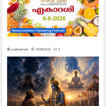
Announcement / Upcoming Festivals
ഏകാദശി
suddhabhakti
05/08/2026
0