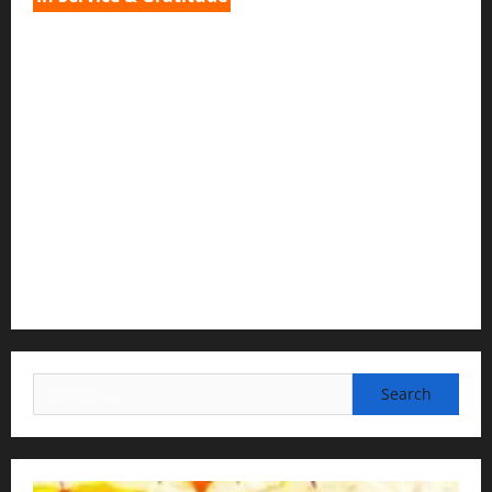
1) Spiritual Guidance & Oversight
H G Jagat Sakshi Das
Temple President · ISKCON, Trivandrum
2) Content Compilation & Graphic Design:
H.G.Gunavannitai Dās
3) Translation & Proofreading:
H.G.Nava Kisori Devi Dasi