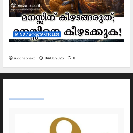
MIND / മനസ്സ് (ARTICLES)
മനസ്സിന് കീഴടങ്ങരുത്; മനസ്സിനെ കീഴടക്കുക!
suddhabhakti
04/08/2026
0
ABOUT AF THEMES