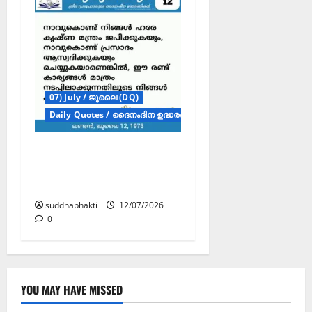
07) July / ജൂലൈ (DQ)
Daily Quotes / ദൈനംദിന ഉദ്ധരണികൾ
ഗുരുവാക്യം –
ദൈനംദിന ഉദ്ധരണികൾ
– ജൂലൈ 12
suddhabhakti
12/07/2026
0
YOU MAY HAVE MISSED