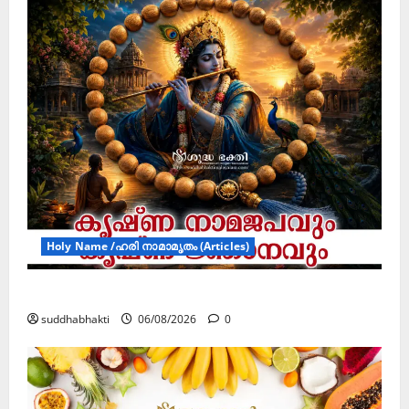
Holy Name /ഹരി നാമാമൃതം (Articles)
കൃഷ്ണ നാമജപവും കൃഷ്ണ ജ്ഞാനവും
suddhabhakti
06/08/2026
0