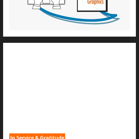
1) ആത്മീയ മാർഗ്ഗനിർദ്ദേശവും മേൽനോട്ടവും:
H.G. ജഗത് സാക്ഷി ദാസ്
Temple President
;- ഇസ്‌കോൺ,
തിരുവനന്തപുരം
2
) ഉള്ളടക്ക സമാഹരണവും ഗ്രാഫിക് ഡിസൈനും:
H.G.ഗുണവാൻ നിതായ് ദാസ്
3) വിവർത്തനവും പ്രൂഫ് റീഡിംഗും :
H.G.നവ കിഷോരി ദേവി ദാസി
In Service & Gratitude