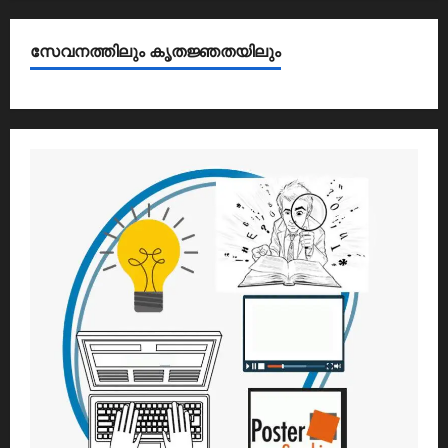
സേവനത്തിലും കൃതജ്ഞതയിലും