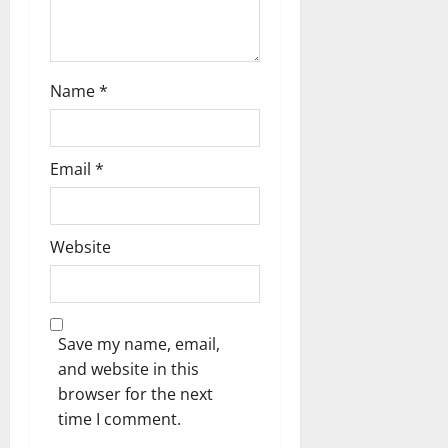
ൾ
!
03/08/202
04/08/202
0
Name
*
0
Email
*
Website
Save my name, email,
and website in this
browser for the next
time I comment.