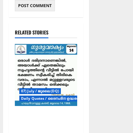
RELATED STORIES
07) July / ജൂലൈ (DQ)
Daily Quotes / ദൈനംദിന ഉദ്ധരണികൾ
ഗുരുവാക്യം –
ദൈനംദിന ഉദ്ധരണികൾ
– ജൂലൈ 14