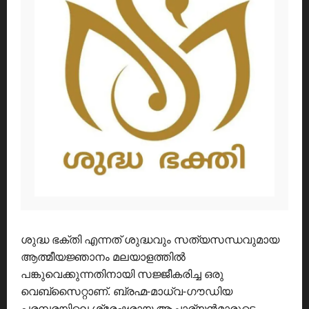
ശുദ്ധ ഭക്തി എന്നത് ശുദ്ധവും സത്യസന്ധവുമായ
ആത്മീയജ്ഞാനം മലയാളത്തിൽ
പങ്കുവെക്കുന്നതിനായി സജ്ജീകരിച്ച ഒരു
വെബ്സൈറ്റാണ്. ബ്രഹ്മ-മാധ്വ-ഗൗഡിയ
പരമ്പരയിലെ ശ്രേഷ്ഠരായ ആചാര്യൻമാരുടെ