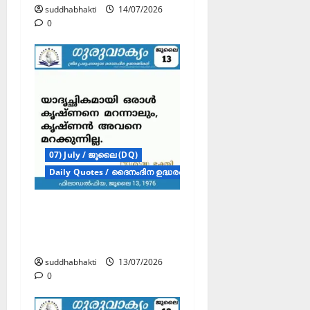
suddhabhakti
14/07/2026
0
07) July / ജൂലൈ (DQ)
Daily Quotes / ദൈനംദിന ഉദ്ധരണികൾ
ഗുരുവാക്യം –
ദൈനംദിന ഉദ്ധരണികൾ
– ജൂലൈ 13
suddhabhakti
13/07/2026
0