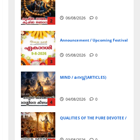
കൃഷ്ണ നാമജപവും കൃഷ്ണ
ജ്ഞാനവും
06/08/2026
0
2
Announcement / Upcoming Festivals
ഏകാദശി
05/08/2026
0
3
MIND / മനസ്സ് (ARTICLES)
മനസ്സിന് കീഴടങ്ങരുത്;
മനസ്സിനെ കീഴടക്കുക!
04/08/2026
0
4
QUALITIES OF THE PURE DEVOTEE / ശുദ്ധ 
പരിശുദ്ധ ഭക്തൻമാരുടെ
ലക്ഷണങ്ങൾ
03/08/2026
0