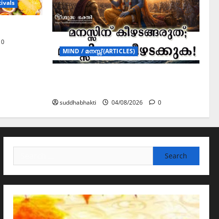
ivals
0
MIND / മനസ്സ് (ARTICLES)
മനസ്സിന് കീഴടങ്ങരുത്; മനസ്സിനെ
കീഴടക്കുക!
suddhabhakti
04/08/2026
0