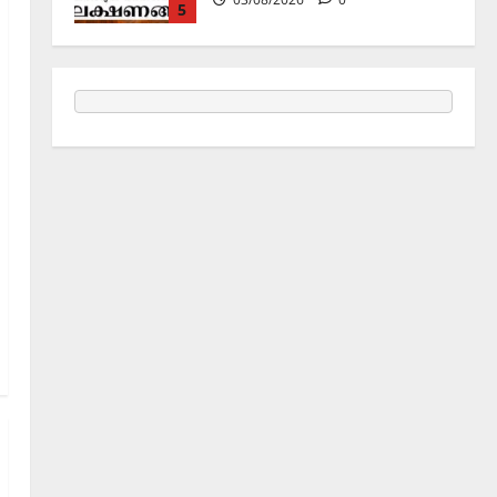
5
Announcement / Upcoming Festivals
ജൂലൻ യാത്ര
06/08/2026
0
1
Holy Name /ഹരി നാമാമൃതം (Articles)
കൃഷ്ണ നാമജപവും കൃഷ്ണ
ജ്ഞാനവും
06/08/2026
0
2
Announcement / Upcoming Festivals
ഏകാദശി
05/08/2026
0
3