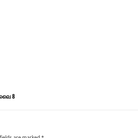
ൂലൈ 8
fields are marked
*