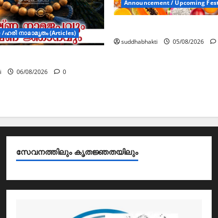
Announcement / Upcoming Fest
ഏകാദശി
/ഹരി നാമാമൃതം (Articles)
suddhabhakti
05/08/2026
മജപവും കൃഷ്ണ ജ്ഞാനവും
i
06/08/2026
0
സേവനത്തിലും കൃതജ്ഞതയിലും