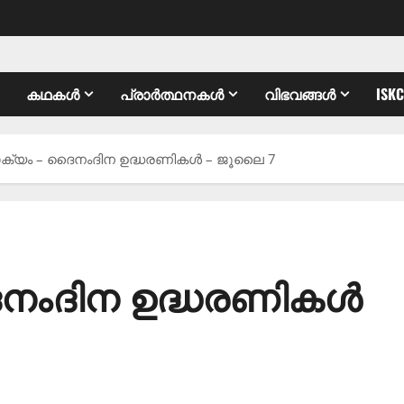
കഥകൾ
പ്രാർത്ഥനകൾ
വിഭവങ്ങൾ
ISK
ക്യം – ദൈനംദിന ഉദ്ധരണികൾ – ജൂലൈ 7
ൈനംദിന ഉദ്ധരണികൾ