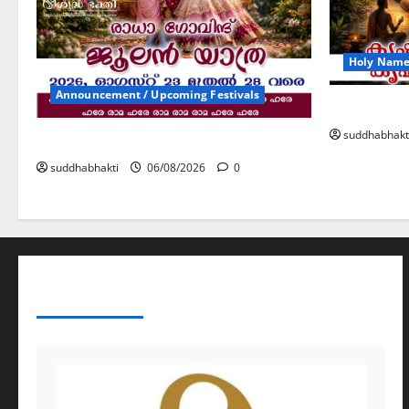
Holy Name 
Announcement / Upcoming Festivals
കൃഷ്ണ നാ
suddhabhakt
ജൂലൻ യാത്ര
suddhabhakti
06/08/2026
0
ABOUT AF THEMES