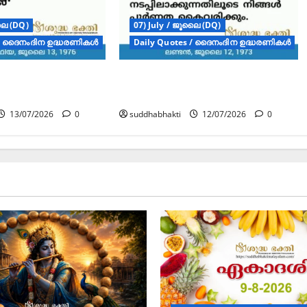
ലൈ (DQ)
07) July / ജൂലൈ (DQ)
 / ദൈനംദിന ഉദ്ധരണികൾ
Daily Quotes / ദൈനംദിന ഉദ്ധരണികൾ
ം – ദൈനംദിന
ഗുരുവാക്യം – ദൈനംദിന
 – ജൂലൈ 13
ഉദ്ധരണികൾ – ജൂലൈ 12
13/07/2026
0
suddhabhakti
12/07/2026
0