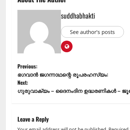
suddhabhakti
See author's posts
Previous:
ഭഗവാൻ ജഗന്നാഥന്റെ രൂപരഹസ്യം:
Next:
ഗുരുവാക്യം – ദൈനംദിന ഉദ്ധരണികൾ – ജ
Leave a Reply
Your email address will not be published.
Required 