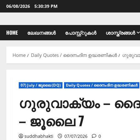
06/08/2026
5:30:40 PM
HOME
ലേഖനങ്ങൾ
പോസ്റ്റ്റുകൾ
ശാസ്ത്രങ്ങൾ
Home
Daily Quotes / ദൈനംദിന ഉദ്ധരണികൾ
ഗുരുവാ
07) July / ജൂലൈ (DQ)
Daily Quotes / ദൈനംദിന ഉദ്ധരണികൾ
ഗുരുവാക്യം – ദ
– ജൂലൈ 7
suddhabhakti
07/07/2026
0