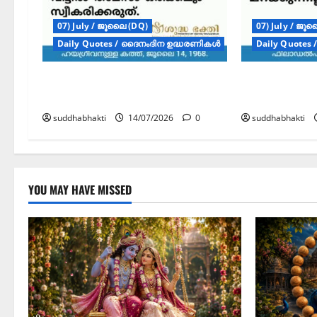
07) July / ജൂലൈ (DQ)
07) July / ജൂ
Daily Quotes / ദൈനംദിന ഉദ്ധരണികൾ
Daily Quotes
ഗുരുവാക്യം – ദൈനംദിന
ഗുരുവാക്യ
ഉദ്ധരണികൾ – ജൂലൈ 14
ഉദ്ധരണികൾ
suddhabhakti
14/07/2026
0
suddhabhakti
YOU MAY HAVE MISSED