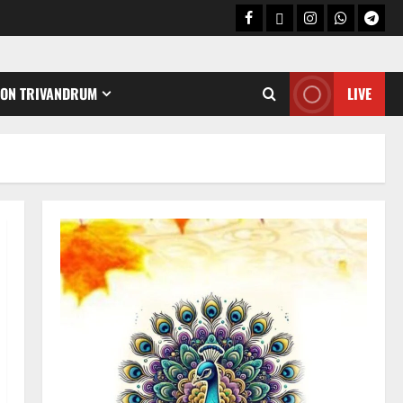
CON TRIVANDRUM
LIVE
Holy Name /ഹരി നാമാമൃതം (Articles)
കൃഷ്ണ നാമജപവും കൃഷ്ണ
ജ്ഞാനവും
06/08/2026
0
2
Announcement / Upcoming Festivals
ഏകാദശി
05/08/2026
0
3