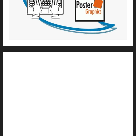
1) ആത്മീയ മാർഗ്ഗനിർദ്ദേശവും മേൽനോട്ടവും:
H.G. ജഗത് സാക്ഷി ദാസ്
Temple President
;- ഇസ്‌കോൺ,
തിരുവനന്തപുരം
2
) ഉള്ളടക്ക സമാഹരണവും ഗ്രാഫിക് ഡിസൈനും:
H.G.ഗുണവാൻ നിതായ് ദാസ്
3) വിവർത്തനവും പ്രൂഫ് റീഡിംഗും :
H.G.നവ കിഷോരി ദേവി ദാസി