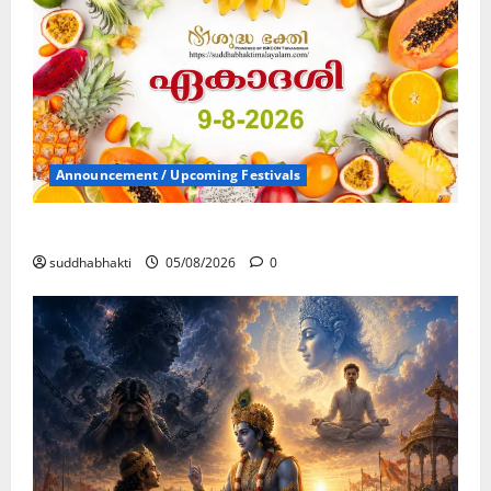
Announcement / Upcoming Festivals
ഏകാദശി
suddhabhakti
05/08/2026
0