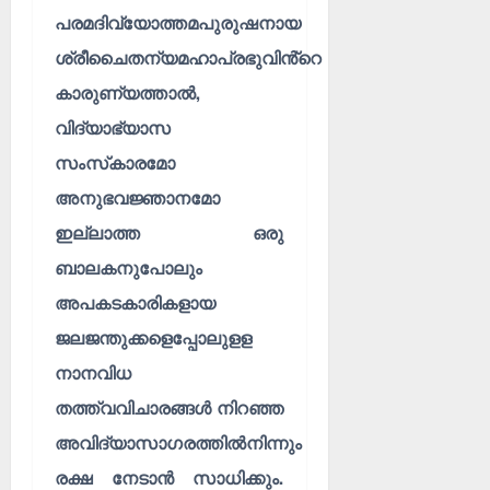
പരമദിവ്യോത്തമപുരുഷനായ
ശ്രീചൈതന്യമഹാപ്രഭുവിൻ്റെ
കാരുണ്യത്താൽ,
വിദ്യാഭ്യാസ
സംസ്‌കാരമോ
അനുഭവജ്ഞാനമോ
ഇല്ലാത്ത ഒരു
ബാലകനുപോലും
അപകടകാരികളായ
ജലജന്തുക്കളെപ്പോലുളള
നാനവിധ
തത്ത്വവിചാരങ്ങൾ നിറഞ്ഞ
അവിദ്യാസാഗരത്തിൽനിന്നും
രക്ഷ നേടാൻ സാധിക്കും.