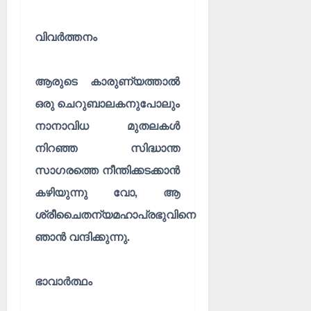
നു
മാ
ഷ്ഠാ
മൃ
ന
തം
വിവർത്തനം
മു
(
റ
ഭാ
ക
ഗം
ആരുടെ കാരുണ്യത്താൽ
ൾ
6
ഒരു ചെറുബാലകനുപോലും
)
നാനാവിധ മുതലകൾ
27/07/202
01/08/202
നിറഞ്ഞ സിദ്ധാന്ത
0
0
സാഗരത്തെ നീന്തിക്കടക്കാൻ
കഴിയുന്നു വോ, ആ
ശ്രീചൈതന്യമഹാപ്രഭുവിനെ
ഞാൻ വന്ദിക്കുന്നു.
ഭാവാർത്ഥം