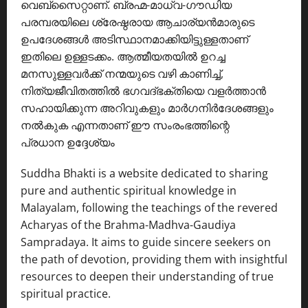
വെബ്സൈറ്റാണ്. ബ്രഹ്മ-മാധ്വ-ഗൗഡിയ
പരമ്പരയിലെ ശ്രേഷ്ഠരായ ആചാര്യൻമാരുടെ
ഉപദേശങ്ങൾ അടിസ്ഥാനമാക്കിയിട്ടുള്ളതാണ്
ഇതിലെ ഉള്ളടക്കം. ആത്മീയതയിൽ ഉറച്ച
മനസുള്ളവർക്ക് നന്മയുടെ വഴി കാണിച്ച്,
നിത്യജീവിതത്തിൽ ഭഗവദ്ഭക്തിയെ വളർത്താൻ
സഹായിക്കുന്ന അറിവുകളും മാർഗനിർദേശങ്ങളും
നൽകുക എന്നതാണ് ഈ സംരംഭത്തിന്റെ
പ്രധാന ഉദ്ദേശ്യം
Suddha Bhakti is a website dedicated to sharing
pure and authentic spiritual knowledge in
Malayalam, following the teachings of the revered
Acharyas of the Brahma-Madhva-Gaudiya
Sampradaya. It aims to guide sincere seekers on
the path of devotion, providing them with insightful
resources to deepen their understanding of true
spiritual practice.