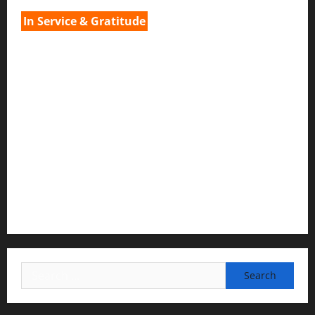
In Service & Gratitude
1) Spiritual Guidance & Oversight
H G Jagat Sakshi Das
Temple President · ISKCON, Trivandrum
2) Content Compilation & Graphic Design:
H.G.Gunavannitai Dās
3) Translation & Proofreading:
H.G.Nava Kisori Devi Dasi