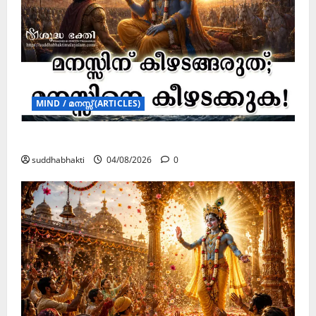
MIND / മനസ്സ് (ARTICLES)
മനസ്സിന് കീഴടങ്ങരുത്; മനസ്സിനെ കീഴടക്കുക!
suddhabhakti
04/08/2026
0