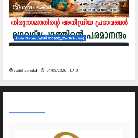
Holy Name /ഹരി നാമാമൃതം (Articles)
ഭഗവദ്പ്രേമത്തിന്റെ പരമാനന്ദം– ഹരി
നാമാമൃതം (ഭാഗം 6)
suddhabhakti
01/08/2026
0
ABOUT AF THEMES