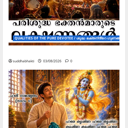
QUALITIES OF THE PURE DEVOTEE / ശുദ്ധ ഭക്തന്ൻ്റെ ഗുണങ്ങൾ ( 
പരിശുദ്ധ ഭക്തൻമാരുടെ ലക്ഷണങ്ങൾ
suddhabhakti
03/08/2026
0