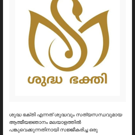
ശുദ്ധ ഭക്തി എന്നത് ശുദ്ധവും സത്യസന്ധവുമായ
ആത്മീയജ്ഞാനം മലയാളത്തിൽ
പങ്കുവെക്കുന്നതിനായി സജ്ജീകരിച്ച ഒരു