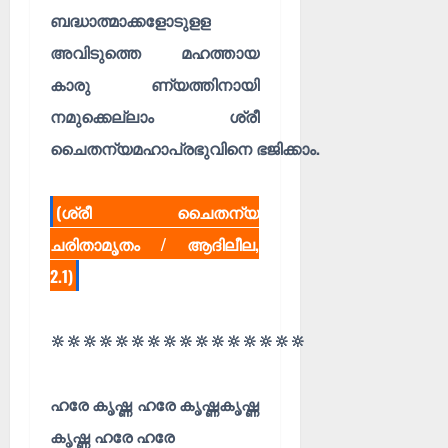
ബദ്ധാത്മാക്കളോടുളള
അവിടുത്തെ മഹത്തായ
കാരു ണ്യത്തിനായി
നമുക്കെല്ലാം ശ്രീ
ചൈതന്യമഹാപ്രഭുവിനെ ഭജിക്കാം.
(ശ്രീ ചൈതന്യ
ചരിതാമൃതം / ആദിലീല,
2.1)
🔆🔆🔆🔆🔆🔆🔆🔆🔆🔆🔆🔆🔆🔆🔆🔆
ഹരേ കൃഷ്ണ ഹരേ കൃഷ്ണകൃഷ്ണ
കൃഷ്ണ ഹരേ ഹരേ