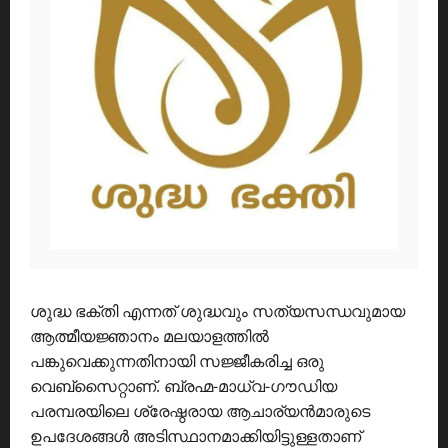
ശുദ്ധ ഭക്തി എന്നത് ശുദ്ധവും സത്യസന്ധവുമായ
ആത്മീയജ്ഞാനം മലയാളത്തിൽ
പങ്കുവെക്കുന്നതിനായി സജ്ജീകരിച്ച ഒരു
വെബ്സൈറ്റാണ്. ബ്രഹ്മ-മാധ്വ-ഗൗഡിയ
പരമ്പരയിലെ ശ്രേഷ്ഠരായ ആചാര്യൻമാരുടെ
ഉപദേശങ്ങൾ അടിസ്ഥാനമാക്കിയിട്ടുള്ളതാണ്