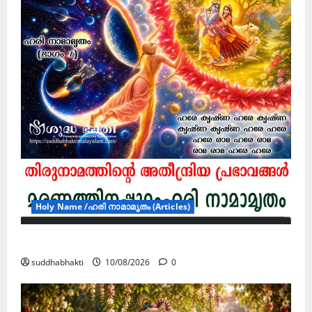
Holy Name /ഹരി നാമാമൃതം (Articles)
മരണത്തിനപ്പുറംഹരി നാമാമൃതം (ഭാഗം 7)
suddhabhakti
10/08/2026
0