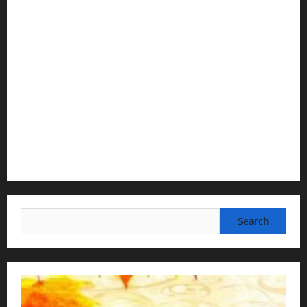
1) Spiritual Guidance & Oversight
H G Jagat Sakshi Das
Temple President · ISKCON, Trivandrum
2) Content Compilation & Graphic Design:
H.G.Gunavannitai Dās
3) Translation & Proofreading:
H.G.Nava Kisori Devi Dasi