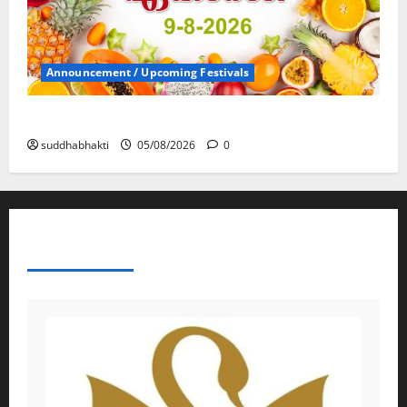
Announcement / Upcoming Festivals
ഏകാദശി
suddhabhakti
05/08/2026
0
ABOUT AF THEMES