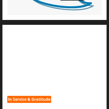
1) ആത്മീയ മാർഗ്ഗനിർദ്ദേശവും മേൽനോട്ടവും:
H.G. ജഗത് സാക്ഷി ദാസ്
Temple President
;- ഇസ്‌കോൺ,
തിരുവനന്തപുരം
2
) ഉള്ളടക്ക സമാഹരണവും ഗ്രാഫിക് ഡിസൈനും:
H.G.ഗുണവാൻ നിതായ് ദാസ്
3) വിവർത്തനവും പ്രൂഫ് റീഡിംഗും :
H.G.നവ കിഷോരി ദേവി ദാസി
In Service & Gratitude