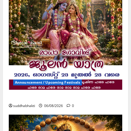
Announcement / Upcoming Festivals
ജൂലൻ യാത്ര
suddhabhakti
06/08/2026
0