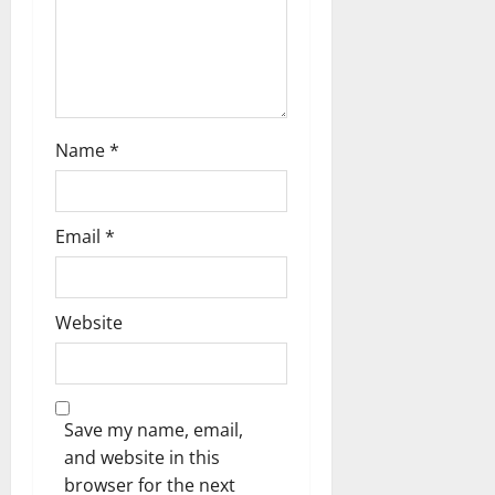
സ്സി
നെ
കീ
ഴ
ട
ക്കു
Name
*
ക
!
04/08/202
Email
*
0
Website
Save my name, email,
and website in this
browser for the next