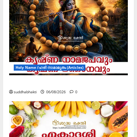
Holy Name /ഹരി നാമാമൃതം (Articles)
കൃഷ്ണ നാമജപവും കൃഷ്ണ ജ്ഞാനവും
suddhabhakti
06/08/2026
0