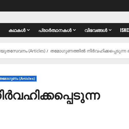
കഥകൾ
പ്രാർത്ഥനകൾ
വിഭവങ്ങൾ
ISK
തിയുതസേവനം (Articles)
തമോഗുണത്തിൽ നിർവഹിക്കപ്പെടുന്
 തമോഗുണം (Articles)
വഹിക്കപ്പെടുന്ന