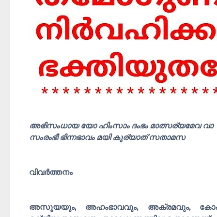
അഭിസംധായ യോ ഹിംസാം ദംഭം മാത്സര്യമേവ വാ
സംരംഭീ ഭിന്നഭാവം മയി കുര്യാത് സതാമസ
വിവർത്തനം
അസൂയയും, അഹംഭാവവും, അക്രമവും, കോപവു