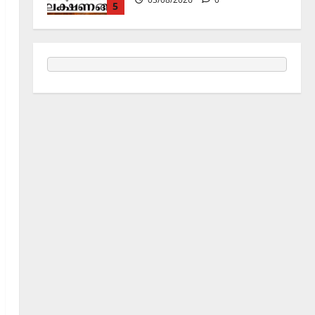
1
Holy Name /ഹരി നാമാമൃതം (Articles)
കൃഷ്ണ നാമജപവും കൃഷ്ണ
ജ്ഞാനവും
06/08/2026
0
2
Announcement / Upcoming Festivals
ഏകാദശി
05/08/2026
0
3
MIND / മനസ്സ് (ARTICLES)
മനസ്സിന് കീഴടങ്ങരുത്;
മനസ്സിനെ കീഴടക്കുക!
04/08/2026
0
4