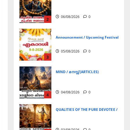
ഏകാദശി
05/08/2026
0
3
MIND / മനസ്സ് (ARTICLES)
മനസ്സിന് കീഴടങ്ങരുത്;
മനസ്സിനെ കീഴടക്കുക!
04/08/2026
0
4
QUALITIES OF THE PURE DEVOTEE / ശുദ്ധ 
പരിശുദ്ധ ഭക്തൻമാരുടെ
ലക്ഷണങ്ങൾ
03/08/2026
0
5
Announcement / Upcoming Festivals
ജൂലൻ യാത്ര
06/08/2026
0