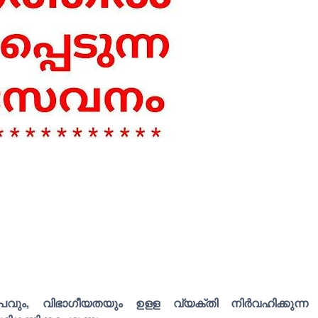
ം, വിഭാഗീയതയും ഉളള വ്യക്തി നിർവഹിക്കുന്ന