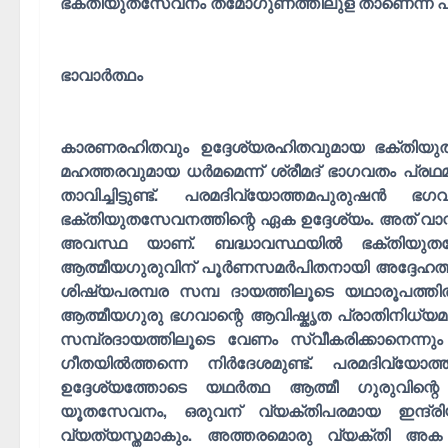
ഭക്തിയുതസേവനം തമോഗുണത്തിലുള താണെന്ന് പരിഗ
ഭാവാർത്ഥം
കാരണരഹിതവും ഉദ്ദേശ്യരഹിതവുമായ ഭക്തിയുത
മഹത്തരവുമായ ധർമമെന്ന് ശ്രീമദ് ഭാഗവതം പ്രഥമ
താവിച്ചിട്ടുണ്ട്. പരമദിവ്യോത്തമപുരുഷൻ 
ഭക്തിയുതസേവനത്തിന്റെ ഏക ഉദ്ദേശ്യം. അത് വാസ
അവസ്ഥ യാണ്. ബദ്ധാവസ്ഥയിൽ ഭക്തിയുത
ആത്മീയഗുരുവിന് പൂർണസമർപിതനായി അദ്ദേഹത്തി
ശിഷ്യപരമ്പര സമ്പ ദായത്തിലൂടെ യഥാരൂപത്
ആത്മീയഗുരു ഭഗവാന്റെ ആവിഷ്കൃത പ്രാതിനിധ്യ
സമ്പ്രദായത്തിലൂടെ വേണം സ്വീകരിക്കാനെന്നു
ഗീതയിൽത്തന്നെ നിർദേശമുണ്ട്. പരമദിവ്യോത
ഉദ്ദേശ്യത്തോടെ യഥർത്ഥ ആത്മീ ഗുരുവിന്റെ 
യൂതസേവനം, ഒരുവന് വ്യക്തിപരമായ ഇന്ദ്ര
വ്യത്യസ്തമാകും. അത്തരമൊരു വ്യക്തി അക