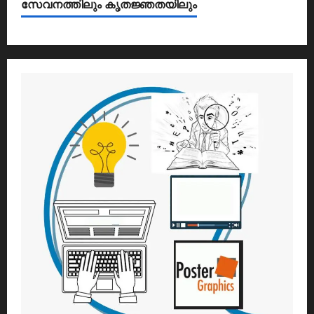
സേവനത്തിലും കൃതജ്ഞതയിലും