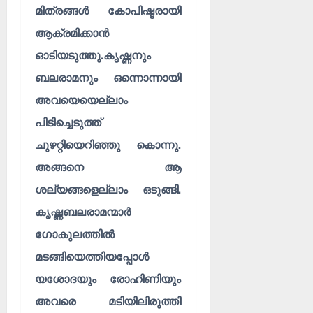
മിത്രങ്ങൾ കോപിഷ്ടരായി
ആക്രമിക്കാൻ
ഓടിയടുത്തു.കൃഷ്ണനും
ബലരാമനും ഒന്നൊന്നായി
അവയെയെല്ലാം
പിടിച്ചെടുത്ത്
ചുഴറ്റിയെറിഞ്ഞു കൊന്നു.
അങ്ങനെ ആ
ശല്യങ്ങളെല്ലാം ഒടുങ്ങി.
കൃഷ്ണബലരാമന്മാർ
ഗോകുലത്തിൽ
മടങ്ങിയെത്തിയപ്പോൾ
യശോദയും രോഹിണിയും
അവരെ മടിയിലിരുത്തി