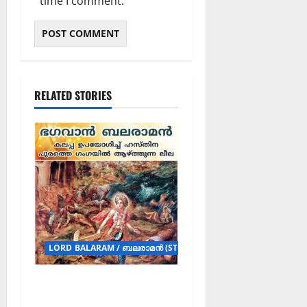
time I comment.
RELATED STORIES
LORD BALARAM / ബലരാമൻ (STORY)
ഭഗവാൻ ബലരാമൻ
കലപ്പ ഉപയോഗിച്ച്