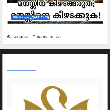
MIND / മനസ്സ് (ARTICLES)
മനസ്സിന് കീഴടങ്ങരുത്; മനസ്സിനെ കീഴടക്കുക!
suddhabhakti
04/08/2026
0
ABOUT AF THEMES