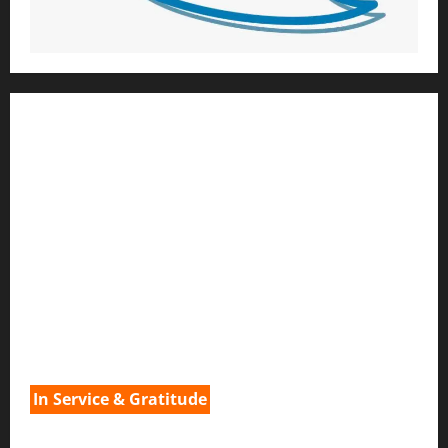
1) ആത്മീയ മാർഗ്ഗനിർദ്ദേശവും മേൽനോട്ടവും:
H.G. ജഗത് സാക്ഷി ദാസ്
Temple President
;- ഇസ്‌കോൺ,
തിരുവനന്തപുരം
2
) ഉള്ളടക്ക സമാഹരണവും ഗ്രാഫിക് ഡിസൈനും:
H.G.ഗുണവാൻ നിതായ് ദാസ്
3) വിവർത്തനവും പ്രൂഫ് റീഡിംഗും :
H.G.നവ കിഷോരി ദേവി ദാസി
In Service & Gratitude