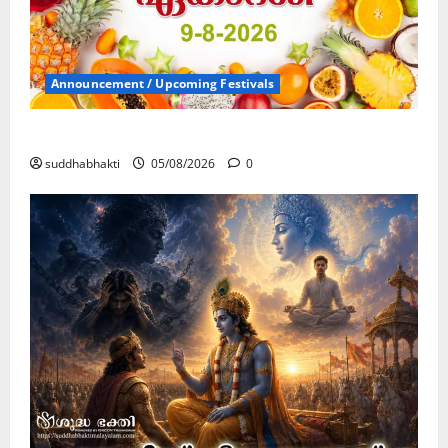
Announcement / Upcoming Festivals
ഏകാദശി
suddhabhakti
05/08/2026
0