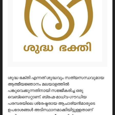
ശുദ്ധ ഭക്തി എന്നത് ശുദ്ധവും സത്യസന്ധവുമായ
ആത്മീയജ്ഞാനം മലയാളത്തിൽ
പങ്കുവെക്കുന്നതിനായി സജ്ജീകരിച്ച ഒരു
വെബ്സൈറ്റാണ്. ബ്രഹ്മ-മാധ്വ-ഗൗഡിയ
പരമ്പരയിലെ ശ്രേഷ്ഠരായ ആചാര്യൻമാരുടെ
ഉപദേശങ്ങൾ അടിസ്ഥാനമാക്കിയിട്ടുള്ളതാണ്