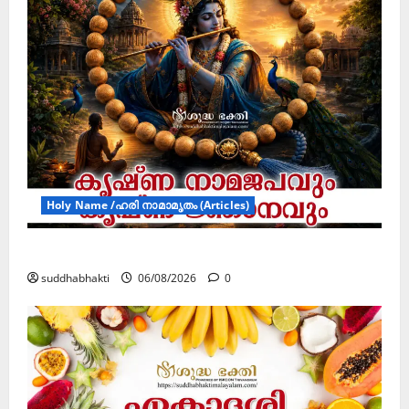
Holy Name /ഹരി നാമാമൃതം (Articles)
കൃഷ്ണ നാമജപവും കൃഷ്ണ ജ്ഞാനവും
suddhabhakti
06/08/2026
0