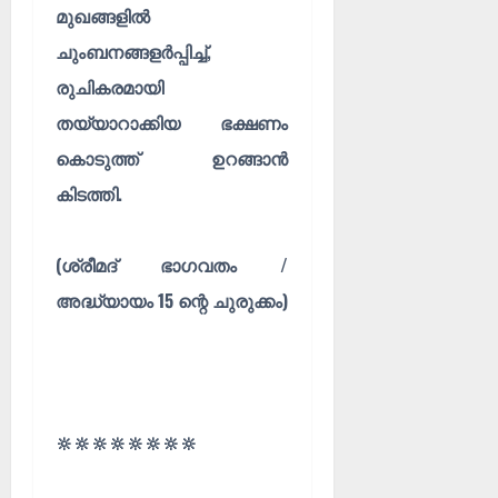
മുഖങ്ങളിൽ
ചുംബനങ്ങളർപ്പിച്ച്,
രുചികരമായി
തയ്യാറാക്കിയ ഭക്ഷണം
കൊടുത്ത് ഉറങ്ങാൻ
കിടത്തി.
(ശ്രീമദ് ഭാഗവതം /
അദ്ധ്യായം 15 ന്റെ ചുരുക്കം)
🔆🔆🔆🔆🔆🔆🔆🔆