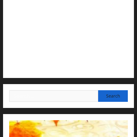
1) Spiritual Guidance & Oversight
H G Jagat Sakshi Das
Temple President · ISKCON, Trivandrum
2) Content Compilation & Graphic Design:
H.G.Gunavannitai Dās
3) Translation & Proofreading:
H.G.Nava Kisori Devi Dasi