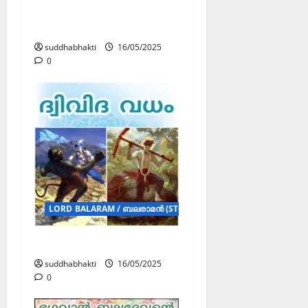
ഹസ്തിന പുരത്തെ
ഗംഗയിൽ ആഴ്ത്തുന്ന ലീല
suddhabhakti
16/05/2025
0
LORD BALARAM / ബലരാമൻ (STORY)
ദ്വിവിദ വധം
suddhabhakti
16/05/2025
0