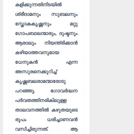
ൾ
!
കളിക്കുന്നതിനിടയിൽ
ശ്രീദാമനും സുബലനും
03/08/202
04/08/202
സ്തോകകൃഷ്ണനും മറ്റു
0
0
ഗോപബാലന്മാരും, ദുഷ്ടനും
ആരാലും നിയന്ത്രിക്കാൻ
കഴിയാത്തവനുമായ
ധേനുകൻ എന്ന
അസുരനെക്കുറിച്ച്
കൃഷ്ണബലരാമന്മാരോടു
പറഞ്ഞു. ഗോവർദ്ധന
പർവതത്തിനരികിലുള്ള
താലവനത്തിൽ കഴുതയുടെ
രൂപം ധരിച്ചാണവൻ
വസിച്ചിരുന്നത്. ആ