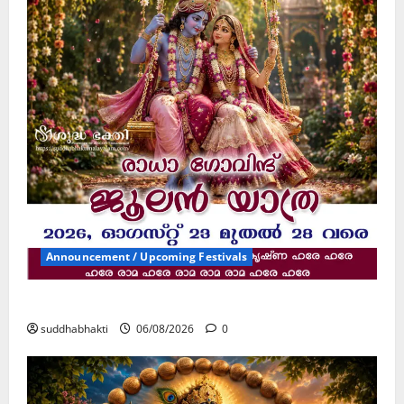
Announcement / Upcoming Festivals
ജൂലൻ യാത്ര
suddhabhakti
06/08/2026
0