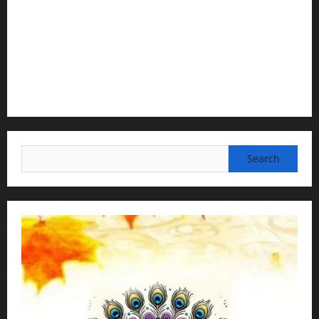
2) Content Compilation & Graphic Design:
H.G.Gunavannitai Dās
3) Translation & Proofreading:
H.G.Nava Kisori Devi Dasi