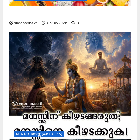
ഏകാദശി
suddhabhakti
05/08/2026
0
MIND / മനസ്സ് (ARTICLES)