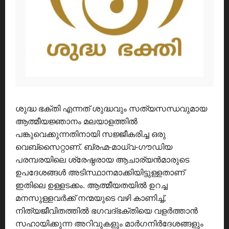
ശുദ്ധ ഭക്തി എന്നത് ശുദ്ധവും സത്യസന്ധവുമായ
ആത്മീയജ്ഞാനം മലയാളത്തിൽ
പങ്കുവെക്കുന്നതിനായി സജ്ജീകരിച്ച ഒരു
വെബ്സൈറ്റാണ്. ബ്രഹ്മ-മാധ്വ-ഗൗഡിയ
പരമ്പരയിലെ ശ്രേഷ്ഠരായ ആചാര്യൻമാരുടെ
ഉപദേശങ്ങൾ അടിസ്ഥാനമാക്കിയിട്ടുള്ളതാണ്
ഇതിലെ ഉള്ളടക്കം. ആത്മീയതയിൽ ഉറച്ച
മനസുള്ളവർക്ക് നന്മയുടെ വഴി കാണിച്ച്,
നിത്യജീവിതത്തിൽ ഭഗവദ്ഭക്തിയെ വളർത്താൻ
സഹായിക്കുന്ന അറിവുകളും മാർഗനിർദേശങ്ങളും