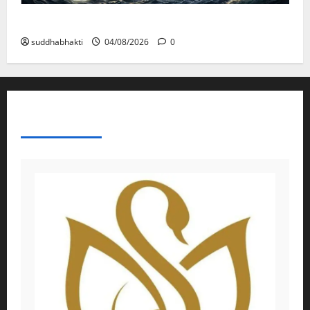
മനസ്സിന് കീഴടങ്ങരുത്; മനസ്സിനെ കീഴടക്കുക!
suddhabhakti
04/08/2026
0
ABOUT AF THEMES