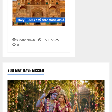
Holy Places / തീർത്ഥ സ്ഥലങ്ങൾ (JSDV )
ജയ്പൂർ
suddhabhakti
06/11/2025
0
YOU MAY HAVE MISSED