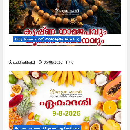
Holy Name /ഹരി നാമാമൃതം (Articles)
കൃഷ്ണ നാമജപവും കൃഷ്ണ ജ്ഞാനവും
suddhabhakti
06/08/2026
0
Announcement / Upcoming Festivals