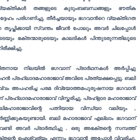
 വ്യക്തികൾ തങ്ങളുടെ കുടുംബബന്ധങ്ങളും ഭൗതിക
ം അദ്ദേഹം പരിഗണിച്ചു. തീർച്ചയായും ഭഗവാൻറെ വ്യക്തിഗത
െ തൃപ്തിക്കായി സ്വന്തം ജീവൻ പോലും അവർ ചിലപ്പോൾ
ടെയും ഭക്തന്മാരുടെയും കാലടികൾ പിന്തുടരുന്നതിലൂടെ
ക്ഷിച്ചു.
തനായ നിലയിൽ ഭഗവാന് പ്രാർഥനകൾ അർപ്പിച്ചു
ഹൻ പ്രഹ്ലാദമഹാരാജാവ് അവിടെ പ്രത്യക്ഷപ്പെട്ടു. ബലി
ൂർവ്വം അപഹരിച്ച പരമ ദിവ്യോത്തമപുരുഷനായ ഭഗവാൻ
് പ്രഹ്ലാദമഹാരാജാവ് വിസ്തരിച്ചു. പ്രഹ്ളാദ മഹാരാജാവ്
ബലിമഹാരാജാവിന്റെ പത്നിയായ വിന്ധ്യാ വലിയും ,
ണിക്കുകയുണ്ടായി. ബലി മഹാരാജാവ് എല്ലാം ഭഗവാന്
േണ്ടി അവർ പ്രാർത്ഥിച്ചു . ഒരു അഭക്തന്റെ സമ്പത്ത്
ന്റെ ഐശ്വര്യം എന്നും ഭഗവാൻ അപ്പോൾ വിവരിച്ചു.