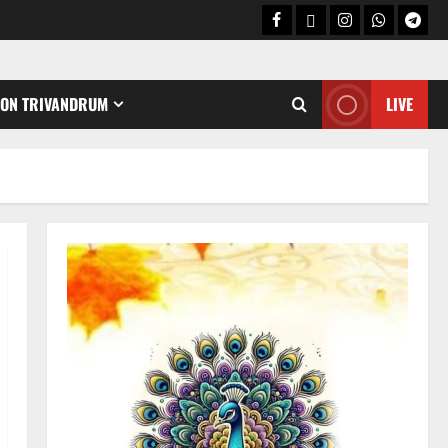
CON TRIVANDRUM
LIVE
Holy Name /ഹരി നാമാമൃതം (Articles)
കൃഷ്ണ നാമജപവും കൃഷ്ണ
ജ്ഞാനവും
06/08/2026
0
2
Announcement / Upcoming Festivals
ഏകാദശി
05/08/2026
0
3