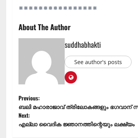
🔆🔆🔆🔆🔆🔆🔆🔆🔆🔆🔆🔆🔆🔆🔆🔆
About The Author
suddhabhakti
See author's posts
Previous:
ബലി മഹാരാജാവ് ത്രിലോകങ്ങളും ഭഗവാന് സമർപ
Next:
എല്ലാ വൈദിക ജ്ഞാനത്തിന്റെയും ലക്ഷ്യം