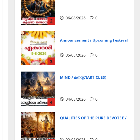
കൃഷ്ണ നാമജപവും കൃഷ്ണ
ജ്ഞാനവും
06/08/2026
0
2
Announcement / Upcoming Festivals
ഏകാദശി
05/08/2026
0
3
MIND / മനസ്സ് (ARTICLES)
മനസ്സിന് കീഴടങ്ങരുത്;
മനസ്സിനെ കീഴടക്കുക!
04/08/2026
0
4
QUALITIES OF THE PURE DEVOTEE / ശുദ്ധ 
പരിശുദ്ധ ഭക്തൻമാരുടെ
ലക്ഷണങ്ങൾ
03/08/2026
0