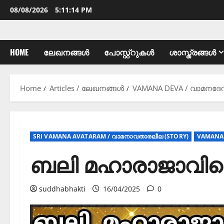
08/08/2026
5:11:16 PM
HOME
ലേഖനങ്ങൾ
പോസ്റ്റ്റുകൾ
ശാസ്ത്രങ്ങൾ
Home
Articles / ലേഖനങ്ങൾ
VAMANA DEVA / വാമനദേവൻ
SRI VAMANA AVATARAM / വാമനാവതാരലീല (STORY)
VAMANA 
ബലി മഹാരാജാവിന
suddhabhakti
16/04/2025
0