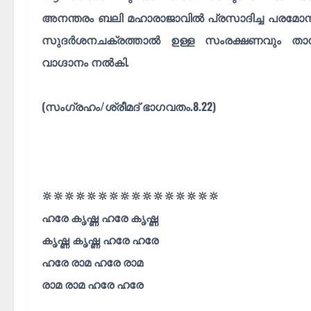
അനന്തരം ബലി മഹാരാജാവിൽ പ്രസാദിച്ച പരമോന
സുദർശനചക്രത്താൽ ഉള്ള സംരക്ഷണവും താൻ എപ
വാഗ്ദാനം നൽകി.
(സംഗ്രഹം/ശ്രീമദ് ഭാഗവതം.8.22)
🔆🔆🔆🔆🔆🔆🔆🔆🔆🔆🔆🔆🔆🔆🔆🔆
ഹരേ കൃഷ്ണ ഹരേ കൃഷ്ണ
കൃഷ്ണ കൃഷ്ണ ഹരേ ഹരേ
ഹരേ രാമ ഹരേ രാമ
രാമ രാമ ഹരേ ഹരേ