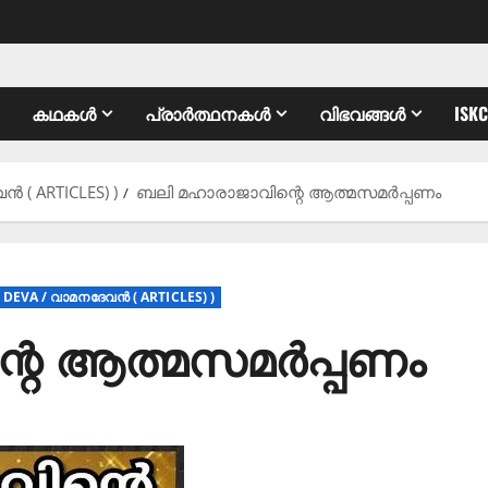
കഥകൾ
പ്രാർത്ഥനകൾ
വിഭവങ്ങൾ
ISK
 ( ARTICLES) )
ബലി മഹാരാജാവിന്റെ ആത്മസമർപ്പണം
DEVA / വാമനദേവൻ ( ARTICLES) )
്റെ ആത്മസമർപ്പണം