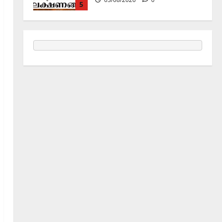
5
Announcement / Upcoming Festivals
ജൂലൻ യാത്ര
06/08/2026
0
1
Holy Name /ഹരി നാമാമൃതം (Articles)
കൃഷ്ണ നാമജപവും കൃഷ്ണ
ജ്ഞാനവും
06/08/2026
0
2
Announcement / Upcoming Festivals
ഏകാദശി
05/08/2026
0
3