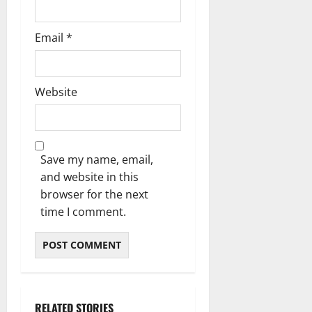
ൾ
!
Email
*
03/08/202
04/08/202
0
0
Website
Save my name, email,
and website in this
browser for the next
time I comment.
RELATED STORIES