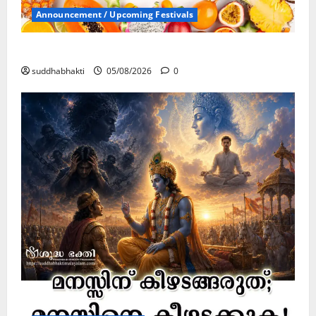
Announcement / Upcoming Festivals
ഏകാദശി
suddhabhakti
05/08/2026
0