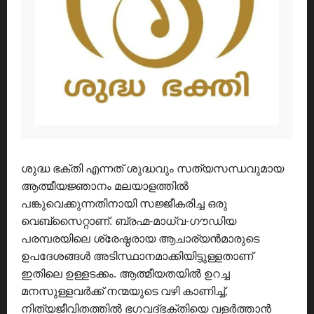
ശുദ്ധ ഭക്തി എന്നത് ശുദ്ധവും സത്യസന്ധവുമായ
ആത്മീയജ്ഞാനം മലയാളത്തിൽ
പങ്കുവെക്കുന്നതിനായി സജ്ജീകരിച്ച ഒരു
വെബ്സൈറ്റാണ്. ബ്രഹ്മ-മാധ്വ-ഗൗഡിയ
പരമ്പരയിലെ ശ്രേഷ്ഠരായ ആചാര്യൻമാരുടെ
ഉപദേശങ്ങൾ അടിസ്ഥാനമാക്കിയിട്ടുള്ളതാണ്
ഇതിലെ ഉള്ളടക്കം. ആത്മീയതയിൽ ഉറച്ച
മനസുള്ളവർക്ക് നന്മയുടെ വഴി കാണിച്ച്,
നിത്യജീവിതത്തിൽ ഭഗവദ്ഭക്തിയെ വളർത്താൻ