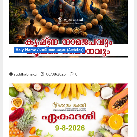
Holy Name /ഹരി നാമാമൃതം (Articles)
കൃഷ്ണ നാമജപവും കൃഷ്ണ ജ്ഞാനവും
suddhabhakti
06/08/2026
0