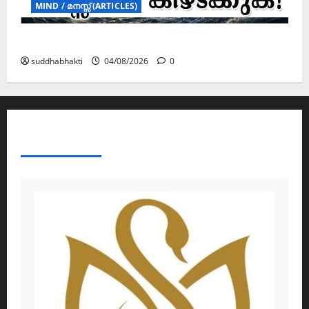
MIND / മനസ്സ് (ARTICLES)
മനസ്സിന് കീഴടങ്ങരുത്; മനസ്സിനെ കീഴടക്കുക!
suddhabhakti
04/08/2026
0
ABOUT AF THEMES