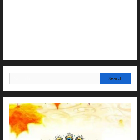
2) Content Compilation & Graphic Design:
H.G.Gunavannitai Dās
3) Translation & Proofreading:
H.G.Nava Kisori Devi Dasi