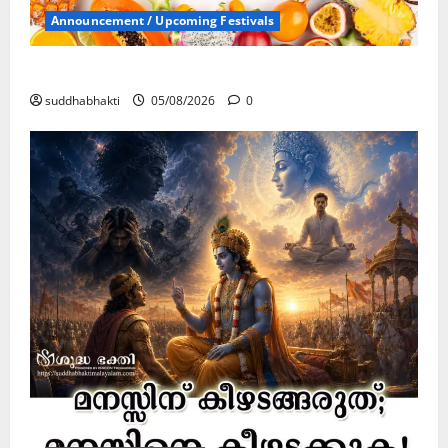
Announcement / Upcoming Festivals
ഏകാദശി
suddhabhakti
05/08/2026
0