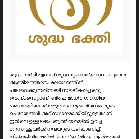
ശുദ്ധ ഭക്തി എന്നത് ശുദ്ധവും സത്യസന്ധവുമായ
ആത്മീയജ്ഞാനം മലയാളത്തിൽ
പങ്കുവെക്കുന്നതിനായി സജ്ജീകരിച്ച ഒരു
വെബ്സൈറ്റാണ്. ബ്രഹ്മ-മാധ്വ-ഗൗഡിയ
പരമ്പരയിലെ ശ്രേഷ്ഠരായ ആചാര്യൻമാരുടെ
ഉപദേശങ്ങൾ അടിസ്ഥാനമാക്കിയിട്ടുള്ളതാണ്
ഇതിലെ ഉള്ളടക്കം. ആത്മീയതയിൽ ഉറച്ച
മനസുള്ളവർക്ക് നന്മയുടെ വഴി കാണിച്ച്,
നിത്യജീവിതത്തിൽ ഭഗവദ്ഭക്തിയെ വളർത്താൻ