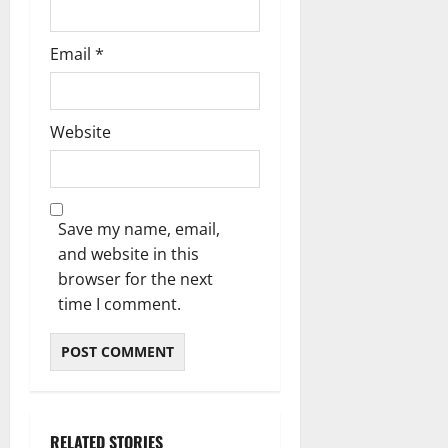
ൾ
!
Email
*
03/08/202
04/08/202
0
0
Website
Save my name, email,
and website in this
browser for the next
time I comment.
RELATED STORIES