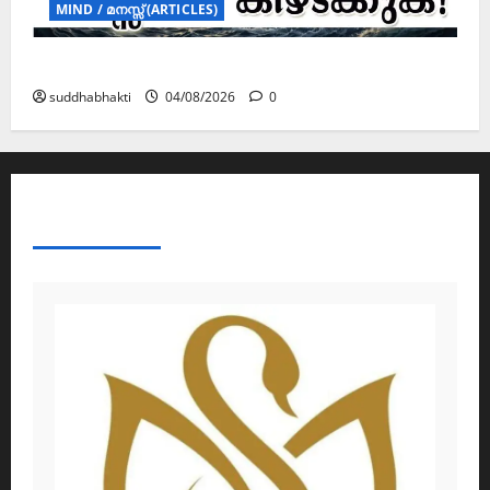
MIND / മനസ്സ് (ARTICLES)
മനസ്സിന് കീഴടങ്ങരുത്; മനസ്സിനെ കീഴടക്കുക!
suddhabhakti
04/08/2026
0
ABOUT AF THEMES