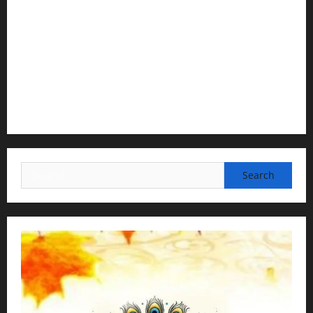
2) Content Compilation & Graphic Design:
H.G.Gunavannitai Dās
3) Translation & Proofreading:
H.G.Nava Kisori Devi Dasi