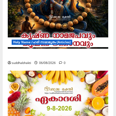
Holy Name /ഹരി നാമാമൃതം (Articles)
കൃഷ്ണ നാമജപവും കൃഷ്ണ ജ്ഞാനവും
suddhabhakti
06/08/2026
0