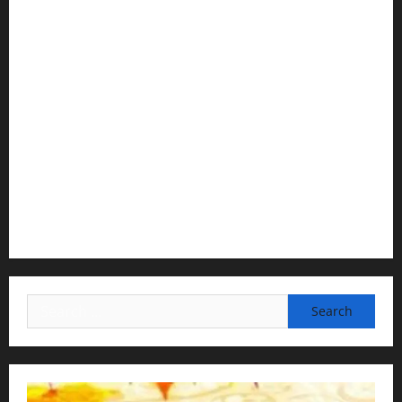
1) Spiritual Guidance & Oversight
H G Jagat Sakshi Das
Temple President · ISKCON, Trivandrum
2) Content Compilation & Graphic Design:
H.G.Gunavannitai Dās
3) Translation & Proofreading:
H.G.Nava Kisori Devi Dasi