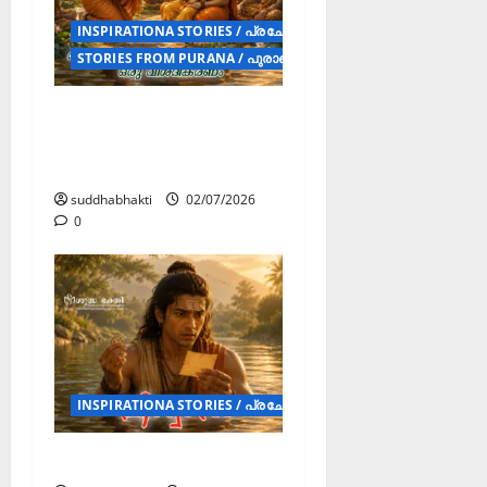
INSPIRATIONA STORIES / പ്രചോദക കഥകൾ (STORY)
STORIES FROM PURANA / പുരാണ കഥകൾ (STORY)
ആരാണ് യഥാർത്ഥ
ശ്രേഷ്ഠഭക്തൻ? ഒരു
വിശദീകരണം
suddhabhakti
02/07/2026
0
INSPIRATIONA STORIES / പ്രചോദക കഥകൾ (STORY)
വിശ്വാസം