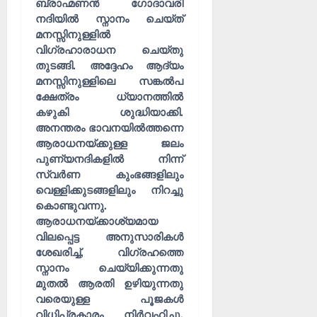
ന
ബ്രാഹ്മണൻ ഗോദാവരി
MIND / മനസ
വും
നദിയിൽ സ്നാനം ചെയ്ത്
05/08/202
മ
മനസ്സിനുള്ളിൽ
0
ന
വിഗ്രഹാരാധന ചെയ്തു
06/08/202
സ്സി
തുടങ്ങി. അദ്ദേഹം ആദ്യം
ന്
0
4
മനസ്സിനുള്ളിലെ സങ്കൽപ
കീ
ക്ഷേത്രം ധ്യാനത്തിൽ
ഴ
QUALITIES
കഴുകി ശുദ്ധിയാക്കി.
പ
ട
അനന്തരം ഭാവനയിൽത്തന്നെ
രി
ങ്ങ
ആരാധനയ്ക്കുള്ള ജലം
ശു
രു
പുണ്യനദികളിൽ നിന്ന്
ദ്ധ
ത്
5
സ്വർണ കുംഭങ്ങളിലും
ഭ
;
വെള്ളിക്കുടങ്ങളിലും നിറച്ചു
ക്ത
മ
കൊണ്ടുവന്നു.
ൻ
ന
ആരാധനയ്ക്കാശ്യമായ
മാ
സ്സി
വിലപ്പെട്ട അനുസാരികൾ
രു
നെ
ശേഖരിച്ച്, വിഗ്രഹത്തെ
ടെ
കീ
സ്നാനം ചെയ്യിക്കുന്നതു
ല
ഴ
മുതൽ ആരതി ഉഴിയുന്നതു
ക്ഷ
ട
വരെയുള്ള പൂജകൾ
ണ
ക്കു
വിധിപ്രകാരം നിർവഹിച്ചു.