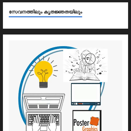
സേവനത്തിലും കൃതജ്ഞതയിലും