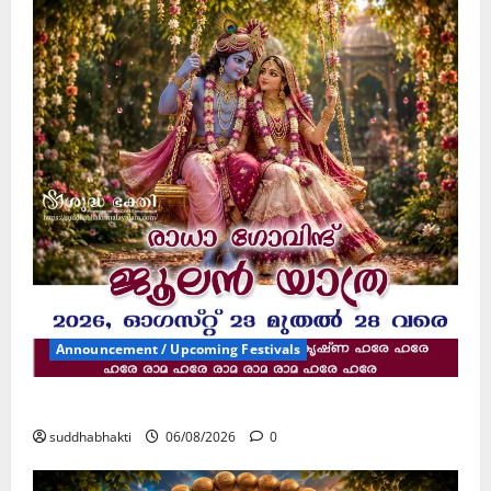
Announcement / Upcoming Festivals
ജൂലൻ യാത്ര
suddhabhakti
06/08/2026
0