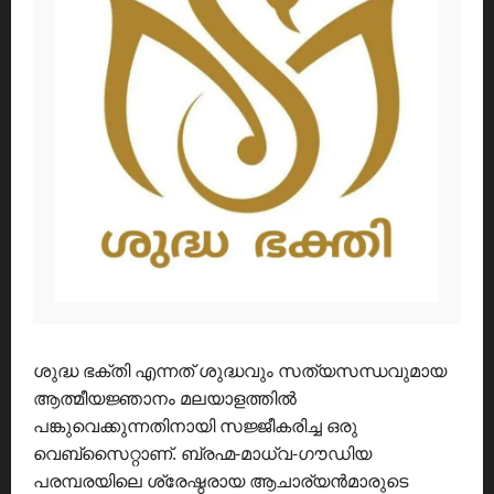
ശുദ്ധ ഭക്തി എന്നത് ശുദ്ധവും സത്യസന്ധവുമായ
ആത്മീയജ്ഞാനം മലയാളത്തിൽ
പങ്കുവെക്കുന്നതിനായി സജ്ജീകരിച്ച ഒരു
വെബ്സൈറ്റാണ്. ബ്രഹ്മ-മാധ്വ-ഗൗഡിയ
പരമ്പരയിലെ ശ്രേഷ്ഠരായ ആചാര്യൻമാരുടെ