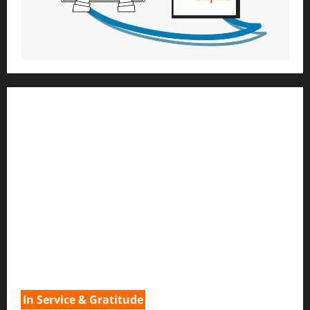
1) ആത്മീയ മാർഗ്ഗനിർദ്ദേശവും മേൽനോട്ടവും:
H.G. ജഗത് സാക്ഷി ദാസ്
Temple President
;- ഇസ്‌കോൺ,
തിരുവനന്തപുരം
2
) ഉള്ളടക്ക സമാഹരണവും ഗ്രാഫിക് ഡിസൈനും:
H.G.ഗുണവാൻ നിതായ് ദാസ്
3) വിവർത്തനവും പ്രൂഫ് റീഡിംഗും :
H.G.നവ കിഷോരി ദേവി ദാസി
In Service & Gratitude