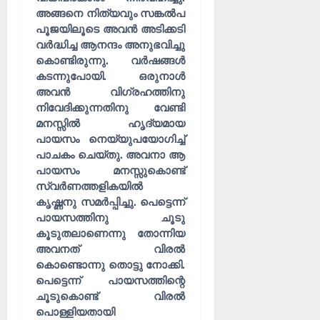
ങ്ങ
ക
അങ്ങനെ നിത്യവും സങ്കൽപ
ൾ
!
പൂജയിലൂടെ അവൻ അടിക്കടി
വർദ്ധിച്ച ആനന്ദം അനുഭവിച്ചു
03/08/202
04/08/202
കൊണ്ടിരുന്നു. വർഷങ്ങൾ
കടന്നുപോയി. ഒരുനാൾ
0
0
അവൻ വിഗ്രഹത്തിനു
നിവേദിക്കുന്നതിനു വേണ്ടി
മനസ്സിൽ ഹൃദ്യമായ
പായസം നെയ്യുപയോഗിച്ച്
പാചകം ചെയ്തു. അവനാ ആ
പായസം മനസ്സുകൊണ്ട്
സ്വർണത്തളികയിൽ
കൃഷ്ണനു സമർപ്പിച്ചു. പെട്ടെന്ന്
പായസത്തിനു ചൂടു
കൂടുതലാണെന്നു തോന്നിയ
അവനത് വിരൽ
കൊണ്ടൊന്നു തൊട്ടു നോക്കി.
പെട്ടെന്ന് പായസത്തിന്റെ
ചൂടുകൊണ്ട് വിരൽ
പൊള്ളിയതായി