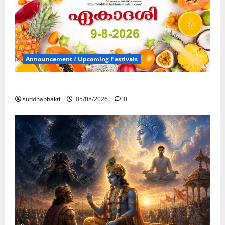
Announcement / Upcoming Festivals
ഏകാദശി
suddhabhakti
05/08/2026
0