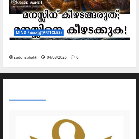
MIND / മനസ്സ് (ARTICLES)
മനസ്സിന് കീഴടങ്ങരുത്; മനസ്സിനെ കീഴടക്കുക!
suddhabhakti
04/08/2026
0
ABOUT AF THEMES