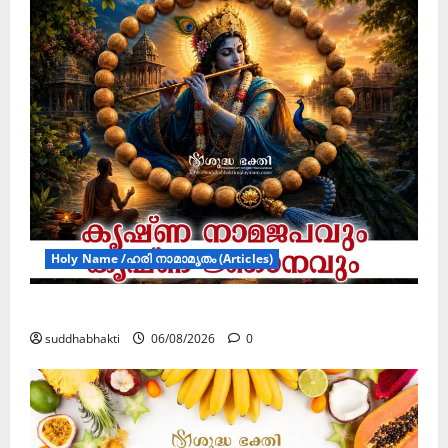
Holy Name /ഹരി നാമാമൃതം (Articles)
കൃഷ്ണ നാമജപവും കൃഷ്ണ ജ്ഞാനവും
suddhabhakti
06/08/2026
0