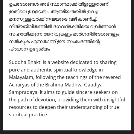
ഉപദേശങ്ങൾ അടിസ്ഥാനമാക്കിയിട്ടുള്ളതാണ്
ഇതിലെ ഉള്ളടക്കം. ആത്മീയതയിൽ ഉറച്ച
മനസുള്ളവർക്ക് നന്മയുടെ വഴി കാണിച്ച്,
നിത്യജീവിതത്തിൽ ഭഗവദ്ഭക്തിയെ വളർത്താൻ
സഹായിക്കുന്ന അറിവുകളും മാർഗനിർദേശങ്ങളും
നൽകുക എന്നതാണ് ഈ സംരംഭത്തിന്റെ
പ്രധാന ഉദ്ദേശ്യം
Suddha Bhakti is a website dedicated to sharing
pure and authentic spiritual knowledge in
Malayalam, following the teachings of the revered
Acharyas of the Brahma-Madhva-Gaudiya
Sampradaya. It aims to guide sincere seekers on
the path of devotion, providing them with insightful
resources to deepen their understanding of true
spiritual practice.