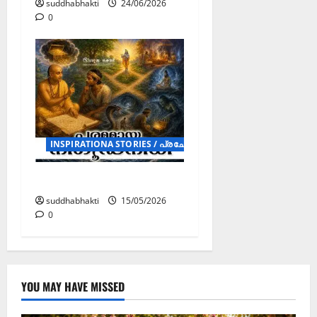
suddhabhakti
24/06/2026
0
INSPIRATIONA STORIES / പ്രചോദക കഥകൾ (STORY)
പരമമായ നിഗൂഢനിധി
suddhabhakti
15/05/2026
0
YOU MAY HAVE MISSED