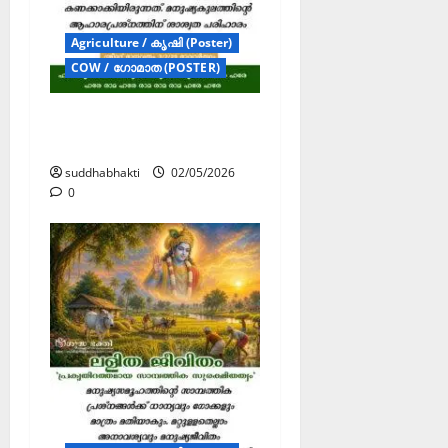
Agriculture / കൃഷി (Poster)
COW / ഗോമാത (POSTER)
വൈദിക
സമ്പദ്‌വ്യവസ്ഥ
suddhabhakti
02/05/2026
0