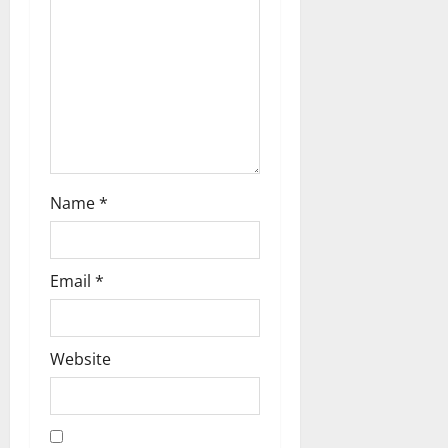
ഹ
രി
നാ
മാ
മൃ
തം
(
ഭാ
ഗം
Name
*
6
)
01/08/202
Email
*
0
Website