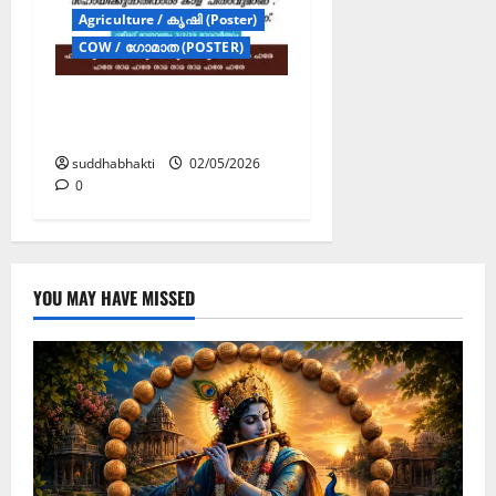
Agriculture / കൃഷി (Poster)
COW / ഗോമാത (POSTER)
ഗോമാതാവും
വൃഷഭപിതാവും
suddhabhakti
02/05/2026
0
YOU MAY HAVE MISSED