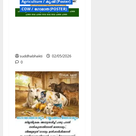
Agriculture / കൃഷി (Poster)
COW / ഗോമാത (POSTER)
ലളിത ജീവിതം :
പ്രകൃതിദത്തമായ
സാമ്പത്തിക
സുരക്ഷിതത്വം”
suddhabhakti
02/05/2026
0