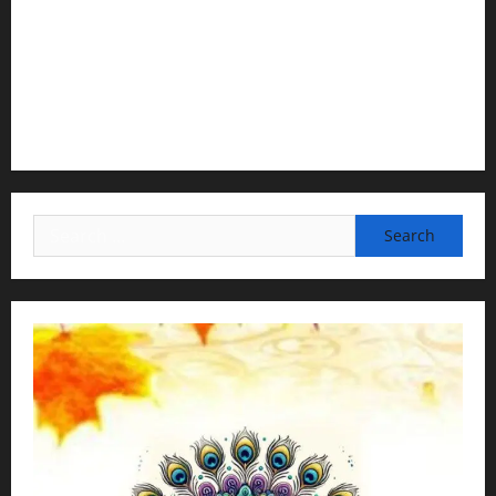
2) Content Compilation & Graphic Design:
H.G.Gunavannitai Dās
3) Translation & Proofreading:
H.G.Nava Kisori Devi Dasi