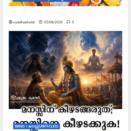
ഏകാദശി
suddhabhakti
05/08/2026
0
MIND / മനസ്സ് (ARTICLES)