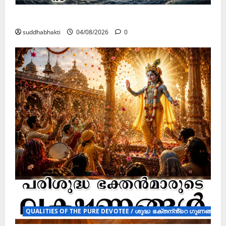
മനസ്സിന് കീഴടങ്ങരുത്; മനസ്സിനെ കീഴടക്കുക!
suddhabhakti
04/08/2026
0
QUALITIES OF THE PURE DEVOTEE / ശുദ്ധ ഭക്തന്ൻ്റെ ഗുണങ്ങൾ ( 