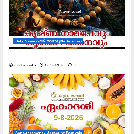
Holy Name /ഹരി നാമാമൃതം (Articles)
കൃഷ്ണ നാമജപവും കൃഷ്ണ ജ്ഞാനവും
suddhabhakti
06/08/2026
0
Announcement / Upcoming Festivals