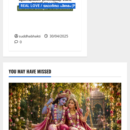
REAL LOVE / യഥാർത്ഥ പ്രേമം (POSTERS)
നൈസർഗ്ഗികമായ
കൃഷ്ണപ്രേമo
suddhabhakti
30/04/2025
0
YOU MAY HAVE MISSED