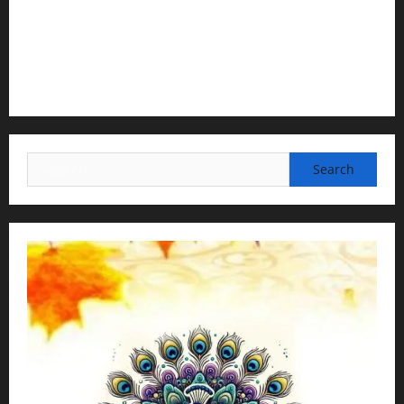
H.G.Gunavannitai Dās
3) Translation & Proofreading:
H.G.Nava Kisori Devi Dasi