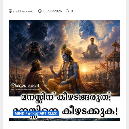
ഏകാദശി
suddhabhakti
05/08/2026
0
MIND / മനസ്സ് (ARTICLES)
മനസ്സിന് കീഴടങ്ങരുത്; മനസ്സിനെ കീഴടക്കുക!