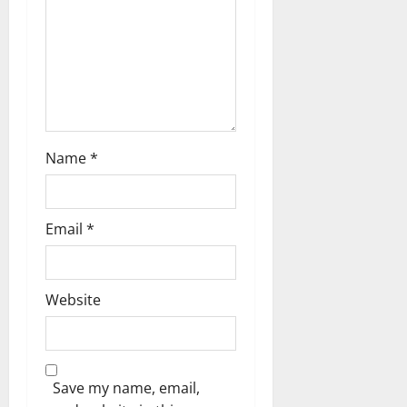
ങ്ങ
ക
ൾ
!
03/08/202
04/08/202
0
0
Name
*
Email
*
Website
Save my name, email,