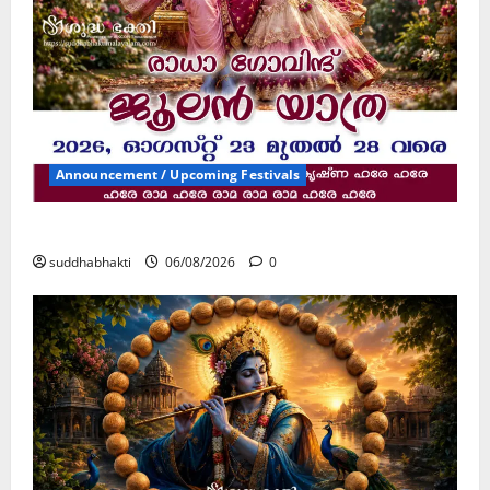
Announcement / Upcoming Festivals
ജൂലൻ യാത്ര
suddhabhakti
06/08/2026
0