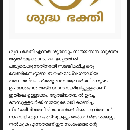
ശുദ്ധ ഭക്തി എന്നത് ശുദ്ധവും സത്യസന്ധവുമായ
ആത്മീയജ്ഞാനം മലയാളത്തിൽ
പങ്കുവെക്കുന്നതിനായി സജ്ജീകരിച്ച ഒരു
വെബ്സൈറ്റാണ്. ബ്രഹ്മ-മാധ്വ-ഗൗഡിയ
പരമ്പരയിലെ ശ്രേഷ്ഠരായ ആചാര്യൻമാരുടെ
ഉപദേശങ്ങൾ അടിസ്ഥാനമാക്കിയിട്ടുള്ളതാണ്
ഇതിലെ ഉള്ളടക്കം. ആത്മീയതയിൽ ഉറച്ച
മനസുള്ളവർക്ക് നന്മയുടെ വഴി കാണിച്ച്,
നിത്യജീവിതത്തിൽ ഭഗവദ്ഭക്തിയെ വളർത്താൻ
സഹായിക്കുന്ന അറിവുകളും മാർഗനിർദേശങ്ങളും
നൽകുക എന്നതാണ് ഈ സംരംഭത്തിന്റെ