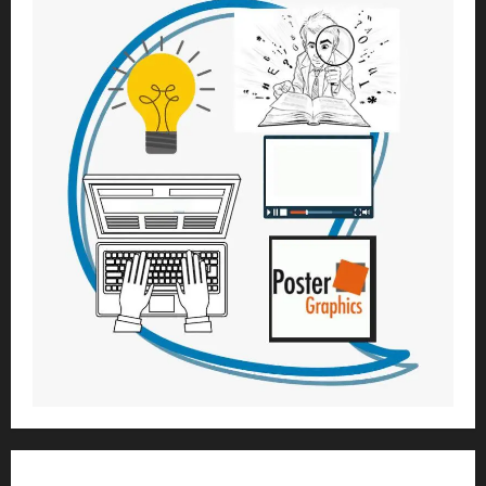
1) ആത്മീയ മാർഗ്ഗനിർദ്ദേശവും മേൽനോട്ടവും: