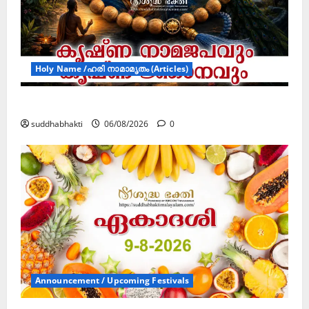
Holy Name /ഹരി നാമാമൃതം (Articles)
കൃഷ്ണ നാമജപവും കൃഷ്ണ ജ്ഞാനവും
suddhabhakti
06/08/2026
0
Announcement / Upcoming Festivals