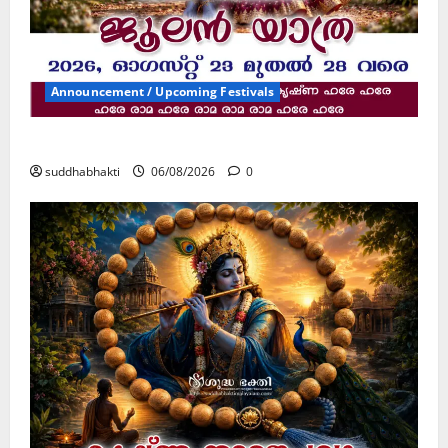
Announcement / Upcoming Festivals
ജൂലൻ യാത്ര
suddhabhakti
06/08/2026
0