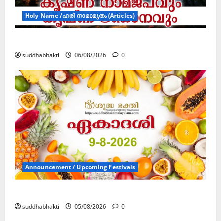
Holy Name /ഹരി നാമാമൃതം (Articles)
കൃഷ്ണ നാമജപവും കൃഷ്ണ ജ്ഞാനവും
suddhabhakti
06/08/2026
0
Announcement / Upcoming Festivals
ഏകാദശി
suddhabhakti
05/08/2026
0