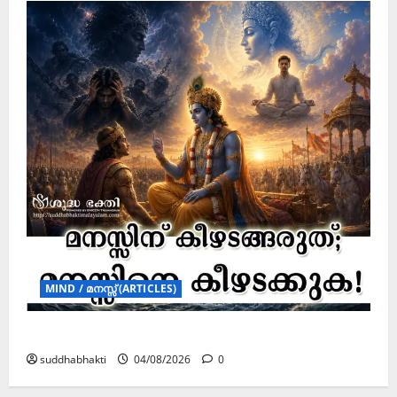
MIND / മനസ്സ് (ARTICLES)
മനസ്സിന് കീഴടങ്ങരുത്; മനസ്സിനെ കീഴടക്കുക!
suddhabhakti
04/08/2026
0