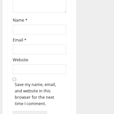
ടെ
കീ
ല
ഴ
ക്ഷ
ട
Name
*
ണ
ക്കു
ങ്ങ
ക
ൾ
!
Email
*
03/08/202
04/08/202
0
0
Website
Save my name, email,
and website in this
browser for the next
time I comment.