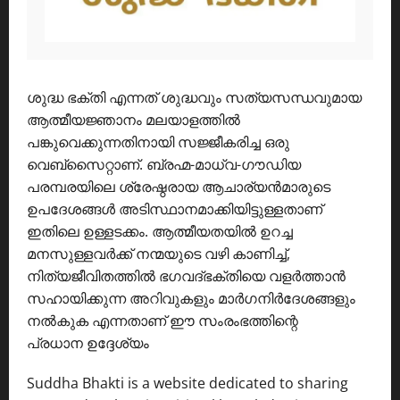
ശുദ്ധ ഭക്തി എന്നത് ശുദ്ധവും സത്യസന്ധവുമായ
ആത്മീയജ്ഞാനം മലയാളത്തിൽ
പങ്കുവെക്കുന്നതിനായി സജ്ജീകരിച്ച ഒരു
വെബ്സൈറ്റാണ്. ബ്രഹ്മ-മാധ്വ-ഗൗഡിയ
പരമ്പരയിലെ ശ്രേഷ്ഠരായ ആചാര്യൻമാരുടെ
ഉപദേശങ്ങൾ അടിസ്ഥാനമാക്കിയിട്ടുള്ളതാണ്
ഇതിലെ ഉള്ളടക്കം. ആത്മീയതയിൽ ഉറച്ച
മനസുള്ളവർക്ക് നന്മയുടെ വഴി കാണിച്ച്,
നിത്യജീവിതത്തിൽ ഭഗവദ്ഭക്തിയെ വളർത്താൻ
സഹായിക്കുന്ന അറിവുകളും മാർഗനിർദേശങ്ങളും
നൽകുക എന്നതാണ് ഈ സംരംഭത്തിന്റെ
പ്രധാന ഉദ്ദേശ്യം
Suddha Bhakti is a website dedicated to sharing