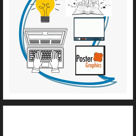
1) ആത്മീയ മാർഗ്ഗനിർദ്ദേശവും മേൽനോട്ടവും:
H.G. ജഗത് സാക്ഷി ദാസ്
Temple President
;- ഇസ്‌കോൺ,