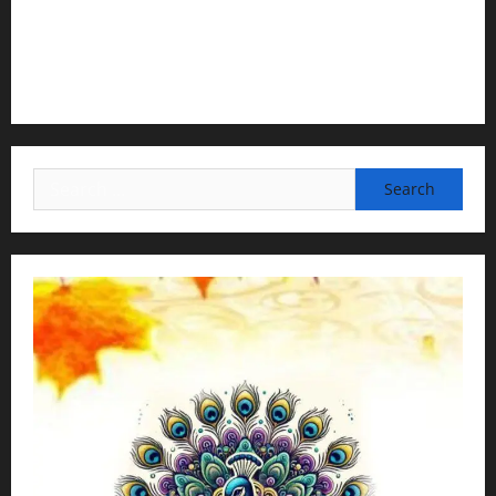
3) Translation & Proofreading:
H.G.Nava Kisori Devi Dasi