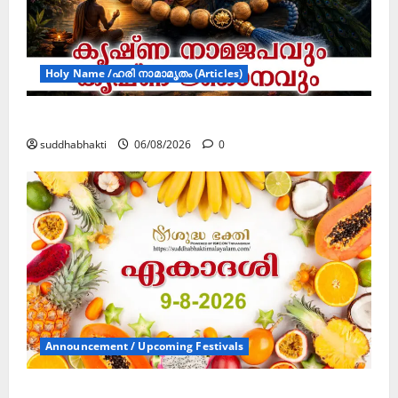
Holy Name /ഹരി നാമാമൃതം (Articles)
കൃഷ്ണ നാമജപവും കൃഷ്ണ ജ്ഞാനവും
suddhabhakti
06/08/2026
0
Announcement / Upcoming Festivals
ഏകാദശി