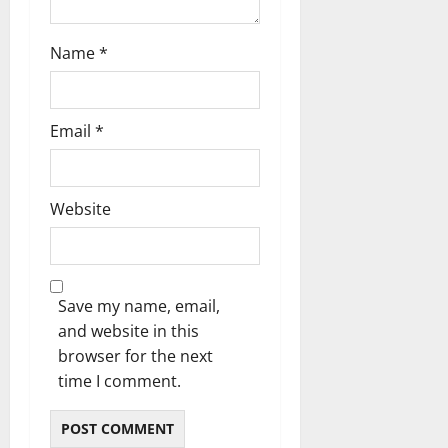
ങ്ങ
ക
ൾ
!
Name
*
03/08/202
04/08/202
0
0
Email
*
Website
Save my name, email,
and website in this
browser for the next
time I comment.