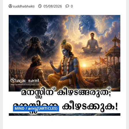
suddhabhakti
05/08/2026
0
MIND / മനസ്സ് (ARTICLES)
മനസ്സിന് കീഴടങ്ങരുത്; മനസ്സിനെ കീഴടക്കുക!