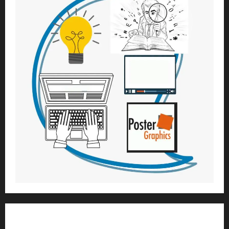
1) ആത്മീയ മാർഗ്ഗനിർദ്ദേശവും മേൽനോട്ടവും: