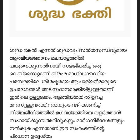
ശുദ്ധ ഭക്തി എന്നത് ശുദ്ധവും സത്യസന്ധവുമായ
ആത്മീയജ്ഞാനം മലയാളത്തിൽ
പങ്കുവെക്കുന്നതിനായി സജ്ജീകരിച്ച ഒരു
വെബ്സൈറ്റാണ്. ബ്രഹ്മ-മാധ്വ-ഗൗഡിയ
പരമ്പരയിലെ ശ്രേഷ്ഠരായ ആചാര്യൻമാരുടെ
ഉപദേശങ്ങൾ അടിസ്ഥാനമാക്കിയിട്ടുള്ളതാണ്
ഇതിലെ ഉള്ളടക്കം. ആത്മീയതയിൽ ഉറച്ച
മനസുള്ളവർക്ക് നന്മയുടെ വഴി കാണിച്ച്,
നിത്യജീവിതത്തിൽ ഭഗവദ്ഭക്തിയെ വളർത്താൻ
സഹായിക്കുന്ന അറിവുകളും മാർഗനിർദേശങ്ങളും
നൽകുക എന്നതാണ് ഈ സംരംഭത്തിന്റെ
പ്രധാന ഉദ്ദേശ്യം