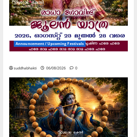
Announcement / Upcoming Festivals
ജൂലൻ യാത്ര
suddhabhakti
06/08/2026
0