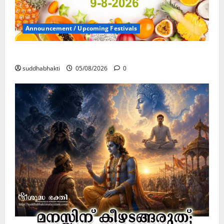
Announcement / Upcoming Festivals
ഏകാദശി
suddhabhakti
05/08/2026
0