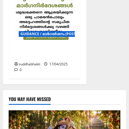
GUIDANCE / മാർഗദർശനം (POSTERS)
ശുദ്ധ ഭക്തരുടെ
മാർഗനിർദേശങ്ങൾ
suddhabhakti
17/04/2025
0
YOU MAY HAVE MISSED