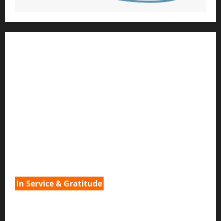
1) ആത്മീയ മാർഗ്ഗനിർദ്ദേശവും മേൽനോട്ടവും:
H.G. ജഗത് സാക്ഷി ദാസ്
Temple President
;- ഇസ്‌കോൺ,
തിരുവനന്തപുരം
2
) ഉള്ളടക്ക സമാഹരണവും ഗ്രാഫിക് ഡിസൈനും:
H.G.ഗുണവാൻ നിതായ് ദാസ്
3) വിവർത്തനവും പ്രൂഫ് റീഡിംഗും :
H.G.നവ കിഷോരി ദേവി ദാസി
In Service & Gratitude
1) Spiritual Guidance & Oversight
H G Jagat Sakshi Das