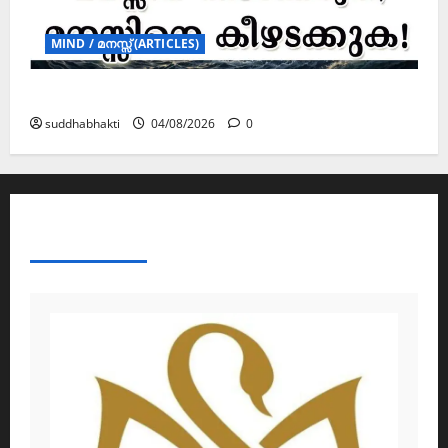
MIND / മനസ്സ് (ARTICLES)
മനസ്സിന് കീഴടങ്ങരുത്; മനസ്സിനെ കീഴടക്കുക!
suddhabhakti
04/08/2026
0
ABOUT AF THEMES