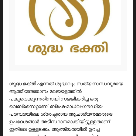
ശുദ്ധ ഭക്തി എന്നത് ശുദ്ധവും സത്യസന്ധവുമായ
ആത്മീയജ്ഞാനം മലയാളത്തിൽ
പങ്കുവെക്കുന്നതിനായി സജ്ജീകരിച്ച ഒരു
വെബ്സൈറ്റാണ്. ബ്രഹ്മ-മാധ്വ-ഗൗഡിയ
പരമ്പരയിലെ ശ്രേഷ്ഠരായ ആചാര്യൻമാരുടെ
ഉപദേശങ്ങൾ അടിസ്ഥാനമാക്കിയിട്ടുള്ളതാണ്
ഇതിലെ ഉള്ളടക്കം. ആത്മീയതയിൽ ഉറച്ച