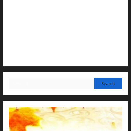
Temple President · ISKCON, Trivandrum
2) Content Compilation & Graphic Design:
H.G.Gunavannitai Dās
3) Translation & Proofreading:
H.G.Nava Kisori Devi Dasi