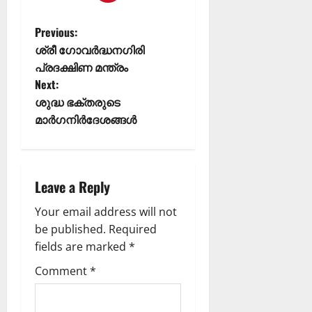
ന
MIND / മനസ
വും
05/08/202
മ
Previous:
0
ന
ശ്രീ ഗോവർദ്ധനഗിരി
06/08/202
സ്സി
പ്രദക്ഷിണ മന്ത്രം
ന്
0
4
Next:
കീ
ശുദ്ധ ഭക്തരുടെ
ഴ
QUALITIES
മാർഗനിർദേശങ്ങൾ
പ
ട
രി
ങ്ങ
ശു
രു
ദ്ധ
ത്
5
ഭ
;
Leave a Reply
ക്ത
മ
ൻ
Your email address will not
ന
മാ
സ്സി
be published.
Required
രു
നെ
fields are marked
*
ടെ
കീ
Comment
*
ല
ഴ
ക്ഷ
ട
ണ
ക്കു