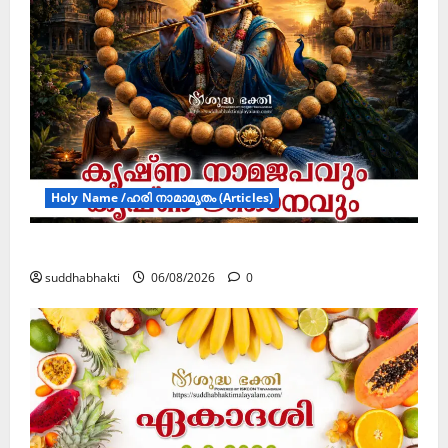
Holy Name /ഹരി നാമാമൃതം (Articles)
കൃഷ്ണ നാമജപവും കൃഷ്ണ ജ്ഞാനവും
suddhabhakti
06/08/2026
0