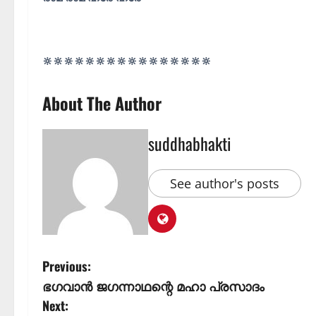
🔆🔆🔆🔆🔆🔆🔆🔆🔆🔆🔆🔆🔆🔆🔆🔆
About The Author
suddhabhakti
See author's posts
Previous:
ഭഗവാൻ ജഗന്നാഥന്റെ മഹാ പ്രസാദം
Next: