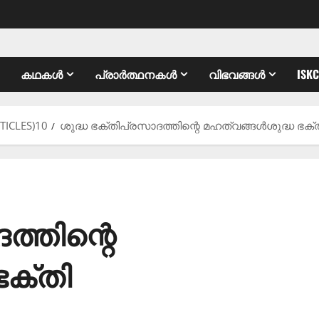
കഥകൾ
പ്രാർത്ഥനകൾ
വിഭവങ്ങൾ
ISK
TICLES)10
ശുദ്ധ ഭക്തിപ്രസാദത്തിന്റെ മഹത്വങ്ങൾശുദ്ധ ഭക്
ത്തിന്റെ
ഭക്തി