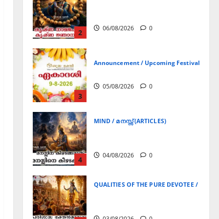
Announcement / Upcoming Festivals
ഏകാദശി
05/08/2026
0
3
MIND / മനസ്സ് (ARTICLES)
മനസ്സിന് കീഴടങ്ങരുത്;
മനസ്സിനെ കീഴടക്കുക!
04/08/2026
0
4
QUALITIES OF THE PURE DEVOTEE / ശുദ്ധ 
പരിശുദ്ധ ഭക്തൻമാരുടെ
ലക്ഷണങ്ങൾ
03/08/2026
0
5
Announcement / Upcoming Festivals