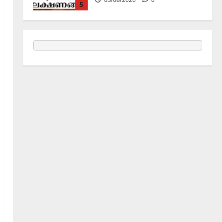
ജൂലൻ യാത്ര
06/08/2026
0
1
Holy Name /ഹരി നാമാമൃതം (Articles)
കൃഷ്ണ നാമജപവും കൃഷ്ണ
ജ്ഞാനവും
06/08/2026
0
2
Announcement / Upcoming Festivals
ഏകാദശി
05/08/2026
0
3
MIND / മനസ്സ് (ARTICLES)
മനസ്സിന് കീഴടങ്ങരുത്;
മനസ്സിനെ കീഴടക്കുക!
04/08/2026
0
4