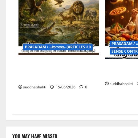
PRASADAM / പ
PRASADAM / പ്രസാദം (ARTICLES)10
SENSE CONTRO
ജീവോ ജീവസ്യ ജീവനാം (ഒരു
ആഹാരശുദ്ധ
ജീവി മറ്റൊരു ജീവിക്ക്
ആത്മീയശുദ്
ജീവിതമാകുന്നു.
suddhabhakti
suddhabhakti
15/06/2026
0
YOU MAY HAVE MISSED