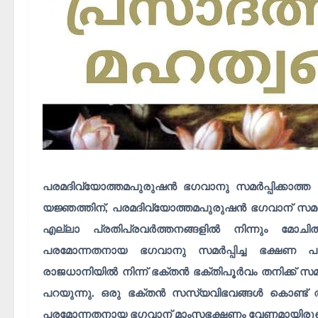
പരമദിവ്യോത്തമപുരുഷൻ ഭഗവാനു സമർപ്പിക്കാത്ത ഒന
യജ്ഞത്തിന്, പരമദിവ്യോത്തമപുരുഷൻ ഭഗവാന് സമർപ
എല്ലാ പ്രതിപ്രവർത്തനങ്ങളിൽ നിന്നും മ
പരമോന്നതനായ ഭഗവാനു സമർപ്പിച്ച ഭക്ഷണ പദാർ
രാജധാനിയിൽ നിന്ന് ഭക്തൻ ഭക്തിപൂർവം തനിക്ക് സമർപ
പറയുന്നു. ഒരു ഭക്തൻ സസ്യവിഭവങ്ങൾ കൊണ്ട് തയ
പരമോന്നതനായ ഭഗവാന് മാംസഭക്ഷണം വേണമായിരുന്നെങ