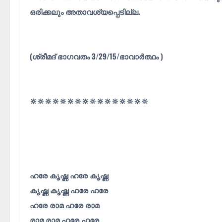
ഒരിക്കലും അതാവശ്യപ്പെടില്ല.
(ശ്രീമദ് ഭാഗവതം 3/29/15/ഭാവാർത്ഥം )
🔆🔆🔆🔆🔆🔆🔆🔆🔆🔆🔆🔆🔆🔆🔆🔆
ഹരേ കൃഷ്ണ ഹരേ കൃഷ്ണ
കൃഷ്ണ കൃഷ്ണ ഹരേ ഹരേ
ഹരേ രാമ ഹരേ രാമ
രാമ രാമ ഹരേ ഹരേ