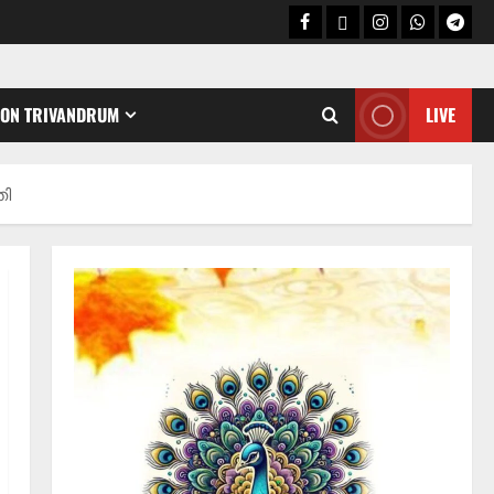
CON TRIVANDRUM
LIVE
Holy Name /ഹരി നാമാമൃതം (Articles)
കൃഷ്ണ നാമജപവും കൃഷ്ണ
തി
ജ്ഞാനവും
06/08/2026
0
2
Announcement / Upcoming Festivals
ഏകാദശി
05/08/2026
0
3
MIND / മനസ്സ് (ARTICLES)
മനസ്സിന് കീഴടങ്ങരുത്;