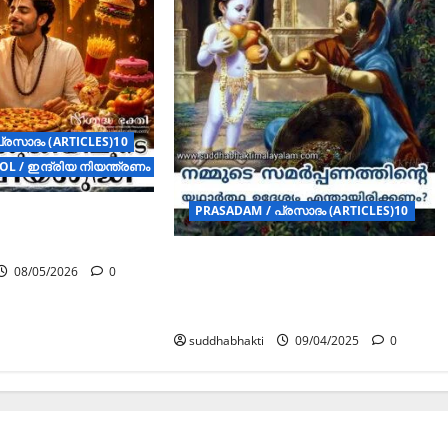
്രസാദം (ARTICLES)10
L / ഇന്ദ്രിയ നിയന്ത്രണം (ARTICLES)
PRASADAM / പ്രസാദം (ARTICLES)10
ിയിലൂടെ
ധി
നമ്മുടെ സമർപ്പണത്തിന്റെ
08/05/2026
0
യഥാർത്ഥ ഉദ്ദേശ്യം
എന്തായിരിക്കണം?
suddhabhakti
09/04/2025
0