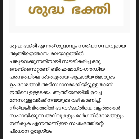
ശുദ്ധ ഭക്തി എന്നത് ശുദ്ധവും സത്യസന്ധവുമായ
ആത്മീയജ്ഞാനം മലയാളത്തിൽ
പങ്കുവെക്കുന്നതിനായി സജ്ജീകരിച്ച ഒരു
വെബ്സൈറ്റാണ്. ബ്രഹ്മ-മാധ്വ-ഗൗഡിയ
പരമ്പരയിലെ ശ്രേഷ്ഠരായ ആചാര്യൻമാരുടെ
ഉപദേശങ്ങൾ അടിസ്ഥാനമാക്കിയിട്ടുള്ളതാണ്
ഇതിലെ ഉള്ളടക്കം. ആത്മീയതയിൽ ഉറച്ച
മനസുള്ളവർക്ക് നന്മയുടെ വഴി കാണിച്ച്,
നിത്യജീവിതത്തിൽ ഭഗവദ്ഭക്തിയെ വളർത്താൻ
സഹായിക്കുന്ന അറിവുകളും മാർഗനിർദേശങ്ങളും
നൽകുക എന്നതാണ് ഈ സംരംഭത്തിന്റെ
പ്രധാന ഉദ്ദേശ്യം