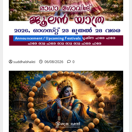
Announcement / Upcoming Festivals
ജൂലൻ യാത്ര
suddhabhakti
06/08/2026
0