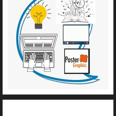
1) ആത്മീയ മാർഗ്ഗനിർദ്ദേശവും മേൽനോട്ടവും:
H.G. ജഗത് സാക്ഷി ദാസ്