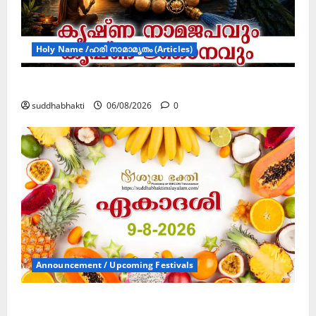
Holy Name /ഹരി നാമാമൃതം (Articles)
കൃഷ്ണ നാമജപവും കൃഷ്ണ ജ്ഞാനവും
suddhabhakti
06/08/2026
0
Announcement / Upcoming Festivals
ഏകാദശി