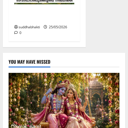
ഭഗവദ്‌പാദാംബുജങ്ങളി
ലെ നിശ്ചലഭക്തി
suddhabhakti
25/05/2026
0
YOU MAY HAVE MISSED