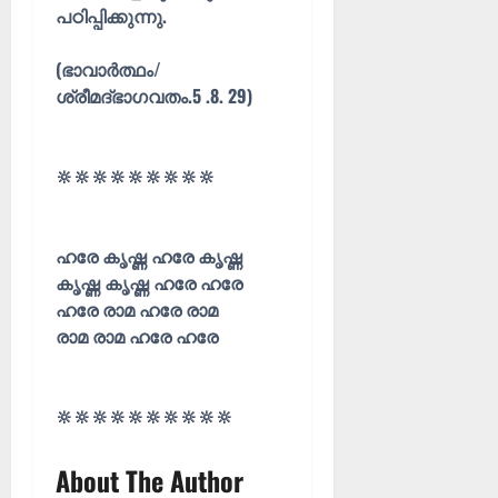
പഠിപ്പിക്കുന്നു.
(ഭാവാർത്ഥം/
ശ്രീമദ്ഭാഗവതം.5 .8. 29)
🔆🔆🔆🔆🔆🔆🔆🔆🔆
ഹരേ കൃഷ്ണ ഹരേ കൃഷ്ണ
കൃഷ്ണ കൃഷ്ണ ഹരേ ഹരേ
ഹരേ രാമ ഹരേ രാമ
രാമ രാമ ഹരേ ഹരേ
🔆🔆🔆🔆🔆🔆🔆🔆🔆🔆
About The Author