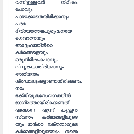
വന്നിട്ടുള്ളവർ നിമിഷം
പോലും
പാഴാക്കാതെയിരിക്കാനും
പരമ
ദിവ്യോത്തമപുരുഷനായ
ഭഗവാനേയും
അദ്ദേഹത്തിൻറെ
കർമങ്ങളെയും
ഒരുനിമിഷംപോലും
വിസ്മരക്കാതിരിക്കാനും
അത്യന്തം
ശ്രദ്ധാലുക്കളാണായിരിക്കണം.
നാം
ഭക്തിയുതസേവനത്തിൽ
ജാഗ്രത്തായിരിക്കേണ്ടത്
എങ്ങനെ എന്ന് കൃഷ്ണൻ
സ്വന്തം കർമ്മങ്ങളിലൂടെ
യും തൻറെ ഭക്തന്മാരുടെ
കർമ്മങ്ങളിലൂടെയും നമ്മെ