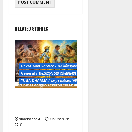
RELATED STORIES
Devotional Service / ഭക്തിയുതസേവനം (Articles)
General / പൊതുവായ വിഷയങ്ങള്‍ (Articles)
YUGA DHARMA / യുഗ ധർമ്മം (ARTICLES)
കപടത നിറഞ്ഞ
ലോകത്തെ ജയിക്കാൻ
ഭക്തിയുതസേവനം
suddhabhakti
06/06/2026
0